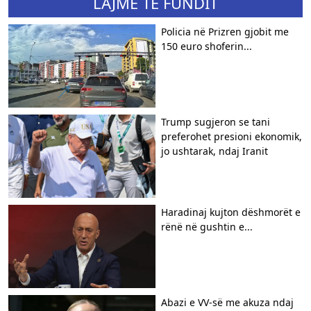
LAJME TË FUNDIT
Policia në Prizren gjobit me
150 euro shoferin...
Trump sugjeron se tani
preferohet presioni ekonomik,
jo ushtarak, ndaj Iranit
Haradinaj kujton dëshmorët e
rënë në gushtin e...
Abazi e VV-së me akuza ndaj