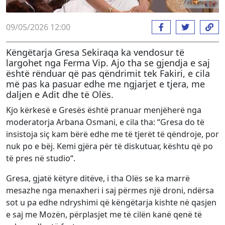
09/05/2026 12:00
Këngëtarja Gresa Sekiraqa ka vendosur të
largohet nga Ferma Vip. Ajo tha se gjendja e saj
është rënduar që pas qëndrimit tek Fakiri, e cila
më pas ka pasuar edhe me ngjarjet e tjera, me
daljen e Adit dhe të Olës.
Kjo kërkesë e Gresës është pranuar menjëherë nga
moderatorja Arbana Osmani, e cila tha: “Gresa do të
insistoja siç kam bërë edhe me të tjerët të qëndroje, por
nuk po e bëj. Kemi gjëra për të diskutuar, kështu që po
të pres në studio“.
Gresa, gjatë këtyre ditëve, i tha Olës se ka marrë
mesazhe nga menaxheri i saj përmes një droni, ndërsa
sot u pa edhe ndryshimi që këngëtarja kishte në qasjen
e saj me Mozën, përplasjet me të cilën kanë qenë të