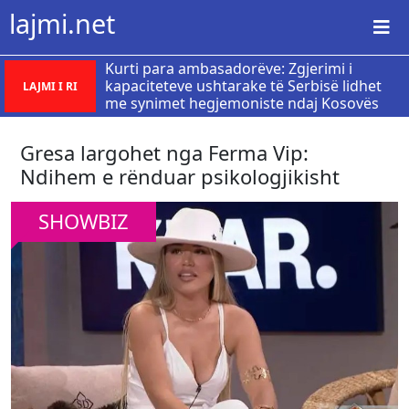
lajmi.net
Kurti para ambasadorëve: Zgjerimi i
kapaciteteve ushtarake të Serbisë lidhet
LAJMI I RI
me synimet hegjemoniste ndaj Kosovës
Gresa largohet nga Ferma Vip:
Ndihem e rënduar psikologjikisht
SHOWBIZ