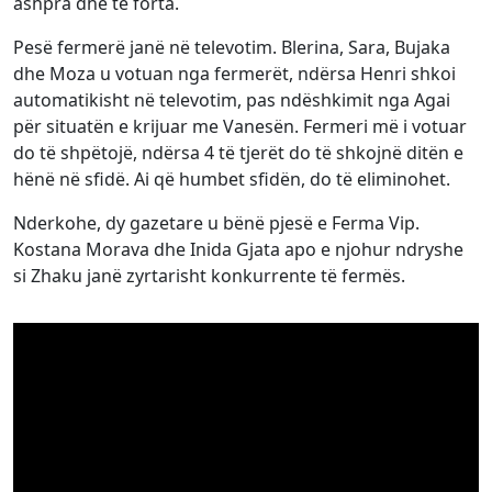
ashpra dhe të forta.
Pesë fermerë janë në televotim. Blerina, Sara, Bujaka
dhe Moza u votuan nga fermerët, ndërsa Henri shkoi
automatikisht në televotim, pas ndëshkimit nga Agai
për situatën e krijuar me Vanesën. Fermeri më i votuar
do të shpëtojë, ndërsa 4 të tjerët do të shkojnë ditën e
hënë në sfidë. Ai që humbet sfidën, do të eliminohet.
Nderkohe, dy gazetare u bënë pjesë e Ferma Vip.
Kostana Morava dhe Inida Gjata apo e njohur ndryshe
si Zhaku janë zyrtarisht konkurrente të fermës.