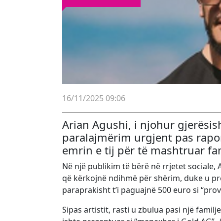
16/11/2025 09:06
Arian Agushi, i njohur gjerësis
paralajmërim urgjent pas rapo
emrin e tij për të mashtruar f
Në një publikim të bërë në rrjetet sociale
që kërkojnë ndihmë për shërim, duke u pr
paraprakisht t’i paguajnë 500 euro si “prov
Sipas artistit, rasti u zbulua pasi një famil