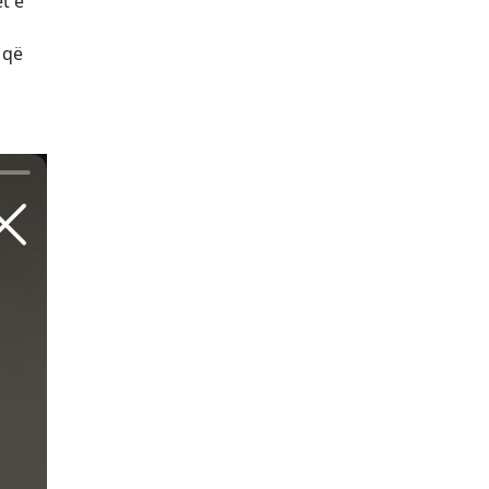
t e
 që