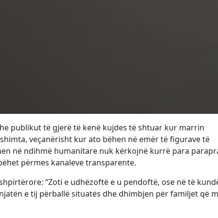
dhe publikut të gjerë të kenë kujdes të shtuar kur marrin
dyshimta, veçanërisht kur ato bëhen në emër të figurave të
hohen në ndihmë humanitare nuk kërkojnë kurrë para parap
bëhet përmes kanaleve transparente.
je shpirtërore: “Zoti e udhëzoftë e u pendoftë, ose në të kun
njatën e tij përballë situatës dhe dhimbjen për familjet që