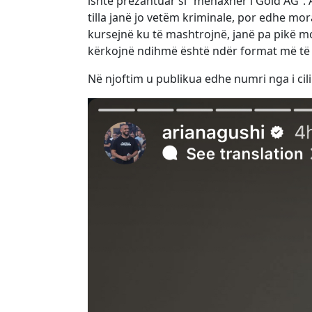
ishte prezantuar si “menaxher i Gold AG”. 
tilla janë jo vetëm kriminale, por edhe mo
kursejnë ku të mashtrojnë, janë pa pikë mo
kërkojnë ndihmë është ndër format më të 
Në njoftim u publikua edhe numri nga i cil