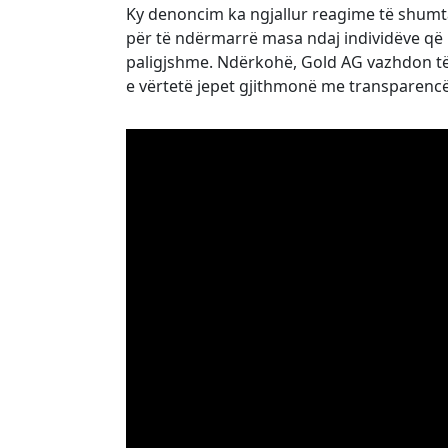
Ky denoncim ka ngjallur reagime të shumta,
për të ndërmarrë masa ndaj individëve që
paligjshme. Ndërkohë, Gold AG vazhdon të a
e vërtetë jepet gjithmonë me transparencë 