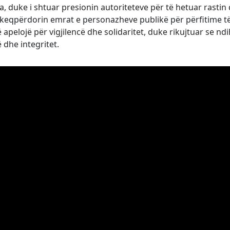
 duke i shtuar presionin autoriteteve për të hetuar rastin
 keqpërdorin emrat e personazheve publikë për përfitime t
pelojë për vigjilencë dhe solidaritet, duke rikujtuar se n
dhe integritet.