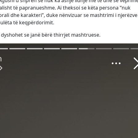
Agushi u shpreh se nuk ka asnjë lidhje me të dhe se veprime
ralisht të papranueshme. Ai theksoi se këta persona “nuk
rali dhe karakteri”, duke nënvizuar se mashtrimi i njerëzve
ulëta të keqpërdorimit.
i dyshohet se janë bërë thirrjet mashtruese.