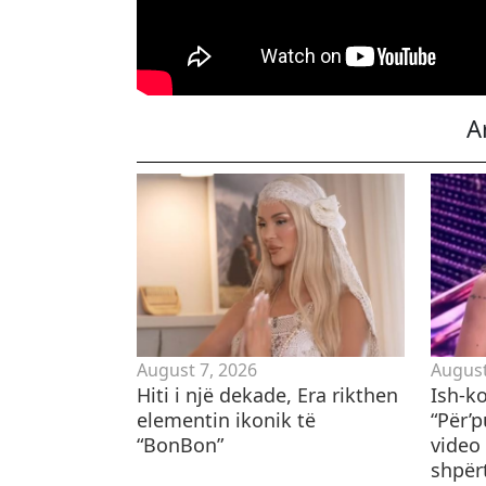
A
August 7, 2026
August
Hiti i një dekade, Era rikthen
Ish-k
elementin ikonik të
“Për’
“BonBon”
video 
shpër