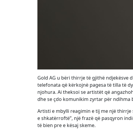
Gold AG u bëri thirrje të gjithë ndjekësve 
telefonata që kërkojnë pagesa të tilla të 
njohura. Ai theksoi se artistët që angaz
dhe se çdo komunikim zyrtar për ndihma 
Artisti e mbylli reagimin e tij me një thirr
e shkatërroftë”, një frazë që pasqyron indi
të bien pre e kësaj skeme.