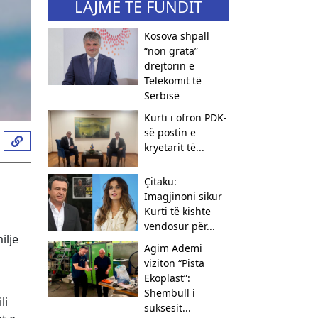
LAJME TË FUNDIT
Kosova shpall
“non grata”
drejtorin e
Telekomit të
Serbisë
Kurti i ofron PDK-
së postin e
kryetarit të...
Çitaku:
Imagjinoni sikur
Kurti të kishte
vendosur për...
ilje
Agim Ademi
viziton “Pista
Ekoplast”:
Shembull i
li
suksesit...