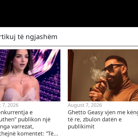
rtikuj të ngjashëm
 7, 2026
August 7, 2026
onkurrentja e
Ghetto Geasy vjen me kën
puthen” publikon një
të re, zbulon datën e
nga varrezat,
publikimit
thejnë komentet: “Të...