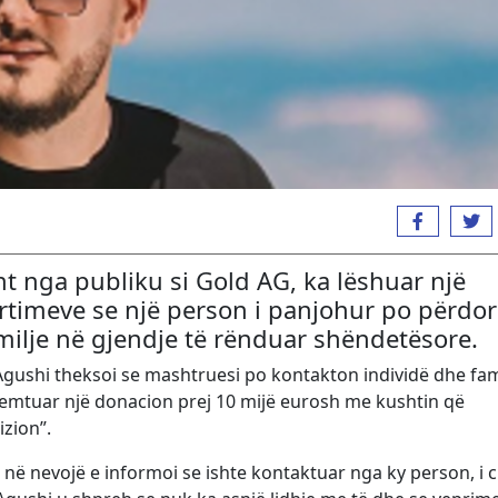
ht nga publiku si Gold AG, ka lëshuar një
rtimeve se një person i panjohur po përdor
amilje në gjendje të rënduar shëndetësore.
, Agushi theksoi se mashtruesi po kontakton individë dhe fam
emtuar një donacion prej 10 mijë eurosh me kushtin që
izion”.
je në nevojë e informoi se ishte kontaktuar nga ky person, i ci