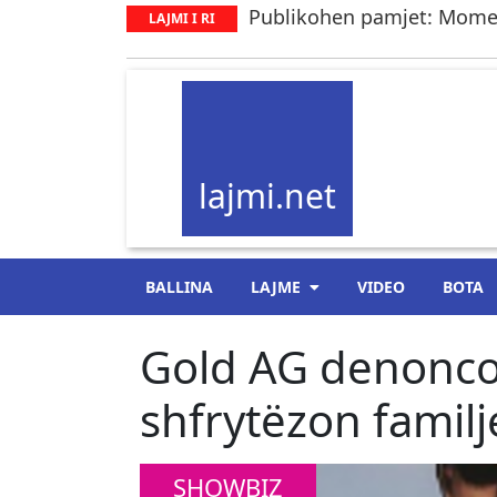
Publikohen pamjet: Moment
LAJMI I RI
lajmi.net
BALLINA
LAJME
VIDEO
BOTA
Gold AG denonco
shfrytëzon familj
SHOWBIZ