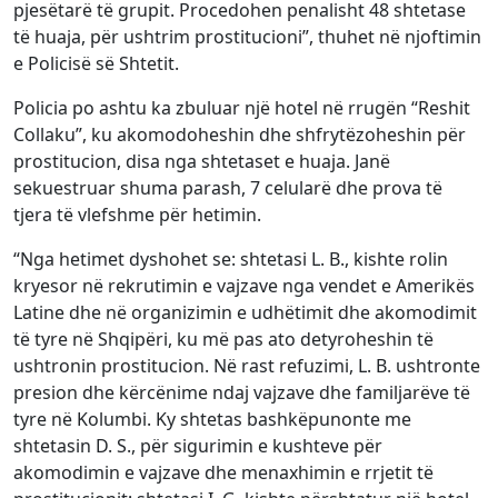
pjesëtarë të grupit. Procedohen penalisht 48 shtetase
të huaja, për ushtrim prostitucioni”, thuhet në njoftimin
e Policisë së Shtetit.
Policia po ashtu ka zbuluar një hotel në rrugën “Reshit
Collaku”, ku akomodoheshin dhe shfrytëzoheshin për
prostitucion, disa nga shtetaset e huaja. Janë
sekuestruar shuma parash, 7 celularë dhe prova të
tjera të vlefshme për hetimin.
“Nga hetimet dyshohet se: shtetasi L. B., kishte rolin
kryesor në rekrutimin e vajzave nga vendet e Amerikës
Latine dhe në organizimin e udhëtimit dhe akomodimit
të tyre në Shqipëri, ku më pas ato detyroheshin të
ushtronin prostitucion. Në rast refuzimi, L. B. ushtronte
presion dhe kërcënime ndaj vajzave dhe familjarëve të
tyre në Kolumbi. Ky shtetas bashkëpunonte me
shtetasin D. S., për sigurimin e kushteve për
akomodimin e vajzave dhe menaxhimin e rrjetit të