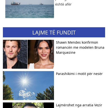
është afër
LAJME TË FUNDIT
Shawn Mendes konfirmon
romancën me modelen Bruna
Marquezine
Parashikimi i motit për nesër
Lajmërohet nga arratia Vezir