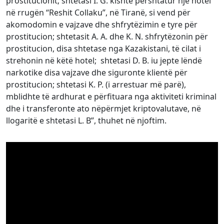
prostitucionit; shtetasi I. G. kishte përshtatur një hotel
në rrugën “Reshit Collaku”, në Tiranë, si vend për
akomodomin e vajzave dhe shfrytëzimin e tyre për
prostitucion; shtetasit A. A. dhe K. N. shfrytëzonin për
prostitucion, disa shtetase nga Kazakistani, të cilat i
strehonin në këtë hotel; shtetasi D. B. iu jepte lëndë
narkotike disa vajzave dhe siguronte klientë për
prostitucion; shtetasi K. P. (i arrestuar më parë),
mblidhte të ardhurat e përfituara nga aktiviteti kriminal
dhe i transferonte ato nëpërmjet kriptovalutave, në
llogaritë e shtetasi L. B”, thuhet në njoftim.