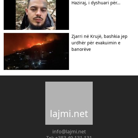
Haziraj, i dyshuari për...
Zjarri në Krujë, bashkia jep
urdhër për evakuimin e
banorëve
lajmi.net
info@lajmi.net