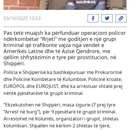
03/10/2025 13:53
Pas tetë muajsh ka përfunduar operacioni policor
ndërkombëtar “Rrjeti” me goditjen e një grupi
kriminal që trafikonte vajza nga vendet e
Amerikës Latine dhe të Azisë Qendrore, me
qëllim shfrytëzimin e tyre për prostitucion, në
Shqipëri.
Policia e Shqipërisë ka bashkëpunuar me Prokurorinë
dhe Policinë Kombëtare të Kolumbisë, Policinë kroate,
EUROPOL dhe EUROJUST, dhe ka arrestuar shtatë prej
nëntë pjesëtarëve të grupit kriminal.
“Ekzekutohen në Shqipëri, masa sigurie (7 prej tyre
“Arrest në burg”), për 9 pjesëtarë të grupit kriminal.
Arrestohet në Kolumbi, organizatori i grupit, shtetas
kolumbian. Shpallen në kërkim 2 shtetas të tjerë,