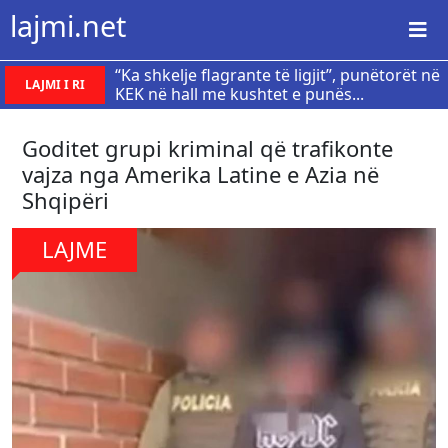
lajmi.net
“Ka shkelje flagrante të ligjit”, punëtorët në
LAJMI I RI
KEK në hall me kushtet e punës...
Goditet grupi kriminal që trafikonte
vajza nga Amerika Latine e Azia në
Shqipëri
LAJME