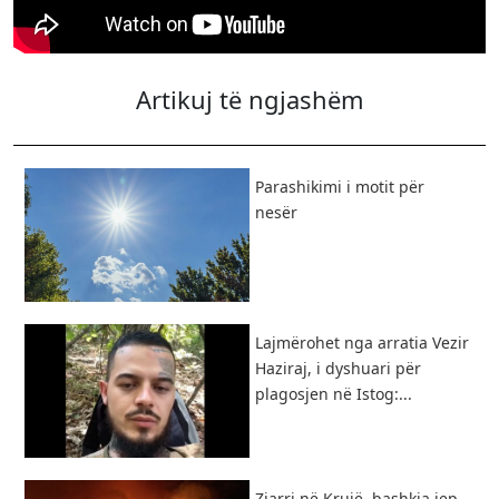
Artikuj të ngjashëm
Parashikimi i motit për
nesër
Lajmërohet nga arratia Vezir
Haziraj, i dyshuari për
plagosjen në Istog:...
Zjarri në Krujë, bashkia jep