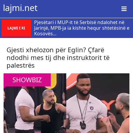
lajmi.net
Pjesëtari i MUP-it të Serbisë ndalohet në
Jarinjë, MPB-ja ia kishte hequr shtetësinë e
LAJMI I RI
Kosovës...
Gjesti xhelozon për Eglin? Çfarë
ndodhi mes tij dhe instruktorit të
palestrës
SHOWBIZ