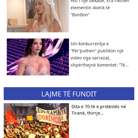
Hiti i një dekade, Era rikthen
elementin ikonik të
“BonBon”
Ish-konkurrentja e
“Për’puthen” publikon një
video nga varrezat,
shpërthejnë komentet: “Të...
LAJME TË FUNDIT
​Dita e 70-të e protestës në
Tiranë, thirrje...