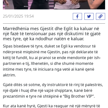
25/01/2025 19:54
Marrëdhënia mes Gjestit dhe Eglit ka kaluar në
një fazë të tensionuar pas një diskutimi të gjatë
mes tyre, që ka ndodhur natën e kaluar.
Sipas bisedave të tyre, duket se Egli ka vendosur të
ndërpresë miqësinë me Gjestin, pas një deklarate të
këtij të fundit, ku ai pranoi se ende mendonte për ish-
partneren e tij, Xhenetën, si dhe shumë momente
intime mes tyre, të iniciuara nga vetë ai kanë qenë
aktrim.
Gjatë ditës së sotme, dy instruktorë të rinj të palestrës,
një djalë i huaj dhe një vajzë shqiptare, kanë bërë
prezantimin e tyre në shtëpinë e “Big Brother VIP”.
Kur ata kanë hyrë, Gjesti ka reaguar në një mënyrë të