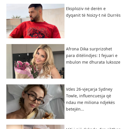
Eksploziv në derën e
dyqanit të Noizy-t në Durrës
Afrona Dika surprizohet
para ditëlindjes: I fejuari e
mbulon me dhurata luksoze
Vdes 26-vjeçarja Sydney
Towle, influencuesja që
ndau me miliona ndjekës
betejën...