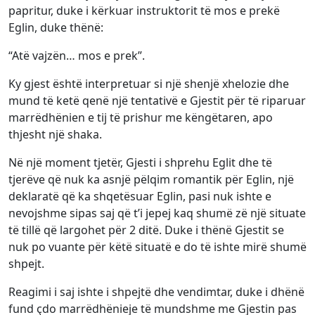
papritur, duke i kërkuar instruktorit të mos e prekë
Eglin, duke thënë:
“Atë vajzën… mos e prek”.
Ky gjest është interpretuar si një shenjë xhelozie dhe
mund të ketë qenë një tentativë e Gjestit për të riparuar
marrëdhënien e tij të prishur me këngëtaren, apo
thjesht një shaka.
Në një moment tjetër, Gjesti i shprehu Eglit dhe të
tjerëve që nuk ka asnjë pëlqim romantik për Eglin, një
deklaratë që ka shqetësuar Eglin, pasi nuk ishte e
nevojshme sipas saj që t’i jepej kaq shumë zë një situate
të tillë që largohet për 2 ditë. Duke i thënë Gjestit se
nuk po vuante për këtë situatë e do të ishte mirë shumë
shpejt.
Reagimi i saj ishte i shpejtë dhe vendimtar, duke i dhënë
fund çdo marrëdhënieje të mundshme me Gjestin pas