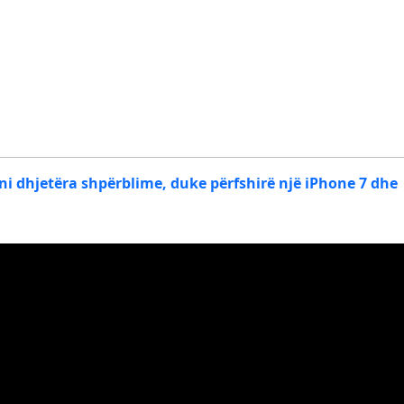
oni dhjetëra shpërblime, duke përfshirë një iPhone 7 dhe