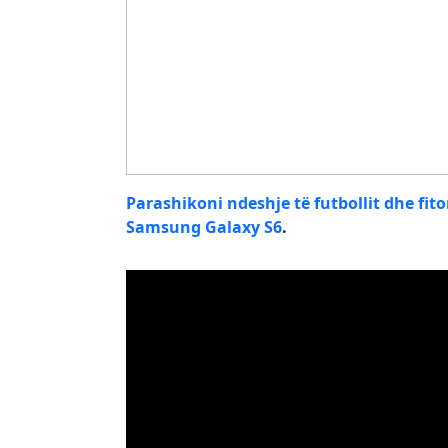
Parashikoni ndeshje të futbollit dhe fit
Samsung Galaxy S6
.