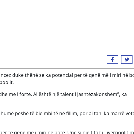
ncez duke thënë se ka potencial për të qenë më i miri në b
poolit.
he më i fortë. Ai është një talent i jashtëzakonshëm”, ka
shumë peshë të bie mbi të në fillim, por ai tani ka marrë vet
për të qenë më i miri në botë. Unë si një tifoz i Liverpoolit 