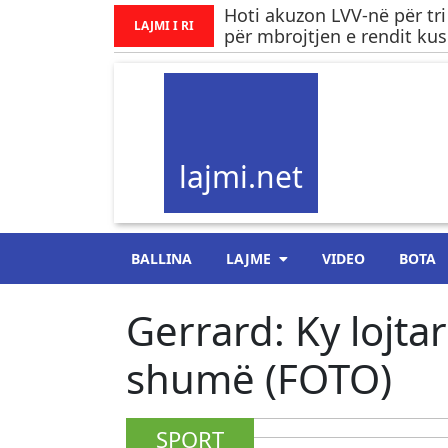
Hoti akuzon LVV-në për tri
LAJMI I RI
për mbrojtjen e rendit ku
lajmi.net
BALLINA
LAJME
VIDEO
BOTA
Gerrard: Ky lojta
shumë (FOTO)
SPORT