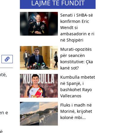
LAJME TË FUNDIT
Senati i SHBA-së
konfirmon Eric
Wendt si
ambasadorin e ri
në Shqipëri
​Murati-opozitës
për seancën
konstitutive: Çka
kanë sot?
otë,
Kumbulla mbetet
në Spanjë, i
bashkohet Rayo
Vallecanos
Fluks i madh në
Morinë, krijohet
en e
kolonë mbi...
më