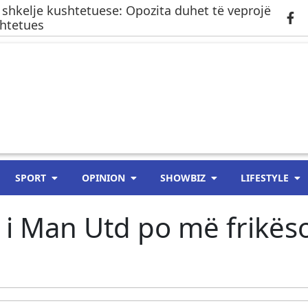
 shkelje kushtetuese: Opozita duhet të veprojë
shtetues
SPORT
OPINION
SHOWBIZ
LIFESTYLE
r i Man Utd po më frikës