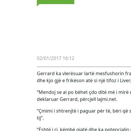
02/01/2017 16:12
Gerrard ka vlerësuar lartë mesfushorin fra
dhe kjo gjë e frikëson atë si një tifoz i Liver
“Mendoj se ai po bëhet çdo ditë më i mirë d
deklaruar Gerrard, përcjell lajmi.net.
“Çmimi i shtrenjtë i paguar për të, bëri që 
tij”.
“Është i ri, këmbë gjatë dhe ka potencialin 