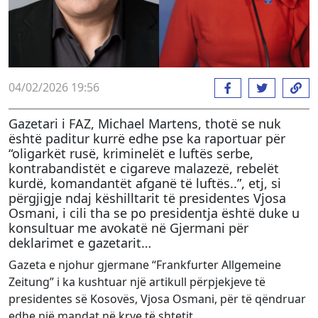
04/02/2026 19:56
Gazetari i FAZ, Michael Martens, thotë se nuk
është paditur kurrë edhe pse ka raportuar për
“oligarkët rusë, kriminelët e luftës serbe,
kontrabandistët e cigareve malazezë, rebelët
kurdë, komandantët afganë të luftës..”, etj, si
përgjigje ndaj këshilltarit të presidentes Vjosa
Osmani, i cili tha se po presidentja është duke u
konsultuar me avokatë në Gjermani për
deklarimet e gazetarit…
Gazeta e njohur gjermane “Frankfurter Allgemeine
Zeitung” i ka kushtuar një artikull përpjekjeve të
presidentes së Kosovës, Vjosa Osmani, për të qëndruar
edhe një mandat në krye të shtetit.