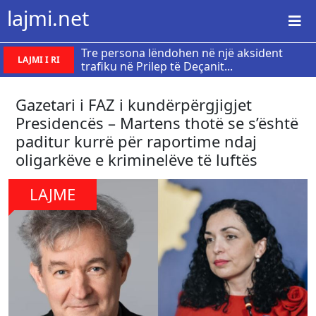
lajmi.net
Tre persona lëndohen në një aksident
LAJMI I RI
trafiku në Prilep të Deçanit...
Gazetari i FAZ i kundërpërgjigjet
Presidencës – Martens thotë se s’është
paditur kurrë për raportime ndaj
oligarkëve e kriminelëve të luftës
LAJME