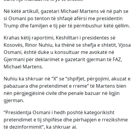
Në këtë artikull, gazetari Michael Martens vë në pah se
si Osmani po tenton të shfaqë afërsi me presidentin
Trump dhe familjen e tij për të përmbushur këtë qëllim.
Krahas këtij raportimi, Këshilltari i presidentes së
Kosovës, Rinor Nuhiu, ka thënë se shefja e shtetit, Vjosa
Osmani, është duke u konsultuar me avokatë në
Gjermani për deklarimet e gazetarit gjerman të FAZ,
Michael Martens.
Nuhiu ka shkruar në “X” se “shpifjet, përgojimi, akuzat e
pabazuara dhe pretendimet e rreme” të Martens bien
nën përgjegjësinë civile dhe penale bazuar në ligjin
gjerman.
“Presidentja Osmani i hedh poshtë kategorikisht
pretendimet e tij shpifëse dhe përhapjen e rrezikshme
të dezinformimit”, ka shkruar ai.