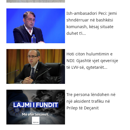
Ish-ambasadori Peci: Jemi
shndërruar në bashkësi
komunash, kësaj situate
duhet t’i...
Hoti citon hulumtimin e
NDI: Gjashtë vjet qeverisje
të LVV-së, qytetarët...
Tre persona lëndohen në
një aksident trafiku në
Prilep të Deçanit