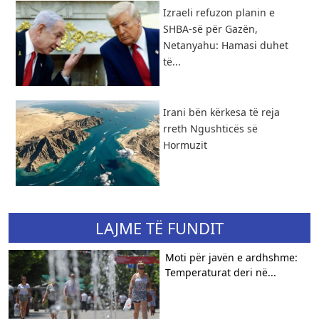
Izraeli refuzon planin e
SHBA-së për Gazën,
Netanyahu: Hamasi duhet
të...
​Irani bën kërkesa të reja
rreth Ngushticës së
Hormuzit
LAJME TË FUNDIT
Moti për javën e ardhshme:
Temperaturat deri në...