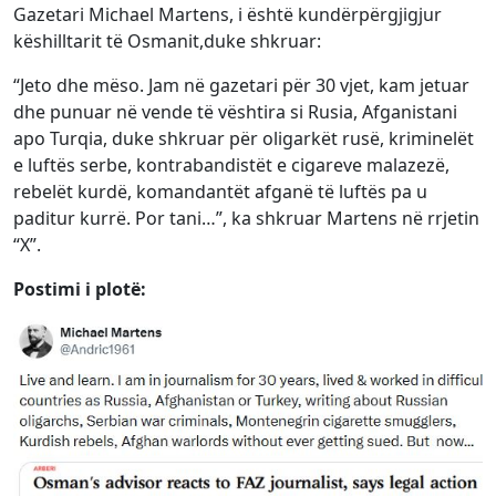
Gazetari Michael Martens, i është kundërpërgjigjur
këshilltarit të Osmanit,duke shkruar:
“Jeto dhe mëso. Jam në gazetari për 30 vjet, kam jetuar
dhe punuar në vende të vështira si Rusia, Afganistani
apo Turqia, duke shkruar për oligarkët rusë, kriminelët
e luftës serbe, kontrabandistët e cigareve malazezë,
rebelët kurdë, komandantët afganë të luftës pa u
paditur kurrë. Por tani…”, ka shkruar Martens në rrjetin
“X”.
Postimi i plotë: