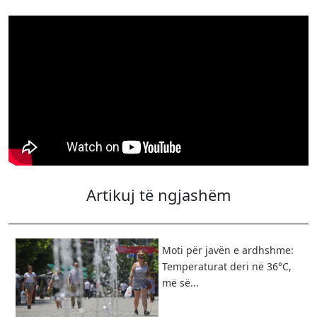
Artikuj të ngjashëm
Moti për javën e ardhshme:
Temperaturat deri në 36°C,
më së...