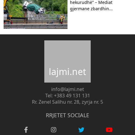
hekurudhë” – Mediat
gjermane zbardhin...
lajmi.net
info@lajmi.net
Tel: +383 49 131 131
Rr. Zenel Salihu nr. 28, zyrja nr. 5
RRJETET SOCIALE