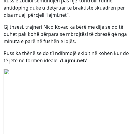
Russ e zbuloi sëmundjen pas një kontrolli rutinë
antidoping duke u detyruar të braktiste skuadrën për
disa muaj, përcjell “lajmi.net”.
Gjithsesi, trajneri Nico Kovac ka bërë me dije se do të
duhet pak kohë përpara se mbrojtësi të zbresë që nga
minuta e parë në fushën e lojës.
Russ ka thënë se do t’i ndihmojë ekipit në kohën kur do
të jetë në formën ideale.
/Lajmi.net/