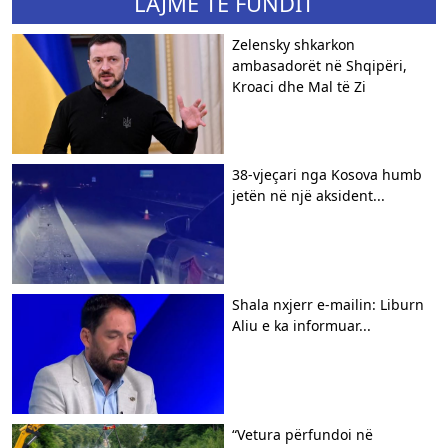
LAJME TË FUNDIT
Zelensky shkarkon
ambasadorët në Shqipëri,
Kroaci dhe Mal të Zi
38-vjeçari nga Kosova humb
jetën në një aksident...
Shala nxjerr e-mailin: Liburn
Aliu e ka informuar...
“Vetura përfundoi në