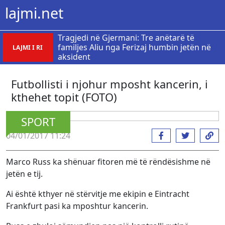
lajmi.net
Tragjedi në Gjermani: Tre anëtarë të
familjes Aliu nga Ferizaj humbin jetën në
LAJMI I RI
aksident
Futbollisti i njohur mposht kancerin, i
kthehet topit (FOTO)
SPORT
04/01/2017 11:24
Marco Russ ka shënuar fitoren më të rëndësishme në
jetën e tij.
Ai është kthyer në stërvitje me ekipin e Eintracht
Frankfurt pasi ka mposhtur kancerin.