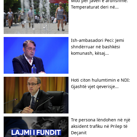
Moti për javën e ardhshme:
Temperaturat deri në...
Ish-ambasadori Peci: Jemi
shndërruar në bashkësi
komunash, kësaj...
Hoti citon hulumtimin e NDI:
Gjashtë vjet qeverisje...
Tre persona lëndohen në një
aksident trafiku në Prilep të
Deçanit