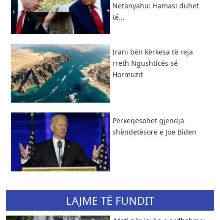
Netanyahu: Hamasi duhet
të...
​Irani bën kërkesa të reja
rreth Ngushticës së
Hormuzit
Përkeqësohet gjendja
shëndetësore e Joe Biden
LAJME TË FUNDIT