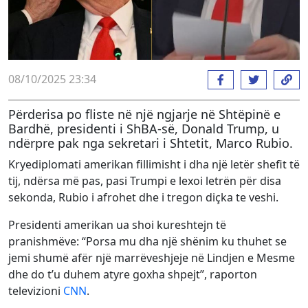
08/10/2025 23:34
Përderisa po fliste në një ngjarje në Shtëpinë e
Bardhë, presidenti i ShBA-së, Donald Trump, u
ndërpre pak nga sekretari i Shtetit, Marco Rubio.
Kryediplomati amerikan fillimisht i dha një letër shefit të
tij, ndërsa më pas, pasi Trumpi e lexoi letrën për disa
sekonda, Rubio i afrohet dhe i tregon diçka te veshi.
Presidenti amerikan ua shoi kureshtejn të
pranishmëve: “Porsa mu dha një shënim ku thuhet se
jemi shumë afër një marrëveshjeje në Lindjen e Mesme
dhe do t’u duhem atyre goxha shpejt”, raporton
televizioni
CNN
.