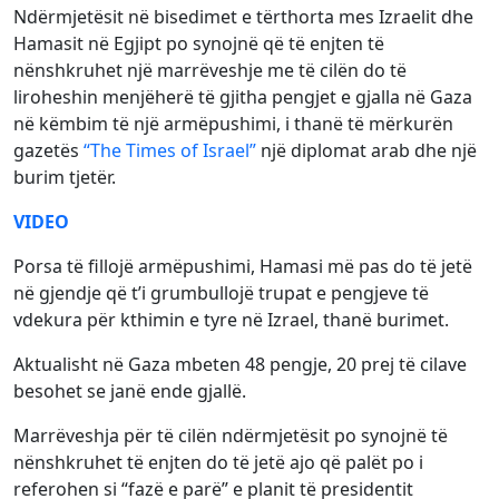
Ndërmjetësit në bisedimet e tërthorta mes Izraelit dhe
Hamasit në Egjipt po synojnë që të enjten të
nënshkruhet një marrëveshje me të cilën do të
liroheshin menjëherë të gjitha pengjet e gjalla në Gaza
në këmbim të një armëpushimi, i thanë të mërkurën
gazetës
“The Times of Israel”
një diplomat arab dhe një
burim tjetër.
VIDEO
Porsa të fillojë armëpushimi, Hamasi më pas do të jetë
në gjendje që t’i grumbullojë trupat e pengjeve të
vdekura për kthimin e tyre në Izrael, thanë burimet.
Aktualisht në Gaza mbeten 48 pengje, 20 prej të cilave
besohet se janë ende gjallë.
Marrëveshja për të cilën ndërmjetësit po synojnë të
nënshkruhet të enjten do të jetë ajo që palët po i
referohen si “fazë e parë” e planit të presidentit