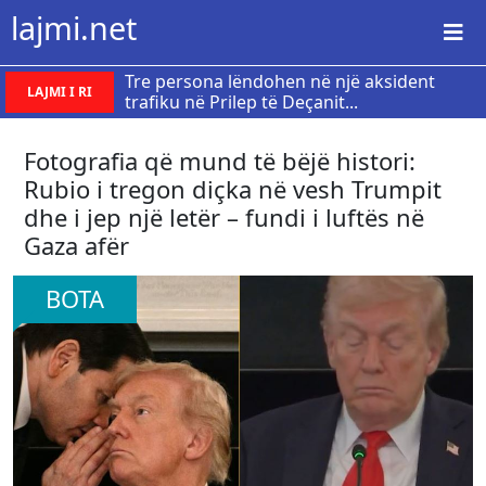
lajmi.net
Tre persona lëndohen në një aksident
LAJMI I RI
trafiku në Prilep të Deçanit...
Fotografia që mund të bëjë histori:
Rubio i tregon diçka në vesh Trumpit
dhe i jep një letër – fundi i luftës në
Gaza afër
BOTA