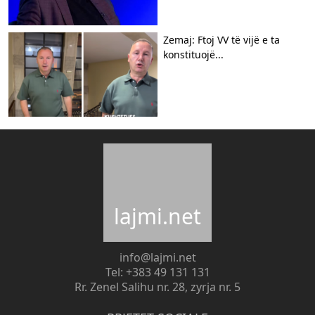
Zemaj: Ftoj VV të vijë e ta
konstituojë...
lajmi.net
info@lajmi.net
Tel: +383 49 131 131
Rr. Zenel Salihu nr. 28, zyrja nr. 5