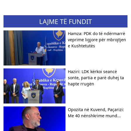
LAJME TË FUNDIT
Hamza: PDK do të ndërmarrë
veprime ligjore për mbrojtjen
e Kushtetutës
Haziri: LDK kërkoi seancë
sonte, partia e parë duhej ta
hapte rrugën
Opozita në Kuvend, Paçarizi:
Me 40 nënshkrime mund...