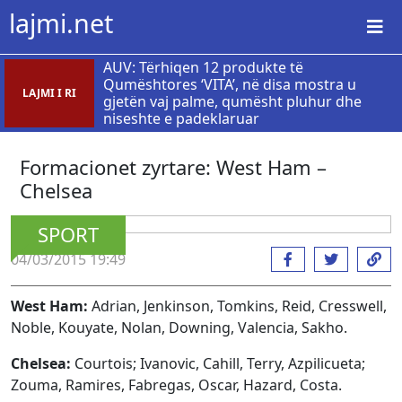
lajmi.net
AUV: Tërhiqen 12 produkte të
Qumështores ‘VITA’, në disa mostra u
LAJMI I RI
gjetën vaj palme, qumësht pluhur dhe
niseshte e padeklaruar
Formacionet zyrtare: West Ham –
Chelsea
SPORT
04/03/2015 19:49
West Ham:
Adrian, Jenkinson, Tomkins, Reid, Cresswell,
Noble, Kouyate, Nolan, Downing, Valencia, Sakho.
Chelsea:
Courtois; Ivanovic, Cahill, Terry, Azpilicueta;
Zouma, Ramires, Fabregas, Oscar, Hazard, Costa.