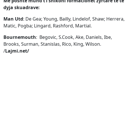
Më poshtë mund t’i shikoni formacionet zyrtare të të
dyja skuadrave:
Man Utd
: De Gea; Young, Bailly, Lindelof, Shaw; Herrera,
Matic, Pogba; Lingard, Rashford, Martial.
Bournemouth
: Begovic, S.Cook, Ake, Daniels, Ibe,
Brooks, Surman, Stanislas, Rico, King, Wilson.
/
Lajmi.net/