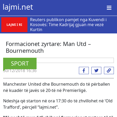
lajmi.net
Reuters publikon pamjet nga Kuvendi i
Kosovës: Time Kadrijaj gjuan me vezë
LAJMI I RI
Kurtin
Formacionet zyrtare: Man Utd –
Bournemouth
SPORT
30/12/2018 16:36
Manchester United dhe Bournemouth do të përballen
në kuadër të javës së 20-të në Premierligë.
Ndeshja që starton në ora 17:30 do të zhvillohet në ‘Old
Trafford’, përcjell “lajmi.net”.