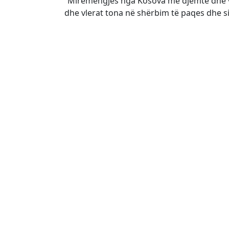
“Mirëmëngjes nga Kosova me djemtë dhe va
dhe vlerat tona në shërbim të paqes dhe si