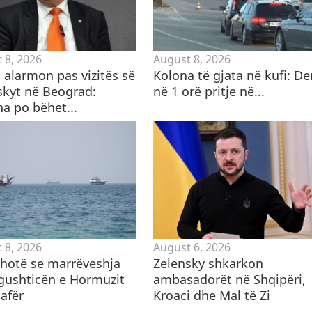
 8, 2026
August 8, 2026
 alarmon pas vizitës së
Kolona të gjata në kufi: De
skyt në Beograd:
në 1 orë pritje në...
na po bëhet...
 8, 2026
August 6, 2026
 thotë se marrëveshja
Zelensky shkarkon
gushticën e Hormuzit
ambasadorët në Shqipëri,
afër
Kroaci dhe Mal të Zi