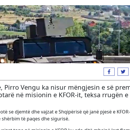
së, Pirro Vengu ka nisur mëngjesin e së pre
ptarë në misionin e KFOR-it, teksa rrugën e
të se djemtë dhe vajzat e Shqipërisë që janë pjesë e KFOR-i
ë shërbim të paqes dhe sigurisë.