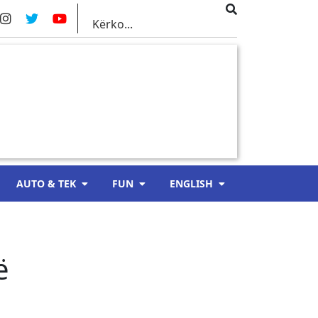
AUTO & TEK
FUN
ENGLISH
ë