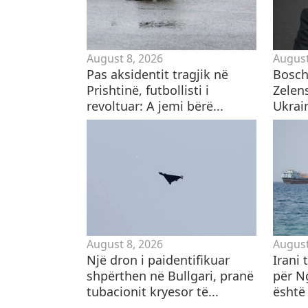
August 8, 2026
August
Pas aksidentit tragjik në
Bosch
Prishtinë, futbollisti i
Zelen
revoltuar: A jemi bërë...
Ukrai
August 8, 2026
August
Një dron i paidentifikuar
Irani
shpërthen në Bullgari, pranë
për N
tubacionit kryesor të...
është 