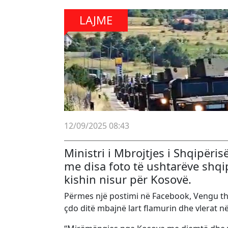
LAJME
12/09/2025 08:43
Ministri i Mbrojtjes i Shqipëri
me disa foto të ushtarëve shqi
kishin nisur për Kosovë.
Përmes një postimi në Facebook, Vengu tho
çdo ditë mbajnë lart flamurin dhe vlerat n