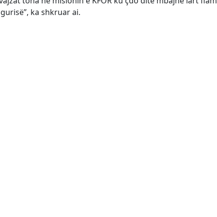
jzat tona në misionin e KFOR ku çdo ditë mbajnë lart flam
gurisë”, ka shkruar ai.