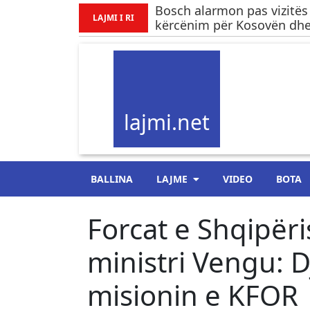
Bosch alarmon pas vizitës
LAJMI I RI
kërcënim për Kosovën dhe.
lajmi.net
BALLINA
LAJME
VIDEO
BOTA
Forcat e Shqipëri
ministri Vengu: 
misionin e KFOR