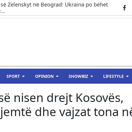
 së Zelenskyt në Beograd: Ukraina po bëhet
..
SPORT
OPINION
SHOWBIZ
LIFESTYLE
së nisen drejt Kosovës,
Djemtë dhe vajzat tona n