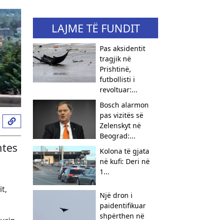
LAJME TË FUNDIT
Pas aksidentit
tragjik në
Prishtinë,
futbollisti i
revoltuar:...
Bosch alarmon
pas vizitës së
Zelenskyt në
Beograd:...
mtes
Kolona të gjata
në kufi: Deri në
1...
t,
Një dron i
paidentifikuar
shpërthen në