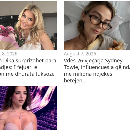
 8, 2026
August 7, 2026
a Dika surprizohet para
Vdes 26-vjeçarja Sydney
ndjes: I fejuari e
Towle, influencuesja që n
n me dhurata luksoze
me miliona ndjekës
betejën...