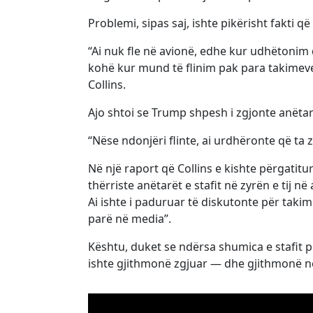
Problemi, sipas saj, ishte pikërisht fakti 
“Ai nuk fle në avionë, edhe kur udhëtonim d
kohë kur mund të flinim pak para takimeve t
Collins.
Ajo shtoi se Trump shpesh i zgjonte anëtarë
“Nëse ndonjëri flinte, ai urdhëronte që ta 
Në një raport që Collins e kishte përgatit
thërriste anëtarët e stafit në zyrën e tij në
Ai ishte i paduruar të diskutonte për taki
parë në media”.
Kështu, duket se ndërsa shumica e stafit p
ishte gjithmonë zgjuar — dhe gjithmonë në 