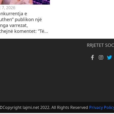
 7, 2026
onkurrentja e
puthen” publikon një
nga varrezat,
thejnë komentet: “Të...
RRJETET SOC
©Copyright lajmi.net 2022. All Rights Reserved
Privacy Polic