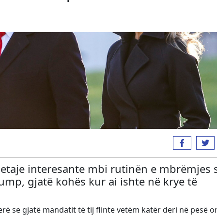
etaje interesante mbi rutinën e mbrëmjes 
ump, gjatë kohës kur ai ishte në krye të
ë se gjatë mandatit të tij flinte vetëm katër deri në pesë o