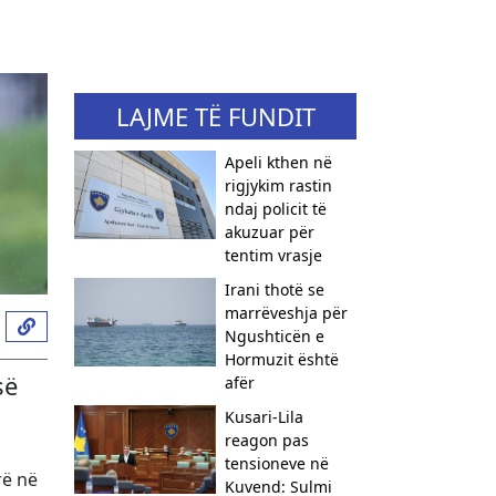
LAJME TË FUNDIT
Apeli kthen në
rigjykim rastin
ndaj policit të
akuzuar për
tentim vrasje
Irani thotë se
marrëveshja për
Ngushticën e
Hormuzit është
së
afër
Kusari-Lila
reagon pas
tensioneve në
rë në
Kuvend: Sulmi