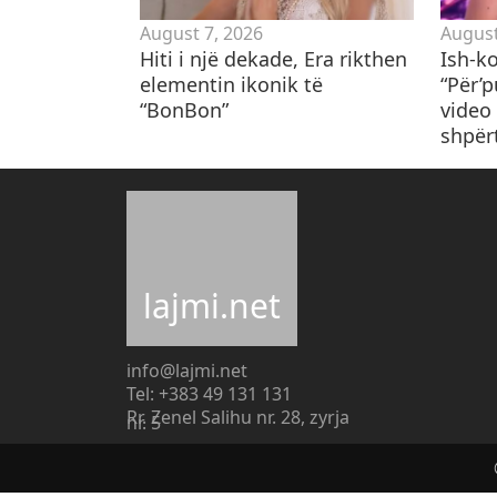
August 7, 2026
August
Hiti i një dekade, Era rikthen
Ish-k
elementin ikonik të
“Për’
“BonBon”
video 
shpër
lajmi.net
info@lajmi.net
Tel: +383 49 131 131
Rr. Zenel Salihu nr. 28, zyrja
nr. 5