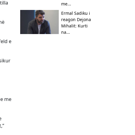
illa
me...
Ermal Sadiku i
reagon Dejona
 në
Mihalit: Kurti
na...
feld e
sikur
One me
e
,”