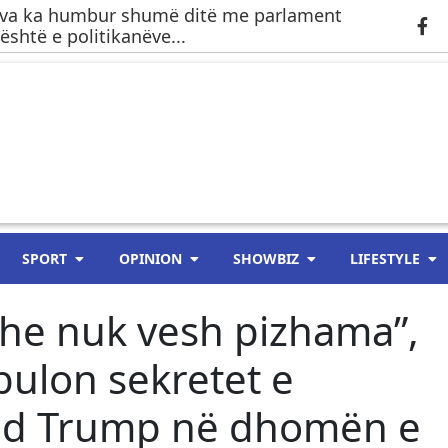
ova ka humbur shumë ditë me parlament
është e politikanëve...
SPORT
OPINION
SHOWBIZ
LIFESTYLE
he nuk vesh pizhama”,
ulon sekretet e
ald Trump në dhomën e