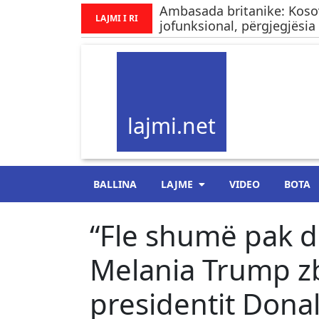
Ambasada britanike: Kos
LAJMI I RI
jofunksional, përgjegjësia 
lajmi.net
BALLINA
LAJME
VIDEO
BOTA
“Fle shumë pak d
Melania Trump zb
presidentit Don