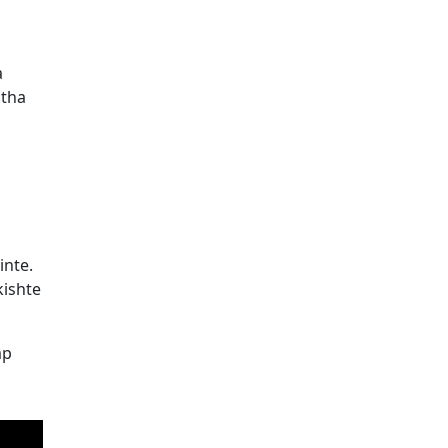
a
 tha
inte.
kishte
mp