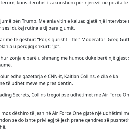
tërorë, konsiderohet i zakonshëm për njerëzit në pozita të t
umë bën Trump, Melania vitin e kaluar, gjatë një interviste
sesi dukej rutina e tij para gjumit.
ar me të qeshur: “Por, sigurisht – fle!” Moderatori Greg Gut
nia u përgjigj shkurt: “Jo”.
shur, zonja e parë u shmang me humor, duke bërë një gjest 
shumë.
folur edhe gazetarja e CNN-it, Kaitlan Collins, e cila e ka
hme të udhëtimeve me presidentin.
Trading Secrets, Collins tregoi pse udhëtimet me Air Force 
ë mos dëshiro të jesh në Air Force One gjatë një udhëtimi m
don se do ishte privilegj të jesh pranë qendrës së pushtetit
hë.