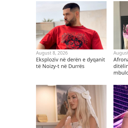
August 8, 2026
August
Eksploziv në derën e dyqanit
Afron
të Noizy-t në Durrës
ditëli
mbulo