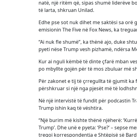
natë, një ritëm që, sipas shumë liderëve bo
të larta, shkruan Unilad.
Edhe pse sot nuk dihet me saktësi sa orë gj
emisionin The Five në Fox News, ka treguar 
“Ai nuk fle shumë”, ka thënë ajo, duke shtu
pyeti nëse Trump vesh pizhamë, ndërsa Mela
Kur ai nguli këmbë të dinte çfarë mban ve
po mbyllte gojën për të mos zbuluar më 
Për zakonet e tij të çrregullta të gjumit ka 
përshkruar si një nga pjesët më të lodhs
Në një intervistë të fundit për podcastin 
Trump ishin kaq të vështira.
“Një burim më kishte thënë njëherë: ‘Kurr
Trump’. Dhe unë e pyeta: ‘Pse?’ – sepse men
tregoi korrespondentja e Shtëpisë së Bard