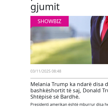
gjumit
SHOWBIZ
03/11/2025 08:48
Melania Trump ka ndarë disa d
bashkëshortit të saj, Donald Tr
Shtëpisë së Bardhë.
Presidenti amerikan është mburrur disa her