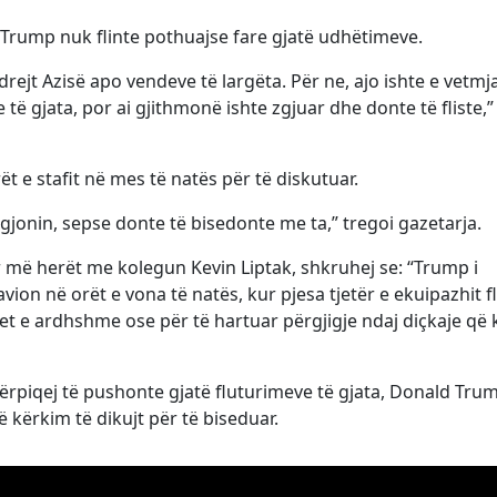
që Trump nuk flinte pothuajse fare gjatë udhëtimeve.
rejt Azisë apo vendeve të largëta. Për ne, ajo ishte e vetmj
ë gjata, por ai gjithmonë ishte zgjuar dhe donte të fliste,”
t e stafit në mes të natës për të diskutuar.
zgjonin, sepse donte të bisedonte me ta,” tregoi gazetarja.
ur më herët me kolegun Kevin Liptak, shkruhej se: “Trump i
 avion në orët e vona të natës, kur pjesa tjetër e ekuipazhit fl
met e ardhshme ose për të hartuar përgjigje ndaj diçkaje që 
ërpiqej të pushonte gjatë fluturimeve të gjata, Donald Tru
kërkim të dikujt për të biseduar.