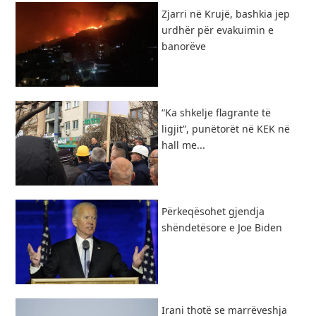
Zjarri në Krujë, bashkia jep
urdhër për evakuimin e
banorëve
“Ka shkelje flagrante të
ligjit”, punëtorët në KEK në
hall me...
Përkeqësohet gjendja
shëndetësore e Joe Biden
Irani thotë se marrëveshja