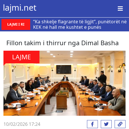
lajmi.net
“Ka shkelje flagrante të ligjit”, punëtorët në
LAJMI I RI
KEK në hall me kushtet e punës
Fillon takim i thirrur nga Dimal Basha
LAJME
10/02/2026 17:24