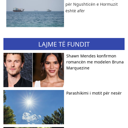
për Ngushticën e Hormuzit
është afër
LAJME TË FUNDIT
Shawn Mendes konfirmon
romancën me modelen Bruna
Marquezine
Parashikimi i motit për nesër