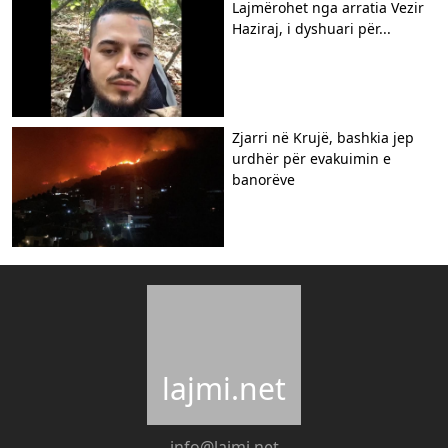
Lajmërohet nga arratia Vezir
Haziraj, i dyshuari për...
Zjarri në Krujë, bashkia jep
urdhër për evakuimin e
banorëve
lajmi.net
info@lajmi.net