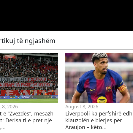
rtikuj të ngjashëm
 8, 2026
August 8, 2026
ët e “Zvezdës”, mesazh
Liverpooli ka përfshirë edh
t: Derisa ti e pret një
klauzolën e blerjes për
...
Araujon – këto...