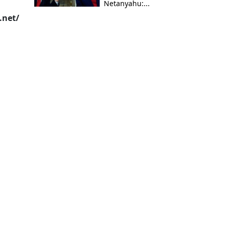
Netanyahu:...
.net/