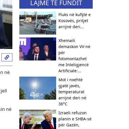
LAJME TË FUNDIT
Fluks në kufijtë e
Kosovës, pritjet
arrijnë deri...
Xhemaili
demaskon VV-në
për
fotomontazhet
me Inteligjencë
Artificiale:...
in në
Mot i nxehtë
gjatë javës,
jell
temperaturat
arrijnë deri në
36°C
sin në
Izraeli refuzon
planin e SHBA-së
për Gazën,