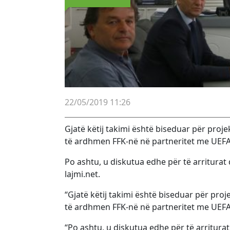
22/05/2019 11:26
Gjatë këtij takimi është biseduar për proje
të ardhmen FFK-në në partneritet me UEFA
Po ashtu, u diskutua edhe për të arriturat d
lajmi.net.
“Gjatë këtij takimi është biseduar për proj
të ardhmen FFK-në në partneritet me UEFA-
“Po ashtu, u diskutua edhe për të arriturat