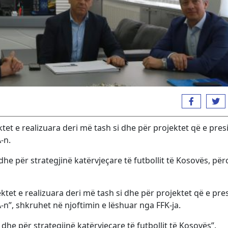
ktet e realizuara deri më tash si dhe për projektet që e pres
-n.
he për strategjinë katërvjeçare të futbollit të Kosovës, përc
ektet e realizuara deri më tash si dhe për projektet që e pre
n”, shkruhet në njoftimin e lëshuar nga FFK-ja.
 dhe për strategjinë katërvjeçare të futbollit të Kosovës”.