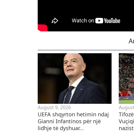
A
August 9, 2026
August
UEFA shqyrton hetimin ndaj
Tifoz
Gianni Infantinos për një
Vuçiqi
lidhje të dyshuar...
nazist,