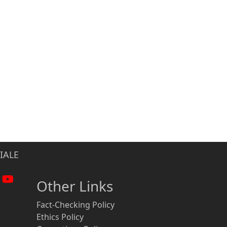
IALE
Other Links
Fact-Checking Policy
Ethics Policy