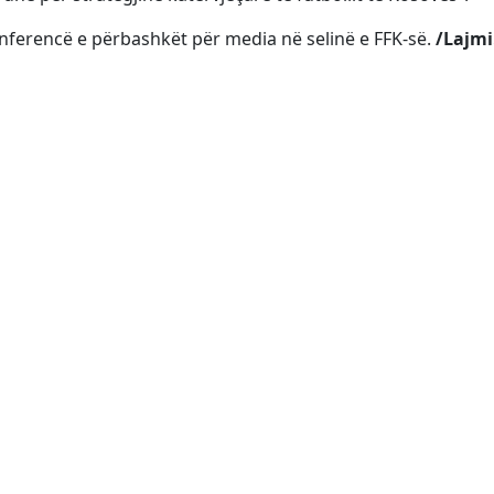
nferencë e përbashkët për media në selinë e FFK-së.
/Lajmi