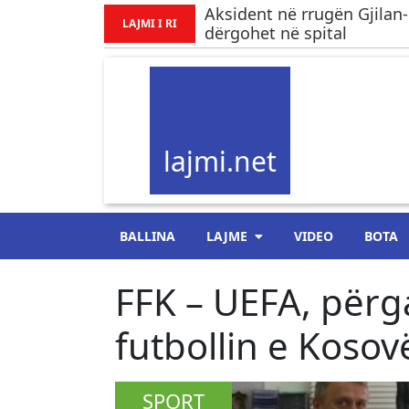
Aksident në rrugën Gjilan-
LAJMI I RI
dërgohet në spital
lajmi.net
BALLINA
LAJME
VIDEO
BOTA
FFK – UEFA, përga
futbollin e Kosov
SPORT