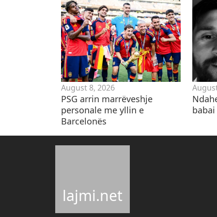
August 8, 2026
August
PSG arrin marrëveshje
Ndahe
personale me yllin e
babai 
Barcelonës
lajmi.net