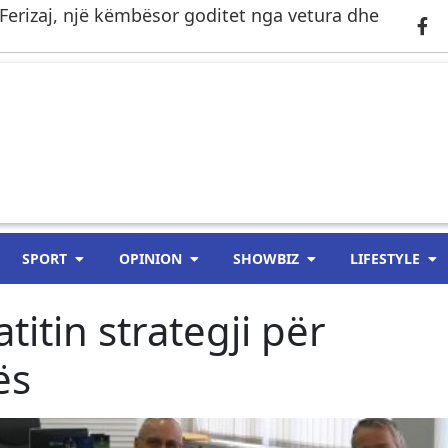
Ferizaj, një këmbësor goditet nga vetura dhe
SPORT
OPINION
SHOWBIZ
LIFESTYLE
titin strategji për
ës