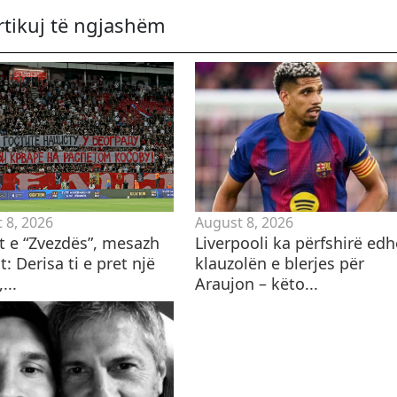
rtikuj të ngjashëm
 8, 2026
August 8, 2026
ët e “Zvezdës”, mesazh
Liverpooli ka përfshirë edh
t: Derisa ti e pret një
klauzolën e blerjes për
...
Araujon – këto...