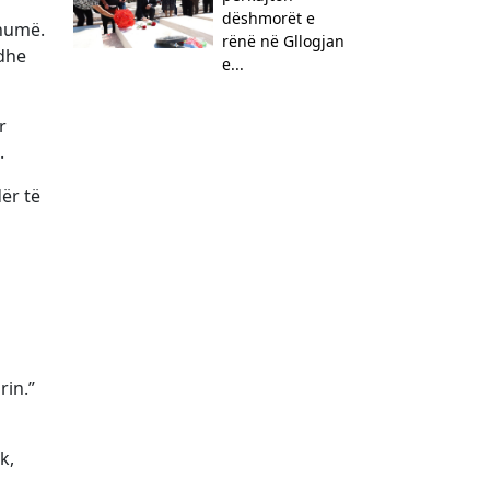
dëshmorët e
shumë.
rënë në Gllogjan
dhe
e...
r
.
ër të
rin.”
k,