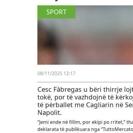
SPORT
08/11/2025 12:17
Cesc Fàbregas u bëri thirrje 
tokë, por të vazhdojnë të kërk
të përballet me Cagliarin në S
Napolit.
“Jemi ende në fillim, por ekipi po rritet,”
deklarata të publikuara nga “TuttoMercat