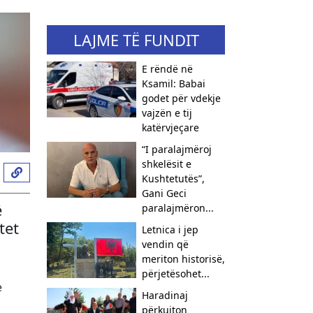
LAJME TË FUNDIT
E rëndë në
Ksamil: Babai
godet për vdekje
vajzën e tij
katërvjeçare
“I paralajmëroj
shkelësit e
Kushtetutës”,
Gani Geci
ë
paralajmëron...
tet
Letnica i jep
vendin që
meriton historisë,
përjetësohet...
e
Haradinaj
përkujton