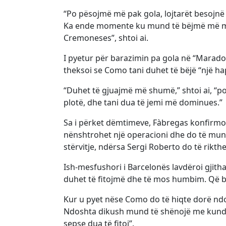
“Po pësojmë më pak gola, lojtarët besojnë 
Ka ende momente ku mund të bëjmë më mi
Cremoneses”, shtoi ai.
I pyetur për barazimin pa gola në “Maradon
theksoi se Como tani duhet të bëjë “një h
“Duhet të gjuajmë më shumë,” shtoi ai, “
plotë, dhe tani dua të jemi më dominues.”
Sa i përket dëmtimeve, Fàbregas konfirmoi 
nënshtrohet një operacioni dhe do të mung
stërvitje, ndërsa Sergi Roberto do të rikt
Ish-mesfushori i Barcelonës lavdëroi gjitha
duhet të fitojmë dhe të mos humbim. Që ba
Kur u pyet nëse Como do të hiqte dorë ndo
Ndoshta dikush mund të shënojë me kundër
sepse dua të fitoj”.