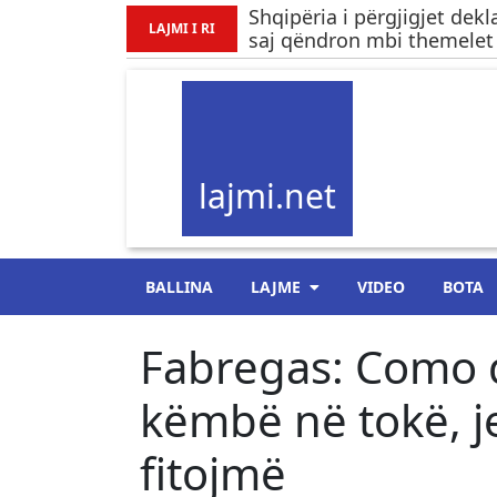
Shqipëria i përgjigjet dek
LAJMI I RI
saj qëndron mbi themelet 
lajmi.net
BALLINA
LAJME
VIDEO
BOTA
Fabregas: Como 
këmbë në tokë, j
fitojmë