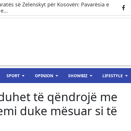
laratës së Zelenskyt për Kosovën: Pavarësia e
e...
SPORT
OPINION
SHOWBIZ
LIFESTYLE
duhet të qëndrojë me
emi duke mësuar si të