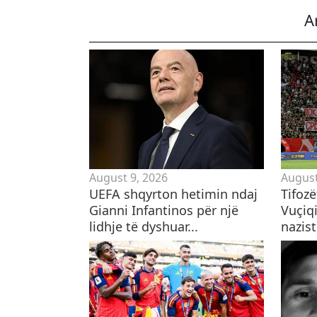
A
August 9, 2026
August
UEFA shqyrton hetimin ndaj
Tifoz
Gianni Infantinos për një
Vuçiqi
lidhje të dyshuar...
nazist,