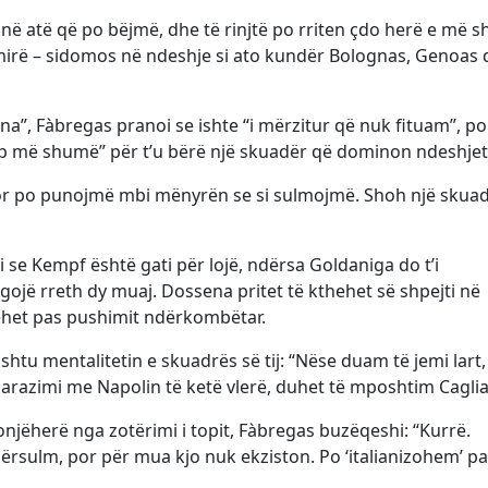
në atë që po bëjmë, dhe të rinjtë po rriten çdo herë e më 
rë – sidomos në ndeshje si ato kundër Bolognas, Genoas 
a”, Fàbregas pranoi se ishte “i mërzitur që nuk fituam”, po
ap më shumë” për t’u bërë një skuadër që dominon ndeshjet
por po punojmë mbi mënyrën se si sulmojmë. Shoh një skuad
se Kempf është gati për lojë, ndërsa Goldaniga do t’i
ojë rreth dy muaj. Dossena pritet të kthehet së shpejti në
hehet pas pushimit ndërkombëtar.
shtu mentalitetin e skuadrës së tij: “Nëse duam të jemi lart,
razimi me Napolin të ketë vlerë, duhet të mposhtim Caglia
njëherë nga zotërimi i topit, Fàbregas buzëqeshi: “Kurrë.
sulm, por për mua kjo nuk ekziston. Po ‘italianizohem’ pa