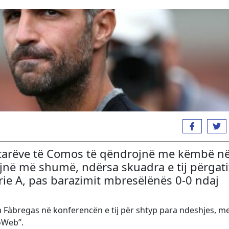
lojtarëve të Comos të qëndrojnë me këmbë n
ojnë më shumë, ndërsa skuadra e tij përgati
erie A, pas barazimit mbresëlënës 0-0 ndaj
 tha Fàbregas në konferencën e tij për shtyp para ndeshjes, m
oWeb”.