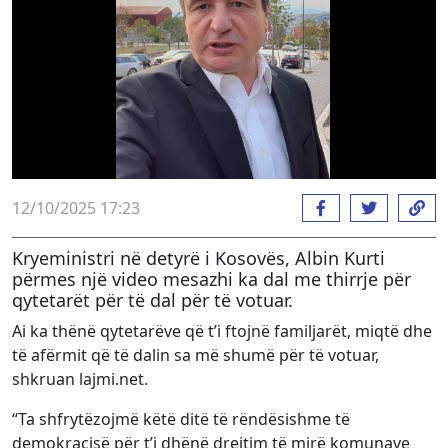
12/10/2025 17:23
Kryeministri në detyrë i Kosovës, Albin Kurti
përmes një video mesazhi ka dal me thirrje për
qytetarët për të dal për të votuar.
Ai ka thënë qytetarëve që t’i ftojnë familjarët, miqtë dhe
të afërmit që të dalin sa më shumë për të votuar,
shkruan lajmi.net.
“Ta shfrytëzojmë këtë ditë të rëndësishme të
demokracisë për t’i dhënë drejtim të mirë komunave