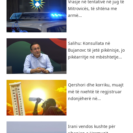
Vrasje në tentativë në jug të
Mitrovicës, të shtëna me
armë...
​Salihu: Konsullata në
Bujanovc të jetë pikënisje, jo
pikëarritje në mbështetje...
Qershori dhe korriku, muajt
më të nxehtë të regjistruar
ndonjëherë në...
Irani vendos kushte për