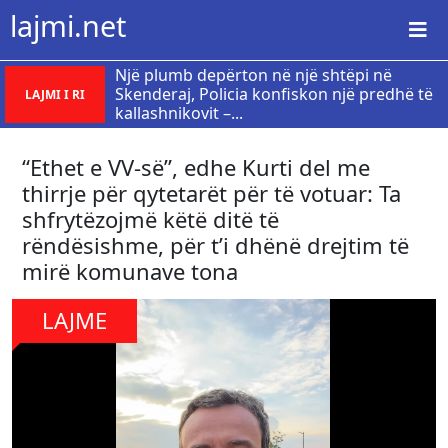
lajmi.net
Një plumb depërton në një shtëpi në
Skenderaj, Policia konfiskon një predhë të
LAJMI I RI
kallashnikovit –...
“Ethet e VV-së”, edhe Kurti del me
thirrje për qytetarët për të votuar: Ta
shfrytëzojmë këtë ditë të
rëndësishme, për t’i dhënë drejtim të
mirë komunave tona
LAJME