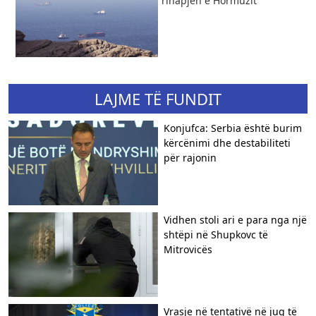
rihapjen e Hormuzit
LAJME TË FUNDIT
Konjufca: Serbia është burim
kërcënimi dhe destabiliteti
për rajonin
Vidhen stoli ari e para nga një
shtëpi në Shupkovc të
Mitrovicës
Vrasje në tentativë në jug të