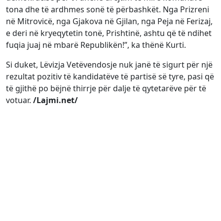
tona dhe të ardhmes sonë të përbashkët. Nga Prizreni
në Mitrovicë, nga Gjakova në Gjilan, nga Peja në Ferizaj,
e deri në kryeqytetin tonë, Prishtinë, ashtu që të ndihet
fuqia juaj në mbarë Republikën!”, ka thënë Kurti.
Si duket, Lëvizja Vetëvendosje nuk janë të sigurt për një
rezultat pozitiv të kandidatëve të partisë së tyre, pasi që
të gjithë po bëjnë thirrje për dalje të qytetarëve për të
votuar.
/Lajmi.net/