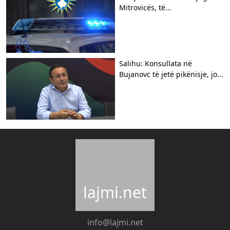
Mitrovicës, të...
​Salihu: Konsullata në
Bujanovc të jetë pikënisje, jo...
lajmi.net
info@lajmi.net