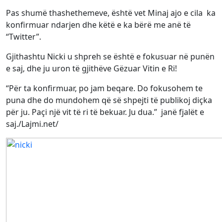
Pas shumë thashethemeve, është vet Minaj ajo e cila ka
konfirmuar ndarjen dhe këtë e ka bërë me anë të
“Twitter”.
Gjithashtu Nicki u shpreh se është e fokusuar në punën
e saj, dhe ju uron të gjithëve Gëzuar Vitin e Ri!
“Për ta konfirmuar, po jam beqare. Do fokusohem te
puna dhe do mundohem që së shpejti të publikoj diçka
për ju. Paçi një vit të ri të bekuar. Ju dua.” janë fjalët e
saj./Lajmi.net/