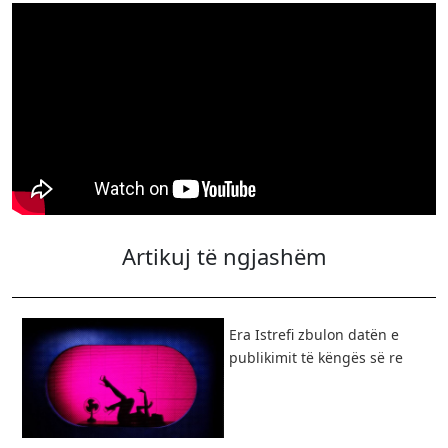
Artikuj të ngjashëm
Era Istrefi zbulon datën e
publikimit të këngës së re