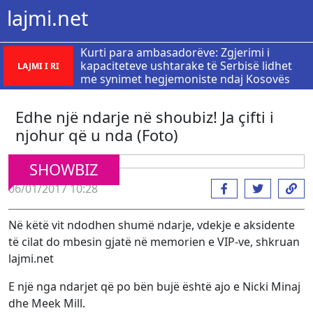
lajmi.net
Kurti para ambasadorëve: Zgjerimi i
kapaciteteve ushtarake të Serbisë lidhet
LAJMI I RI
me synimet hegjemoniste ndaj Kosovës
Edhe një ndarje në shoubiz! Ja çifti i
njohur që u nda (Foto)
SHOWBIZ
06/01/2017 10:28
Në këtë vit ndodhen shumë ndarje, vdekje e aksidente
të cilat do mbesin gjatë në memorien e VIP-ve, shkruan
lajmi.net
E një nga ndarjet që po bën bujë është ajo e Nicki Minaj
dhe Meek Mill.