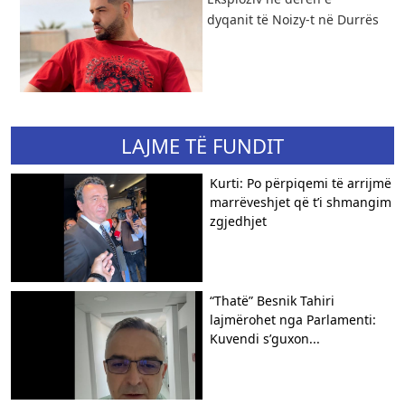
dyqanit të Noizy-t në Durrës
LAJME TË FUNDIT
Kurti: Po përpiqemi të arrijmë
marrëveshjet që t’i shmangim
zgjedhjet
“Thatë” Besnik Tahiri
lajmërohet nga Parlamenti:
Kuvendi s’guxon...