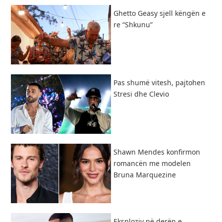
Ghetto Geasy sjell këngën e
re “Shkunu”
Pas shumë vitesh, pajtohen
Stresi dhe Clevio
Shawn Mendes konfirmon
romancën me modelen
Bruna Marquezine
Eksploziv në derën e