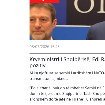
08/07/2026 15:45
Kryeministri i Shqipërisë, Edi
pozitiv.
Ai ka njoftuar se samiti i ardhshëm i NATO
transmeton lajmi.net.
“Po si thanë, nuk do të mbahet Samiti në S
donin të tjerët me Shqipërinë. Tash Shqipë
ardhshëm do të jetë në Tiranë”, u shpreh a