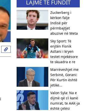
LAJME TË FUNDIT
Zuckerberg i
kërkon falje
Indisë për
përmbajtjet
abuzive në Meta
Sky Sport: Të
enjtën Fisnik
Asllani i kryen
testet mjekësore
te skuadra e re
Marrëveshjet me
Serbinë, Gorani:
Për Kurtin është
jetike...
Valon Syla: Na e
dijmë që s’i kanë
i
numrat, te AAK-ja
është çelësi