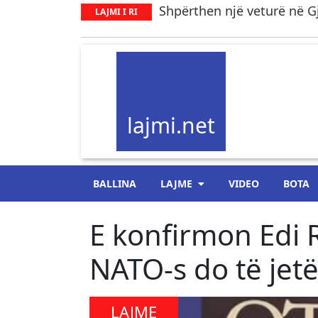
Shpërthen një veturë në Gj
LAJMI I RI
lajmi.net
BALLINA
LAJME
VIDEO
BOTA
E konfirmon Edi 
NATO-s do të jetë
LAJME