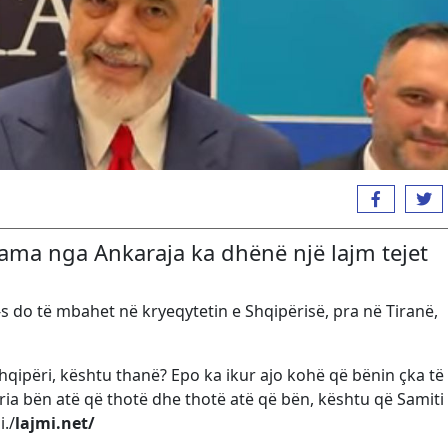
 Rama nga Ankaraja ka dhënë një lajm tejet
-s do të mbahet në kryeqytetin e Shqipërisë, pra në Tiranë,
hqipëri, kështu thanë? Epo ka ikur ajo kohë që bënin çka të
ria bën atë që thotë dhe thotë atë që bën, kështu që Samiti 
i./
lajmi.net/