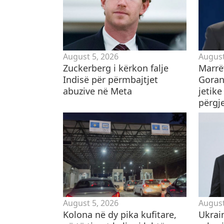
August 5, 2026
August
Zuckerberg i kërkon falje
Marrë
Indisë për përmbajtjet
Gorani
abuzive në Meta
jetike
përgje
August 5, 2026
August
Kolona në dy pika kufitare,
Ukrai