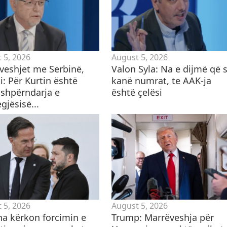
 5, 2026
August 5, 2026
veshjet me Serbinë,
Valon Syla: Na e dijmë që s
: Për Kurtin është
kanë numrat, te AAK-ja
 shpërndarja e
është çelësi
gjësisë...
 5, 2026
August 5, 2026
na kërkon forcimin e
Trump: Marrëveshja për