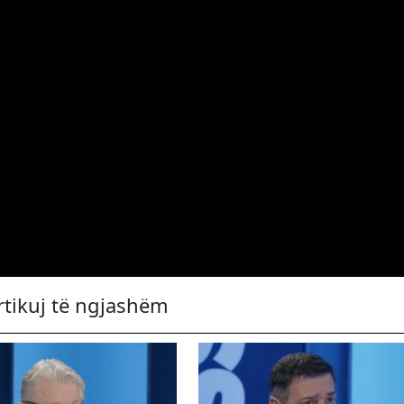
rtikuj të ngjashëm