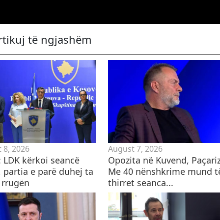
rtikuj të ngjashëm
 8, 2026
August 7, 2026
i: LDK kërkoi seancë
Opozita në Kuvend, Paçariz
 partia e parë duhej ta
Me 40 nënshkrime mund t
 rrugën
thirret seanca...