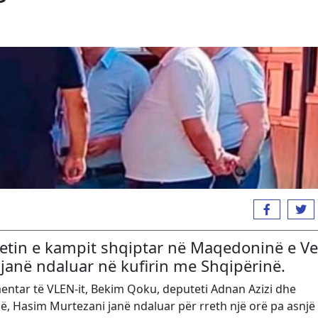
tin e kampit shqiptar në Maqedoninë e Ver
 janë ndaluar në kufirin me Shqipërinë.
mentar të VLEN-it, Bekim Qoku, deputeti Adnan Azizi dhe
ë, Hasim Murtezani janë ndaluar për rreth një orë pa asnjë