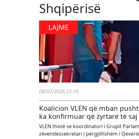
Shqipërisë
LAJME
08/07/2026 21:15
Koalicion VLEN që mban pushte
ka konfirmuar që zyrtarë të saj
VLEN thotë se koordinatori i Grupit Parla
zëvendëssekretari i përgjithshëm i Qeveris