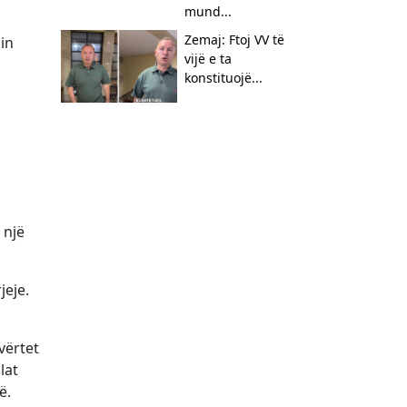
mund...
Zemaj: Ftoj VV të
in
vijë e ta
konstituojë...
 një
jeje.
vërtet
lat
ë.