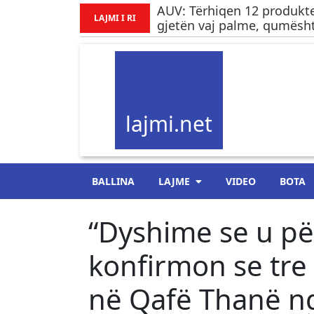
AUV: Tërhiqen 12 produkte
LAJMI I RI
gjetën vaj palme, qumësht
lajmi.net
BALLINA
LAJME
VIDEO
BOTA
“Dyshime se u pë
konfirmon se tre 
në Qafë Thanë nga