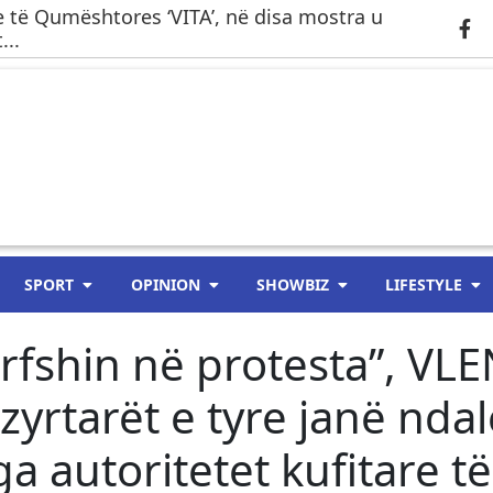
 të Qumështores ‘VITA’, në disa mostra u
...
SPORT
OPINION
SHOWBIZ
LIFESTYLE
rfshin në protesta”, VLE
zyrtarët e tyre janë ndal
 autoritetet kufitare të