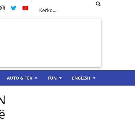
AUTO & TEK
FUN
ENGLISH
N
ë