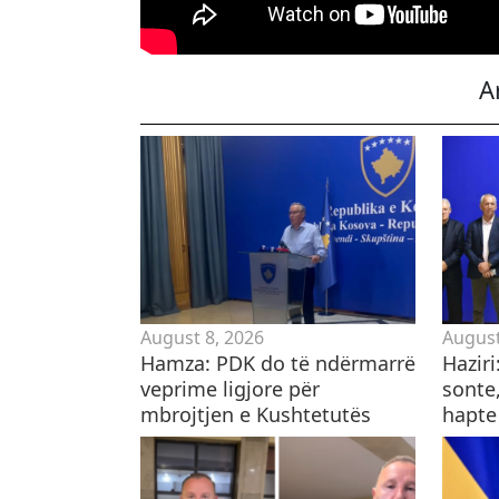
A
August 8, 2026
August
Hamza: PDK do të ndërmarrë
Hazir
veprime ligjore për
sonte,
mbrojtjen e Kushtetutës
hapte