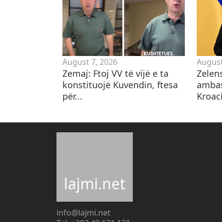
August 7, 2026
August
Zemaj: Ftoj VV të vijë e ta
Zelen
konstituojë Kuvendin, ftesa
ambas
për...
Kroaci
lajmi.net
info@lajmi.net