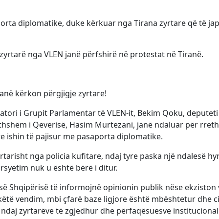
orta diplomatike, duke kërkuar nga Tirana zyrtare që të jap
zyrtarë nga VLEN janë përfshirë në protestat në Tiranë.
tanë kërkon përgjigje zyrtare!
atori i Grupit Parlamentar të VLEN-it, Bekim Qoku, deputeti
thshëm i Qeverisë, Hasim Murtezani, janë ndaluar për rreth
re ishin të pajisur me pasaporta diplomatike.
arisht nga policia kufitare, ndaj tyre paska një ndalesë hyr
syetim nuk u është bërë i ditur.
së Shqipërisë të informojnë opinionin publik nëse ekziston 
 këtë vendim, mbi çfarë baze ligjore është mbështetur dhe ci
ë ndaj zyrtarëve të zgjedhur dhe përfaqësuesve institucional