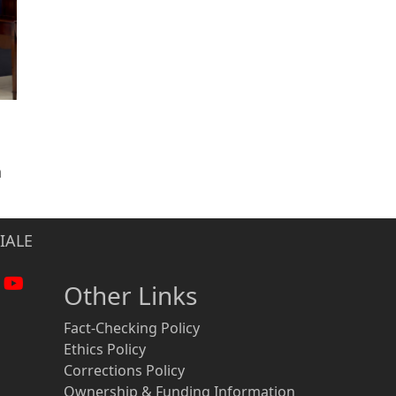
n
IALE
Other Links
Fact-Checking Policy
Ethics Policy
Corrections Policy
Ownership & Funding Information