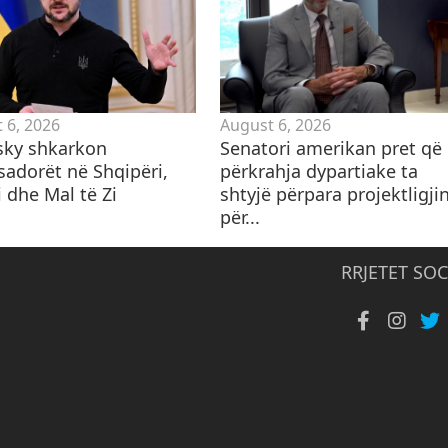
 6, 2026
August 6, 2026
sky shkarkon
Senatori amerikan pret që
adorët në Shqipëri,
përkrahja dypartiake ta
 dhe Mal të Zi
shtyjë përpara projektligji
për...
RRJETET SOC