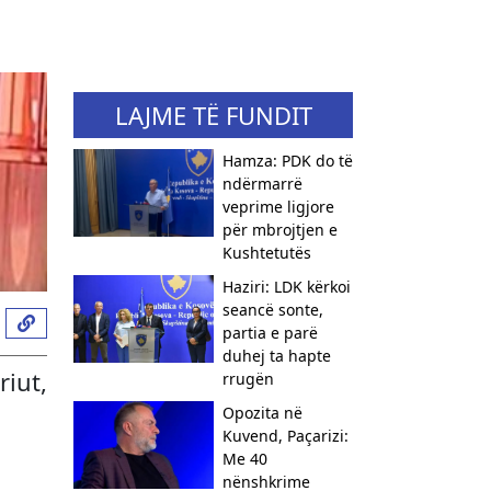
LAJME TË FUNDIT
Hamza: PDK do të
ndërmarrë
veprime ligjore
për mbrojtjen e
Kushtetutës
Haziri: LDK kërkoi
seancë sonte,
partia e parë
duhej ta hapte
iut,
rrugën
Opozita në
Kuvend, Paçarizi:
Me 40
nënshkrime