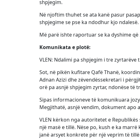
shpjegim.
Në njoftim thuhet se ata kanë pasur pasap
shpjegime se pse ka ndodhur kjo ndalesë.
Më parë ishte raportuar se ka dyshime që 
Komunikata e plotë:
VLEN: Ndalimi pa shpjegim i tre zyrtarëve 
Sot, në pikën kufitare Qafë Thanë, koordin
Adnan Azizi dhe zëvendëssekretari i përgji
orë pa asnjë shpjegim zyrtar, ndonëse të t
Sipas informacioneve të komunikuara jozyrt
Megjithatë, asnjë vendim, dokument apo ar
VLEN kërkon nga autoritetet e Republikës 
një masë e tillë. Nëse po, kush e ka marrë
janë arsyet konkrete për një veprim të till