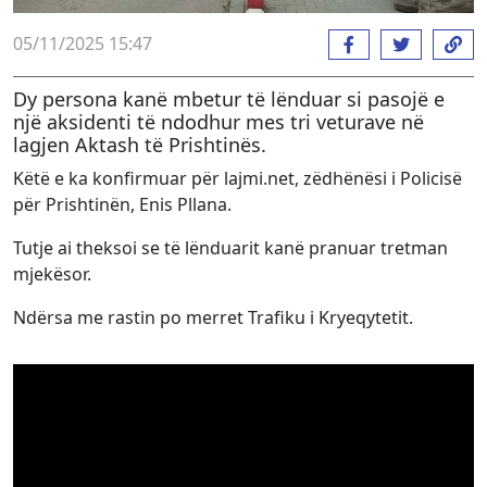
05/11/2025 15:47
Dy persona kanë mbetur të lënduar si pasojë e
një aksidenti të ndodhur mes tri veturave në
lagjen Aktash të Prishtinës.
Këtë e ka konfirmuar për lajmi.net, zëdhënësi i Policisë
për Prishtinën, Enis Pllana.
Tutje ai theksoi se të lënduarit kanë pranuar tretman
mjekësor.
Ndërsa me rastin po merret Trafiku i Kryeqytetit.