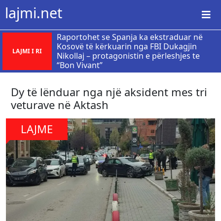
lajmi.net
Raportohet se Spanja ka ekstraduar në
Kosovë të kërkuarin nga FBI Dukagjin
LAJMI I RI
Nikollaj – protagonistin e përleshjes te
“Bon Vivant”
Dy të lënduar nga një aksident mes tri
veturave në Aktash
LAJME