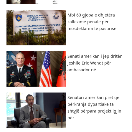
Mbi 60 gjoba e dhjetëra
kallëzime penale për
mosdeklarim të pasurisë
Senati amerikan i jep dritën
jeshile Eric Wendt për
ambasador në...
Senatori amerikan pret që
përkrahja dypartiake ta
shtyjë përpara projektligjin
për...