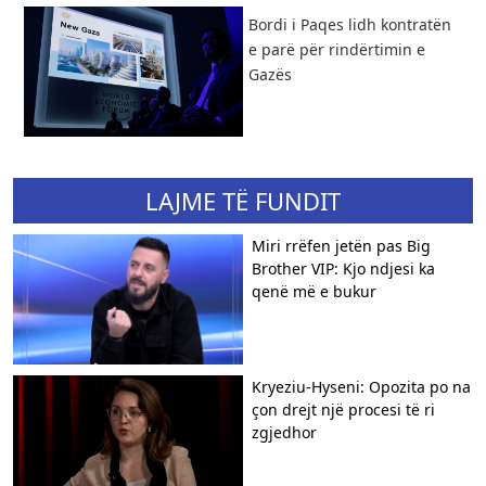
Bordi i Paqes lidh kontratën
e parë për rindërtimin e
Gazës
LAJME TË FUNDIT
Miri rrëfen jetën pas Big
Brother VIP: Kjo ndjesi ka
qenë më e bukur
Kryeziu-Hyseni: Opozita po na
çon drejt një procesi të ri
zgjedhor