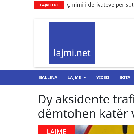
Çmimi i derivateve për sot,
LAJMI I RI
lajmi.net
BALLINA
LAJME
VIDEO
BOTA
Dy aksidente traf
dëmtohen katër 
LAJME