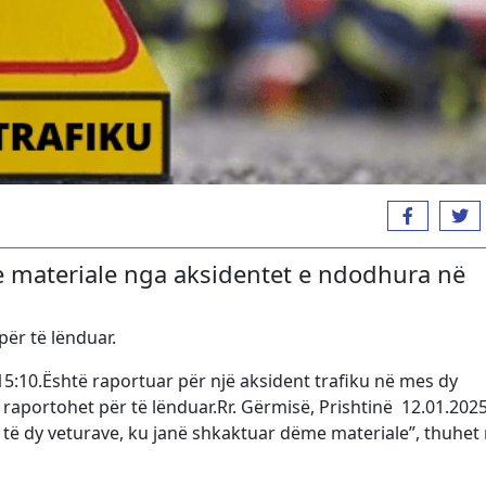
 materiale nga aksidentet e ndodhura në
ër të lënduar.
15:10.
Është raportuar për një aksident trafiku në mes dy
raportohet për të lënduar.Rr. Gërmisë, Prishtinë 12.01.2025
 të dy veturave, ku janë shkaktuar dëme materiale”, thuhet