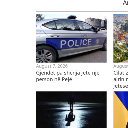
A
August 7, 2026
August
Gjendet pa shenja jete një
Cilat 
person në Pejë
ajrin 
jetesë