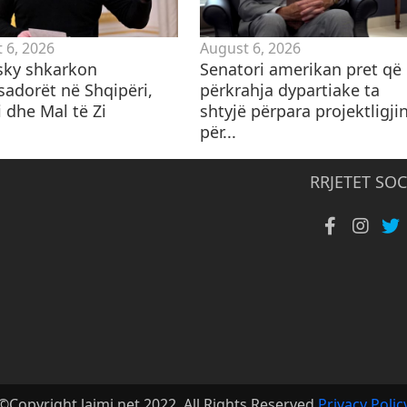
 6, 2026
August 6, 2026
sky shkarkon
Senatori amerikan pret që
adorët në Shqipëri,
përkrahja dypartiake ta
 dhe Mal të Zi
shtyjë përpara projektligji
për...
RRJETET SOC
©Copyright lajmi.net 2022. All Rights Reserved
Privacy Polic