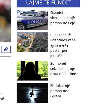
LAJME TË FUNDIT
Gjendet pa
shenja jete një
person në Pejë
Cilat zona të
Prishtinës kanë
ajrin më të
pastër për
jetesë?
Sulmohet
seksualisht një
grua në Shtime
Zhduket një
person nga
-
Gjilani
 në