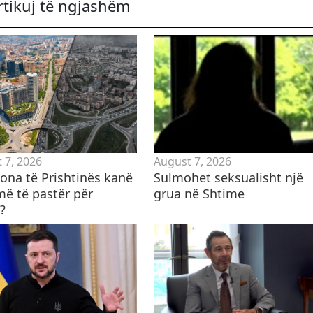
rtikuj të ngjashëm
 7, 2026
August 7, 2026
zona të Prishtinës kanë
Sulmohet seksualisht një
më të pastër për
grua në Shtime
?