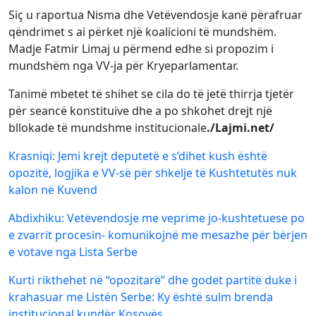
Siç u raportua Nisma dhe Vetëvendosje kanë përafruar
qëndrimet s ai përket një koalicioni të mundshëm.
Madje Fatmir Limaj u përmend edhe si propozim i
mundshëm nga VV-ja për Kryeparlamentar.
Tanimë mbetet të shihet se cila do të jetë thirrja tjetër
për seancë konstituive dhe a po shkohet drejt një
bllokade të mundshme institucionale
./Lajmi.net/
Krasniqi: Jemi krejt deputetë e s’dihet kush është
opozitë, logjika e VV-së për shkelje të Kushtetutës nuk
kalon në Kuvend
Abdixhiku: Vetëvendosje me veprime jo-kushtetuese po
e zvarrit procesin- komunikojnë me mesazhe për bërjen
e votave nga Lista Serbe
Kurti rikthehet në “opozitarë” dhe godet partitë duke i
krahasuar me Listën Serbe: Ky është sulm brenda
institucional kundër Kosovës