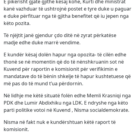
E pikërisht gjatë gjithë kësaj kohe, Kurti dhe ministrat
kanë vazhduar të ushtrojnë postet e tyre duke u paguar
e duke përfituar nga të gjitha benefitet që iu jepen nga
këto pozita.
Të njëjtit janë gjendur çdo ditë në zyrat përkatëse
madje edhe duke marrë vendime.
E kundër kësaj dolën hapur nga opozita- të cilën edhe
thonë se në momentin që do të nënshkruanin sot në
Kuvend për raportin e komisionit për verifikimin e
mandatave do të bënin shkelje të hapur kushtetuese që
më pas do të mund t’ua përdornin.
Në lidhje me këtë situatë folën edhe Memli Krasniqi nga
PDK dhe Lumir Abdixhiku nga LDK. E ndryshe nga këto
parti politike votoi në Kuvend , Nisma socialdemokrate.
Nisma në fakt nuk e kundërshtuan këtë raport të
komisionit.