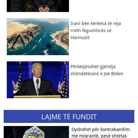
​Irani bën kërkesa të reja
rreth Ngushticës së
Hormuzit
Përkeqësohet gjendja
shëndetësore e Joe Biden
LAJME TË FUNDIT
Dyshohet për kontrabandim
me migrantë, pesë shtetas