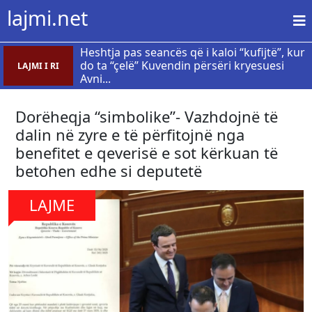
lajmi.net
Heshtja pas seancës që i kaloi “kufijtë”, kur
do ta “çelë” Kuvendin përsëri kryesuesi
LAJMI I RI
Avni...
Dorëheqja “simbolike”- Vazhdojnë të
dalin në zyre e të përfitojnë nga
benefitet e qeverisë e sot kërkuan të
betohen edhe si deputetë
LAJME