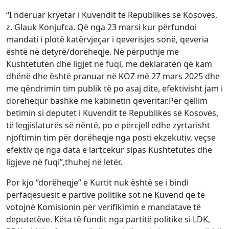
“I nderuar kryetar i Kuvendit të Republikës së Kosovës,
z. Glauk Konjufca. Që nga 23 marsi kur përfundoi
mandati i plotë katërvjeçar i qeverisjes sonë, qeveria
është në detyrë/dorëheqje. Në përputhje me
Kushtetutën dhe ligjet në fuqi, me deklaratën që kam
dhënë dhe është pranuar në KOZ më 27 mars 2025 dhe
me qëndrimin tim publik të po asaj dite, efektivisht jam i
dorëhequr bashkë me kabinetin qeveritar.Për qëllim
betimin si deputet i Kuvendit të Republikës së Kosovës,
të legjislaturës së nëntë, po e përcjell edhe zyrtarisht
njoftimin tim për dorëheqje nga posti ekzekutiv, veçse
efektiv që nga data e lartcekur sipas Kushtetutës dhe
ligjeve në fuqi”,thuhej në letër.
Por kjo “dorëheqje” e Kurtit nuk është se i bindi
përfaqësuesit e partive politike sot në Kuvend që të
votojnë Komisionin për verifikimin e mandatave të
deputetëve. Këta të fundit nga partitë politike si LDK,