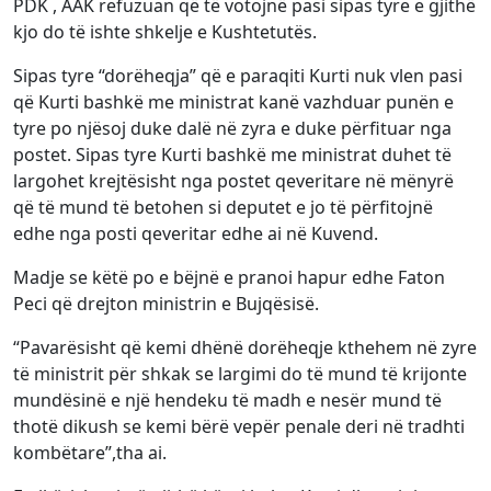
PDK , AAK refuzuan që të votojnë pasi sipas tyre e gjithë
kjo do të ishte shkelje e Kushtetutës.
Sipas tyre “dorëheqja” që e paraqiti Kurti nuk vlen pasi
që Kurti bashkë me ministrat kanë vazhduar punën e
tyre po njësoj duke dalë në zyra e duke përfituar nga
postet. Sipas tyre Kurti bashkë me ministrat duhet të
largohet krejtësisht nga postet qeveritare në mënyrë
që të mund të betohen si deputet e jo të përfitojnë
edhe nga posti qeveritar edhe ai në Kuvend.
Madje se këtë po e bëjnë e pranoi hapur edhe Faton
Peci që drejton ministrin e Bujqësisë.
“Pavarësisht që kemi dhënë dorëheqje kthehem në zyre
të ministrit për shkak se largimi do të mund të krijonte
mundësinë e një hendeku të madh e nesër mund të
thotë dikush se kemi bërë vepër penale deri në tradhti
kombëtare”,tha ai.