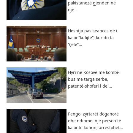
pakistanezë gjenden në
një...
Heshtja pas seancës që i
kaloi “kufijtë”, kur do ta
“çelë”...
Hyri në Kosovë me kombi-
bus me targa serbe,
patentë-shoferi i del...
Pengoi zyrtarët doganorë
dhe ndihmoi një person të
kalonte kufirin, arrestohet...