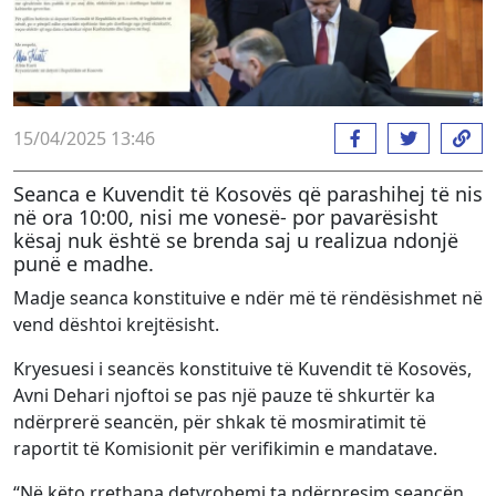
15/04/2025 13:46
Seanca e Kuvendit të Kosovës që parashihej të nis
në ora 10:00, nisi me vonesë- por pavarësisht
kësaj nuk është se brenda saj u realizua ndonjë
punë e madhe.
Madje seanca konstituive e ndër më të rëndësishmet në
vend dështoi krejtësisht.
Kryesuesi i seancës konstituive të Kuvendit të Kosovës,
Avni Dehari njoftoi se pas një pauze të shkurtër ka
ndërprerë seancën, për shkak të mosmiratimit të
raportit të Komisionit për verifikimin e mandatave.
“Në këto rrethana detyrohemi ta ndërpresim seancën