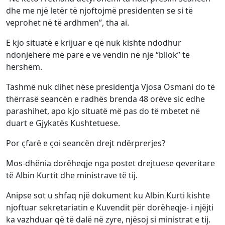
dhe me një letër të njoftojmë presidenten se si të
veprohet në të ardhmen”, tha ai.
E kjo situatë e krijuar e që nuk kishte ndodhur
ndonjëherë më parë e vë vendin në një “bllok” të
hershëm.
Tashmë nuk dihet nëse presidentja Vjosa Osmani do të
thërrasë seancën e radhës brenda 48 orëve sic edhe
parashihet, apo kjo situatë më pas do të mbetet në
duart e Gjykatës Kushtetuese.
Por çfarë e çoi seancën drejt ndërprerjes?
Mos-dhënia dorëheqje nga postet drejtuese qeveritare
të Albin Kurtit dhe ministrave të tij.
Anipse sot u shfaq një dokument ku Albin Kurti kishte
njoftuar sekretariatin e Kuvendit për dorëheqje- i njëjti
ka vazhduar që të dalë në zyre, njësoj si ministrat e tij.