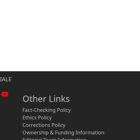
IALE
Other Links
Fact-Checking Policy
Ethics Policy
Corrections Policy
Ownership & Funding Information
Editorial Team Information