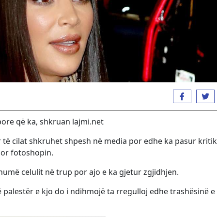
pore që ka, shkruan lajmi.net
ër të cilat shkruhet shpesh në media por edhe ka pasur kriti
dor fotoshopin.
umë celulit në trup por ajo e ka gjetur zgjidhjen.
alestër e kjo do i ndihmojë ta rregulloj edhe trashësinë e