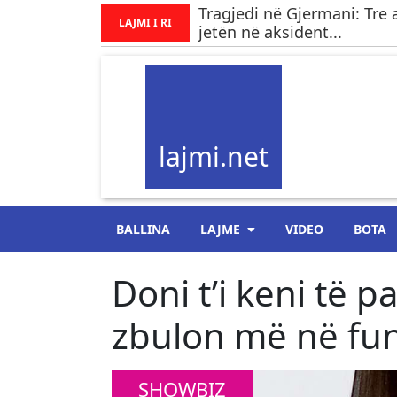
Tragjedi në Gjermani: Tre 
LAJMI I RI
jetën në aksident...
lajmi.net
BALLINA
LAJME
VIDEO
BOTA
Doni t’i keni të p
zbulon më në fun
SHOWBIZ