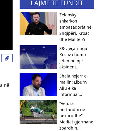
LAJME TË FUNDIT
Zelensky
shkarkon
ambasadorët në
Shqipëri, Kroaci
dhe Mal të Zi
38-vjeçari nga
Kosova humb
jetën në një
aksident...
Shala nxjerr e-
mailin: Liburn
ka në
Aliu e ka
informuar...
“Vetura
përfundoi në
hekurudhë” –
Mediat gjermane
zbardhin...