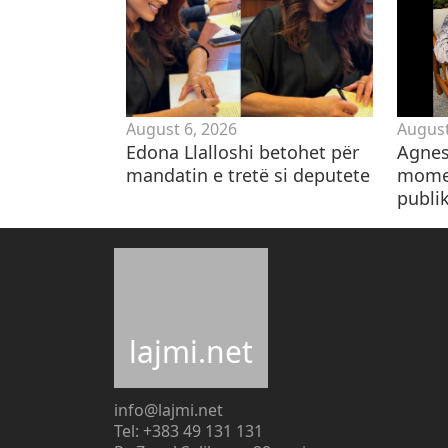
August 6, 2026
August
Edona Llalloshi betohet për
Agnes
mandatin e tretë si deputete
momen
publik
lajmi.net
info@lajmi.net
Tel: +383 49 131 131