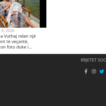
 6, 2026
a Vuthaj ndan një
t të veçantë,
on foto duke i...
RRJETET SOC