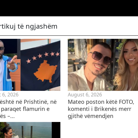
rtikuj të ngjashëm
 6, 2026
August 6, 2026
është në Prishtinë, në
Mateo poston këtë FOTO,
 paraqet flamurin e
komenti i Brikenës merr
s –...
gjithë vëmendjen