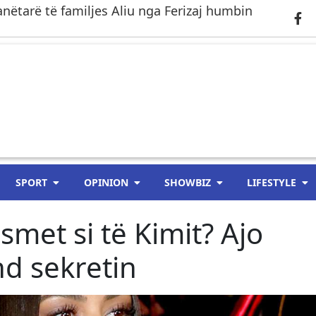
anëtarë të familjes Aliu nga Ferizaj humbin
SPORT
OPINION
SHOWBIZ
LIFESTYLE
asmet si të Kimit? Ajo
d sekretin