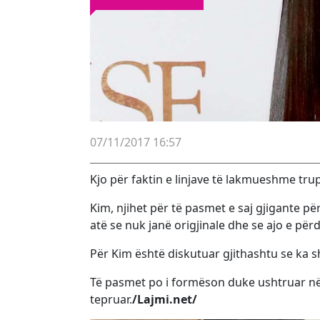
07/11/2017 16:57
Kjo për faktin e linjave të lakmueshme tru
Kim, njihet për të pasmet e saj gjigante p
atë se nuk janë origjinale dhe se ajo e për
Për Kim është diskutuar gjithashtu se ka sh
Të pasmet po i formëson duke ushtruar në p
tepruar.
/Lajmi.net/