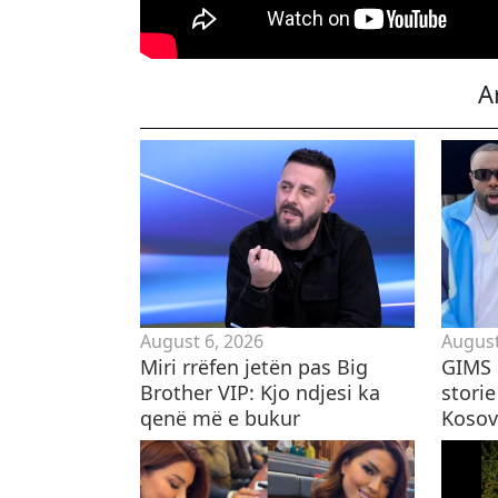
A
August 6, 2026
August
Miri rrëfen jetën pas Big
GIMS 
Brother VIP: Kjo ndjesi ka
storie
qenë më e bukur
Kosovë