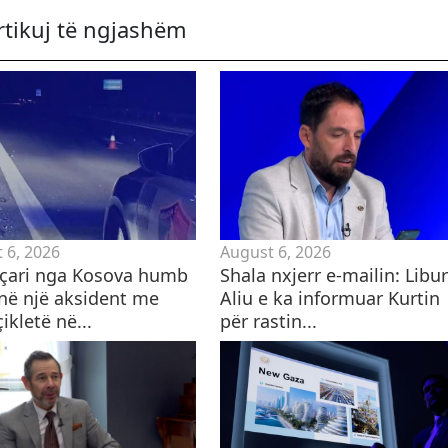
rtikuj të ngjashëm
 6, 2026
August 6, 2026
eçari nga Kosova humb
Shala nxjerr e-mailin: Libu
 në një aksident me
Aliu e ka informuar Kurtin
kletë në...
për rastin...