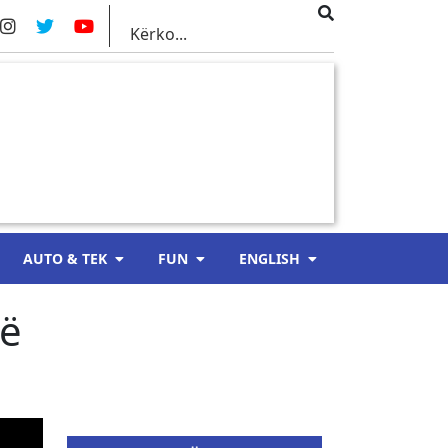
AUTO & TEK
FUN
ENGLISH
të