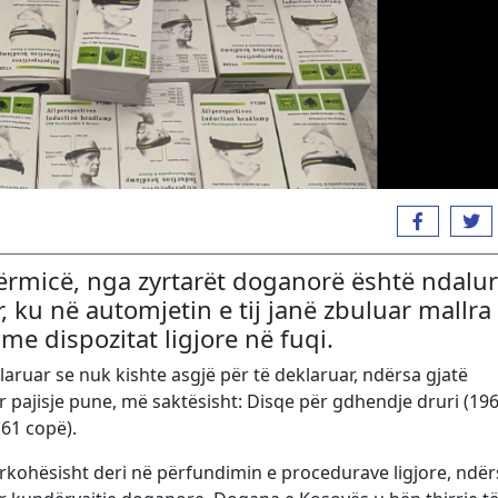
Vërmicë, nga zyrtarët doganorë është ndalur
, ku në automjetin e tij janë zbuluar mallra 
e dispozitat ligjore në fuqi.
aruar se nuk kishte asgjë për të deklaruar, ndërsa gjatë
tur pajisje pune, më saktësisht: Disqe për gdhendje druri (19
61 copë).
rkohësisht deri në përfundimin e procedurave ligjore, ndër