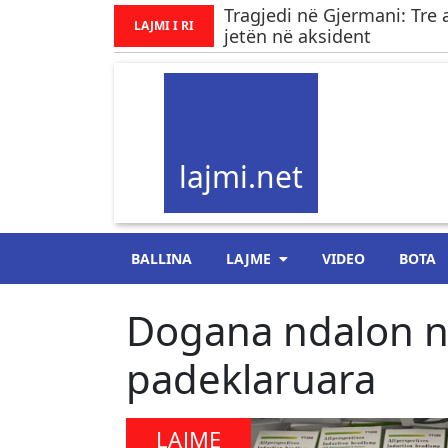
Tragjedi në Gjermani: Tre 
LAJMI I RI
jetën në aksident
lajmi.net
BALLINA
LAJME
VIDEO
BOTA
Dogana ndalon në
padeklaruara
LAJME