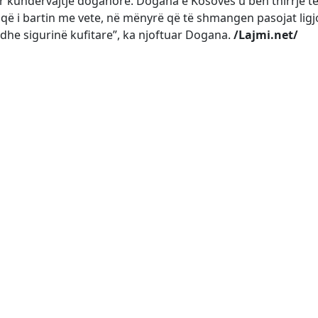
ër kundërvajtje doganore. Dogana e Kosovës u bën thirrje t
 që i bartin me vete, në mënyrë që të shmangen pasojat ligj
 dhe sigurinë kufitare”, ka njoftuar Dogana.
/Lajmi.net/