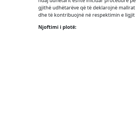
ndaj udhëtarit është iniciuar procedurë p
gjithë udhëtarëve që të deklarojnë mallrat
dhe të kontribuojnë në respektimin e ligjit
Njoftimi i plotë: