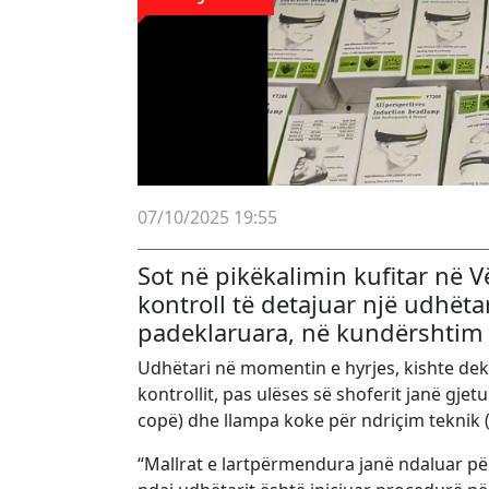
07/10/2025 19:55
Sot në pikëkalimin kufitar në 
kontroll të detajuar një udhëtar
padeklaruara, në kundërshtim m
Udhëtari në momentin e hyrjes, kishte dekl
kontrollit, pas ulëses së shoferit janë gje
copë) dhe llampa koke për ndriçim teknik (
“Mallrat e lartpërmendura janë ndaluar pë