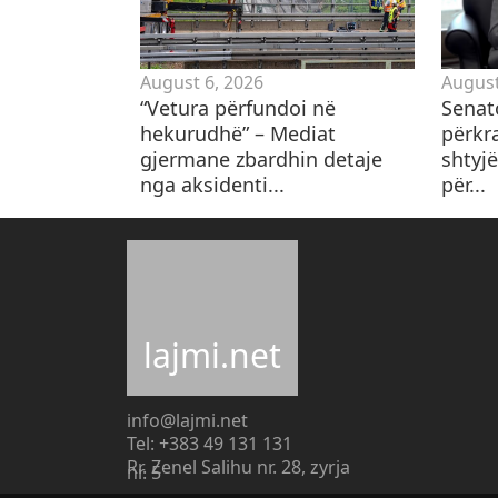
August 6, 2026
August
“Vetura përfundoi në
Senat
hekurudhë” – Mediat
përkr
gjermane zbardhin detaje
shtyjë
nga aksidenti...
për...
lajmi.net
info@lajmi.net
Tel: +383 49 131 131
Rr. Zenel Salihu nr. 28, zyrja
nr. 5