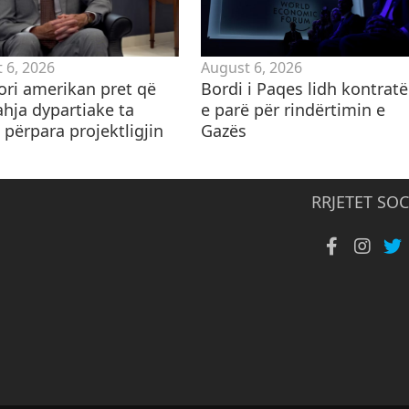
 6, 2026
August 6, 2026
ori amerikan pret që
Bordi i Paqes lidh kontrat
ahja dypartiake ta
e parë për rindërtimin e
 përpara projektligjin
Gazës
RRJETET SOC