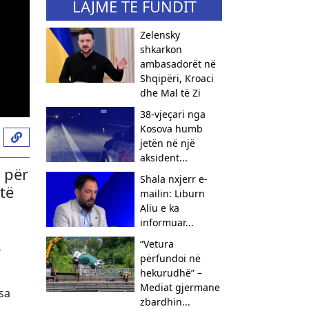
LAJME TË FUNDIT
Zelensky
shkarkon
ambasadorët në
Shqipëri, Kroaci
dhe Mal të Zi
38-vjeçari nga
Kosova humb
jetën në një
aksident...
 për
Shala nxjerr e-
të
mailin: Liburn
Aliu e ka
informuar...
“Vetura
6
përfundoi në
hekurudhë” –
Mediat gjermane
sa
zbardhin...