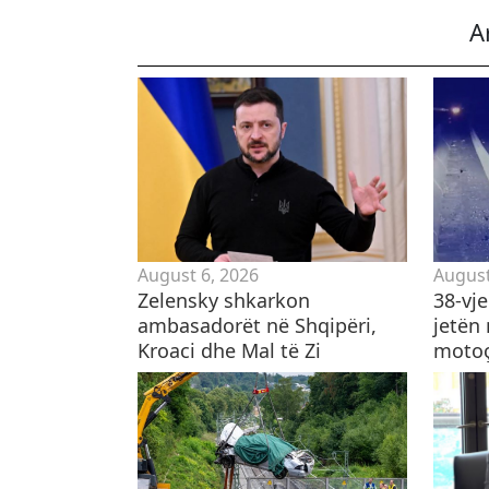
A
August 6, 2026
August
Zelensky shkarkon
38-vj
ambasadorët në Shqipëri,
jetën
Kroaci dhe Mal të Zi
motoçi