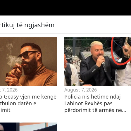
rtikuj të ngjashëm
 7, 2026
August 7, 2026
o Geasy vjen me këngë
Policia nis hetime ndaj
 zbulon datën e
Labinot Rexhës pas
kimit
përdorimit të armës në...