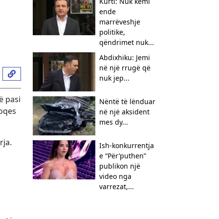
Kurti: Nuk kemi
ende
marrëveshje
politike,
qëndrimet nuk...
Abdixhiku: Jemi
në një rrugë që
nuk jep...
ë pasi
Nëntë të lënduar
hoqes
në një aksident
mes dy...
rja.
Ish-konkurrentja
e “Për’puthen”
publikon një
video nga
varrezat,...