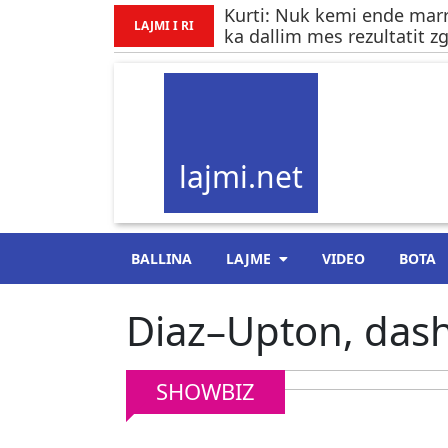
Kurti: Nuk kemi ende marr
LAJMI I RI
ka dallim mes rezultatit z
lajmi.net
BALLINA
LAJME
VIDEO
BOTA
Diaz–Upton, dash
SHOWBIZ