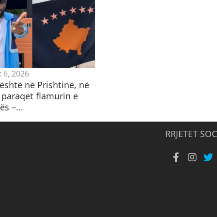
 6, 2026
është në Prishtinë, në
 paraqet flamurin e
s –...
RRJETET SOC