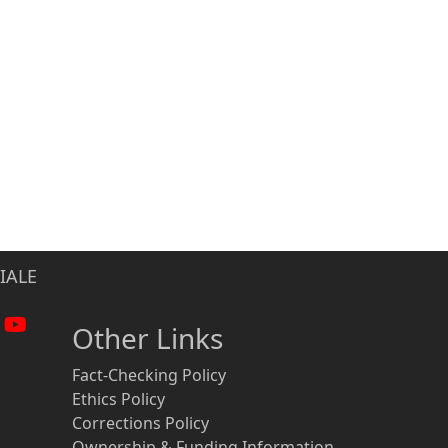
IALE
Other Links
Fact-Checking Policy
Ethics Policy
Corrections Policy
Ownership & Funding Information