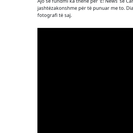
Ajo së fundmi ka thënë për ‘E! News’ se 
jashtëzakonshme për të punuar me to. Diaz
fotografi të saj.