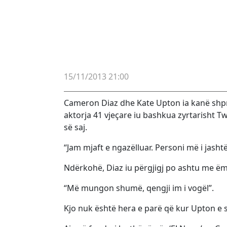
15/11/2013 21:00
Cameron Diaz dhe Kate Upton ia kanë shpreh
aktorja 41 vjeçare iu bashkua zyrtarisht T
së saj.
“Jam mjaft e ngazëlluar. Personi më i jash
Ndërkohë, Diaz iu përgjigj po ashtu me ëm
“Më mungon shumë, qengji im i vogël”.
Kjo nuk është hera e parë që kur Upton e 