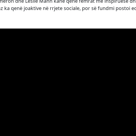
Cameron dhe Leslie Mann kanë qenë femrat më inspiruese dh
 ka qenë joaktive në rrjete sociale, por së fundmi postoi e