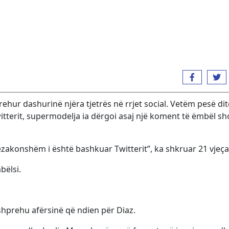
ur dashurinë njëra tjetrës në rrjet social. Vetëm pesë dit
witterit, supermodelja ia dërgoi asaj një koment të ëmbël s
tëzakonshëm i është bashkuar Twitterit”, ka shkruar 21 vjeça
bëlsi.
shprehu afërsinë që ndien për Diaz.