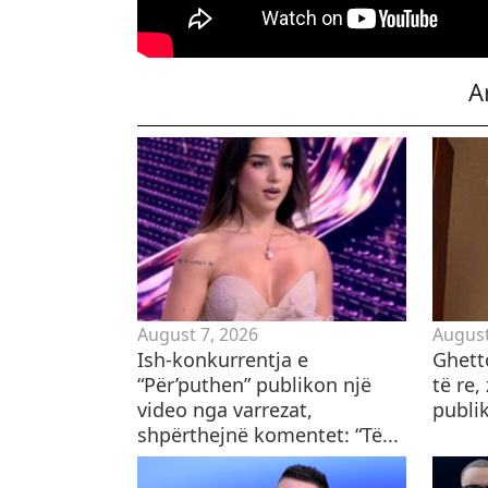
A
August 7, 2026
August
Ish-konkurrentja e
Ghett
“Për’puthen” publikon një
të re,
video nga varrezat,
publi
shpërthejnë komentet: “Të...