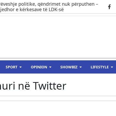
ëveshje politike, qëndrimet nuk përputhen –
gjedhor e kërkesave të LDK-së
SPORT
OPINION
SHOWBIZ
LIFESTYLE
uri në Twitter