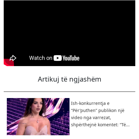
Artikuj të ngjashëm
Ish-konkurrentja e
“Për’puthen” publikon një
video nga varrezat,
shpërthejnë komentet: “Të...