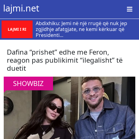
lajmi.net
Abdixhiku: Jemi në një rrugë që nuk jep
zgjidhje afatgjate, ne kemi kërkuar që
LAJMI I RI
Presidenti...
Dafina “prishet” edhe me Feron,
reagon pas publikimit “ilegalisht” të
duetit
SHOWBIZ