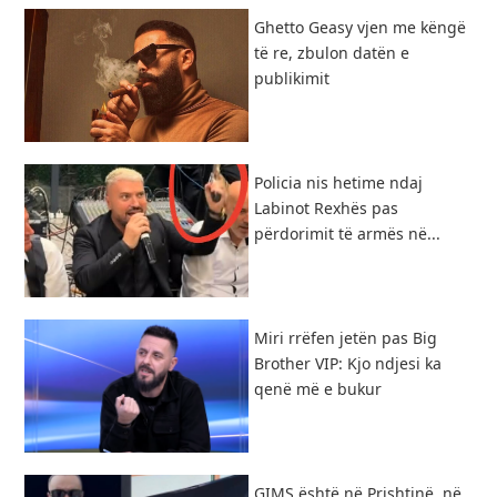
Ghetto Geasy vjen me këngë
të re, zbulon datën e
publikimit
Policia nis hetime ndaj
Labinot Rexhës pas
përdorimit të armës në...
Miri rrëfen jetën pas Big
Brother VIP: Kjo ndjesi ka
qenë më e bukur
GIMS është në Prishtinë, në