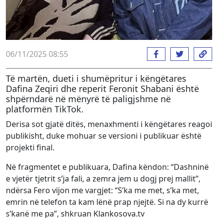
06/11/2025 08:55
Të martën, dueti i shumëpritur i këngëtares
Dafina Zeqiri dhe reperit Feronit Shabani është
shpërndarë në mënyrë të paligjshme në
platformën TikTok.
Derisa sot gjatë ditës, menaxhmenti i këngëtares reagoi
publikisht, duke mohuar se versioni i publikuar është
projekti final.
Në fragmentet e publikuara, Dafina këndon: “Dashninë
e vjetër tjetrit s’ja fali, a zemra jem u dogj prej mallit”,
ndërsa Fero vijon me vargjet: “S’ka me met, s’ka met,
emrin në telefon ta kam lënë prap njejtë. Si na dy kurrë
s’kanë me pa”, shkruan Klankosova.tv