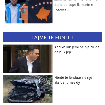
storie paraqet flamurin e
Kosovës –...
LAJME TË FUNDIT
Abdixhiku: Jemi në një rrugë
që nuk jep...
Nëntë të lënduar në një
aksident mes dy...