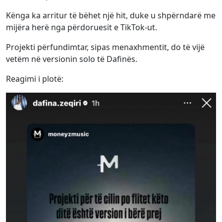
Kënga ka arritur të bëhet një hit, duke u shpërndarë me
mijëra herë nga përdoruesit e TikTok-ut.
Projekti përfundimtar, sipas menaxhmentit, do të vijë
vetëm në versionin solo të Dafinës.
Reagimi i plotë: