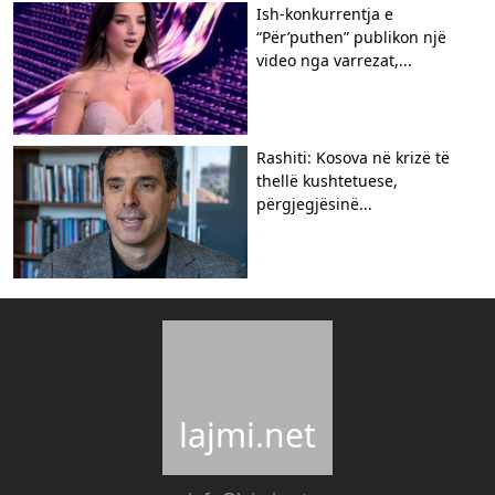
Ish-konkurrentja e
“Për’puthen” publikon një
video nga varrezat,...
Rashiti: Kosova në krizë të
thellë kushtetuese,
përgjegjësinë...
lajmi.net