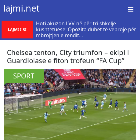
lajmi.net
Hoti akuzon LVV-në për tri shkelje
kushtetuese: Opozita duhet të veprojë për
LAJMI I RI
mbrojtjen e rendit...
Chelsea tenton, City triumfon – ekipi i
Guardiolase e fiton trofeun “FA Cup”
SPORT