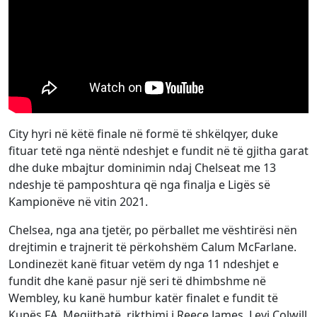
City hyri në këtë finale në formë të shkëlqyer, duke
fituar tetë nga nëntë ndeshjet e fundit në të gjitha garat
dhe duke mbajtur dominimin ndaj Chelseat me 13
ndeshje të pamposhtura që nga finalja e Ligës së
Kampionëve në vitin 2021.
Chelsea, nga ana tjetër, po përballet me vështirësi nën
drejtimin e trajnerit të përkohshëm Calum McFarlane.
Londinezët kanë fituar vetëm dy nga 11 ndeshjet e
fundit dhe kanë pasur një seri të dhimbshme në
Wembley, ku kanë humbur katër finalet e fundit të
Kupës FA. Megjithatë, rikthimi i Reece James, Levi Colwill