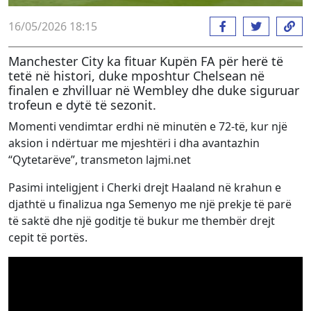
16/05/2026 18:15
Manchester City ka fituar Kupën FA për herë të
tetë në histori, duke mposhtur Chelsean në
finalen e zhvilluar në Wembley dhe duke siguruar
trofeun e dytë të sezonit.
Momenti vendimtar erdhi në minutën e 72-të, kur një
aksion i ndërtuar me mjeshtëri i dha avantazhin
“Qytetarëve”, transmeton lajmi.net
Pasimi inteligjent i Cherki drejt Haaland në krahun e
djathtë u finalizua nga Semenyo me një prekje të parë
të saktë dhe një goditje të bukur me thembër drejt
cepit të portës.