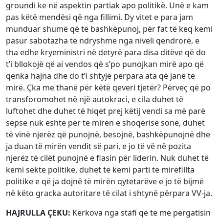
groundi ke në aspektin partiak apo politikë. Unë e kam
pas këtë mendësi që nga fillimi. Dy vitet e para jam
munduar shumë që të bashkëpunoj, për fat të keq kemi
pasur sabotazha të ndryshme nga niveli qendrorë, e
tha edhe kryeministri në detyrë para disa ditëve që do
t’i bllokojë që ai vendos që s’po punojkan mirë apo që
qenka hajna dhe do t’i shtyjë përpara ata që janë të
mirë. Çka me thanë për këtë qeveri tjetër? Përveç që po
transforomohet në një autokraci, e cila duhet të
luftohet dhe duhet të hiqet prej këtij vendi sa më parë
sepse nuk është për të mirën e shoqërisë sonë, duhet
të vinë njerëz që punojnë, besojnë, bashkëpunojnë dhe
ja duan të mirën vendit së pari, e jo të vë në pozita
njerëz të cilët punojnë e flasin për liderin. Nuk duhet të
kemi sekte politike, duhet të kemi parti të mirëfillta
politike e që ja dojnë të mirën qytetarëve e jo të bijmë
në këto gracka autoritare të cilat i shtynë përpara VV-ja.
HAJRULLA ÇEKU:
Kërkova nga stafi që të më përgatisin