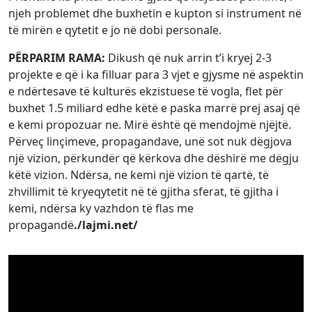
njeh problemet dhe buxhetin e kupton si instrument në
të mirën e qytetit e jo në dobi personale.
PËRPARIM RAMA:
Dikush që nuk arrin t’i kryej 2-3
projekte e që i ka filluar para 3 vjet e gjysme në aspektin
e ndërtesave të kulturës ekzistuese të vogla, flet për
buxhet 1.5 miliard edhe këtë e paska marrë prej asaj që
e kemi propozuar ne. Mirë është që mendojmë njëjtë.
Përveç linçimeve, propagandave, unë sot nuk dëgjova
një vizion, përkundër që kërkova dhe dëshirë me dëgju
këtë vizion. Ndërsa, ne kemi një vizion të qartë, të
zhvillimit të kryeqytetit në të gjitha sferat, të gjitha i
kemi, ndërsa ky vazhdon të flas me
propagandë
./lajmi.net/