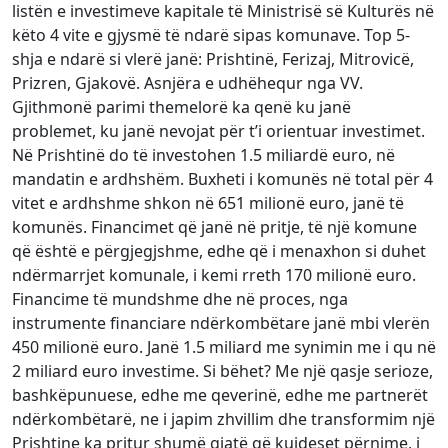
listën e investimeve kapitale të Ministrisë së Kulturës në
këto 4 vite e gjysmë të ndarë sipas komunave. Top 5-
shja e ndarë si vlerë janë: Prishtinë, Ferizaj, Mitrovicë,
Prizren, Gjakovë. Asnjëra e udhëhequr nga VV.
Gjithmonë parimi themelorë ka qenë ku janë
problemet, ku janë nevojat për t’i orientuar investimet.
Në Prishtinë do të investohen 1.5 miliardë euro, në
mandatin e ardhshëm. Buxheti i komunës në total për 4
vitet e ardhshme shkon në 651 milionë euro, janë të
komunës. Financimet që janë në pritje, të një komune
që është e përgjegjshme, edhe që i menaxhon si duhet
ndërmarrjet komunale, i kemi rreth 170 milionë euro.
Financime të mundshme dhe në proces, nga
instrumente financiare ndërkombëtare janë mbi vlerën
450 milionë euro. Janë 1.5 miliard me synimin me i qu në
2 miliard euro investime. Si bëhet? Me një qasje serioze,
bashkëpunuese, edhe me qeverinë, edhe me partnerët
ndërkombëtarë, ne i japim zhvillim dhe transformim një
Prishtine ka pritur shumë gjatë që kujdeset përnime, i