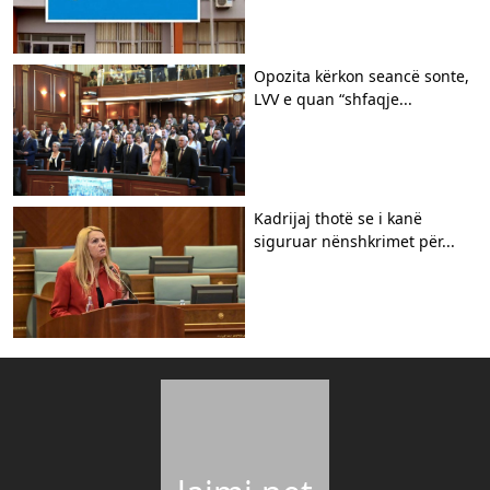
Opozita kërkon seancë sonte,
LVV e quan “shfaqje...
Kadrijaj thotë se i kanë
siguruar nënshkrimet për...