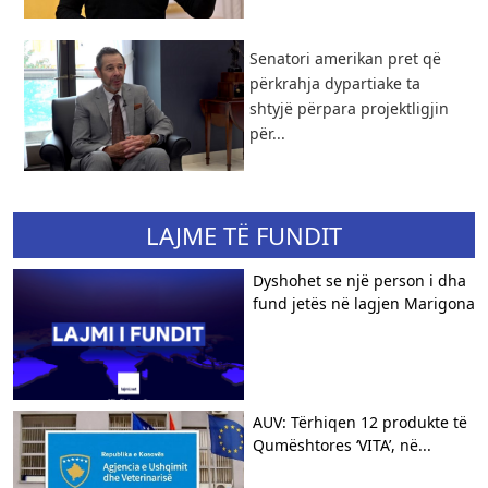
Senatori amerikan pret që
përkrahja dypartiake ta
shtyjë përpara projektligjin
për...
LAJME TË FUNDIT
Dyshohet se një person i dha
fund jetës në lagjen Marigona
AUV: Tërhiqen 12 produkte të
Qumështores ‘VITA’, në...