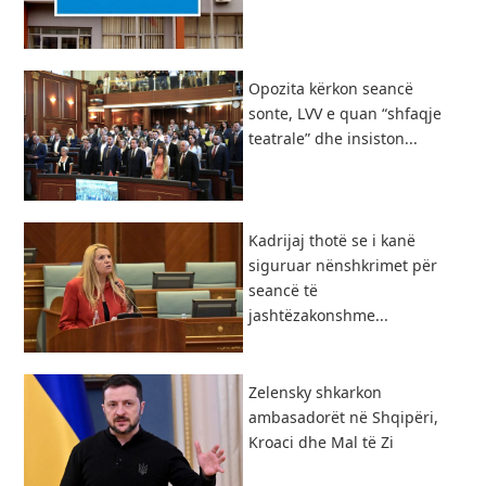
Opozita kërkon seancë
sonte, LVV e quan “shfaqje
teatrale” dhe insiston...
Kadrijaj thotë se i kanë
siguruar nënshkrimet për
seancë të
jashtëzakonshme...
Zelensky shkarkon
ambasadorët në Shqipëri,
Kroaci dhe Mal të Zi