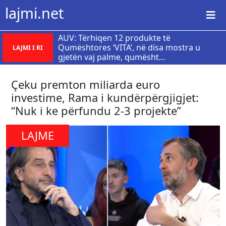
lajmi.net
AUV: Tërhiqen 12 produkte të
Qumështores ‘VITA’, në disa mostra u
LAJMI I RI
gjetën vaj palme, qumësht...
Çeku premton miliarda euro
investime, Rama i kundërpërgjigjet:
“Nuk i ke përfundu 2-3 projekte”
LAJME