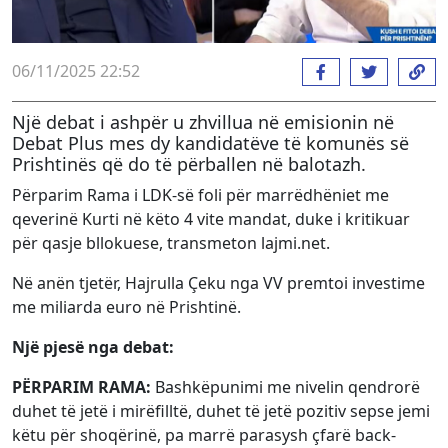
06/11/2025 22:52
Një debat i ashpër u zhvillua në emisionin në
Debat Plus mes dy kandidatëve të komunës së
Prishtinës që do të përballen në balotazh.
Përparim Rama i LDK-së foli për marrëdhëniet me
qeverinë Kurti në këto 4 vite mandat, duke i kritikuar
për qasje bllokuese, transmeton lajmi.net.
Në anën tjetër, Hajrulla Çeku nga VV premtoi investime
me miliarda euro në Prishtinë.
Një pjesë nga debat:
PËRPARIM RAMA:
Bashkëpunimi me nivelin qendrorë
duhet të jetë i mirëfilltë, duhet të jetë pozitiv sepse jemi
këtu për shoqërinë, pa marrë parasysh çfarë back-