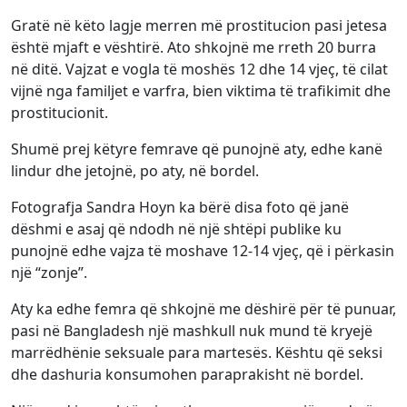
Gratë në këto lagje merren më prostitucion pasi jetesa
është mjaft e vështirë. Ato shkojnë me rreth 20 burra
në ditë. Vajzat e vogla të moshës 12 dhe 14 vjeç, të cilat
vijnë nga familjet e varfra, bien viktima të trafikimit dhe
prostitucionit.
Shumë prej këtyre femrave që punojnë aty, edhe kanë
lindur dhe jetojnë, po aty, në bordel.
Fotografja Sandra Hoyn ka bërë disa foto që janë
dëshmi e asaj që ndodh në një shtëpi publike ku
punojnë edhe vajza të moshave 12-14 vjeç, që i përkasin
një “zonje”.
Aty ka edhe femra që shkojnë me dëshirë për të punuar,
pasi në Bangladesh një mashkull nuk mund të kryejë
marrëdhënie seksuale para martesës. Kështu që seksi
dhe dashuria konsumohen paraprakisht në bordel.