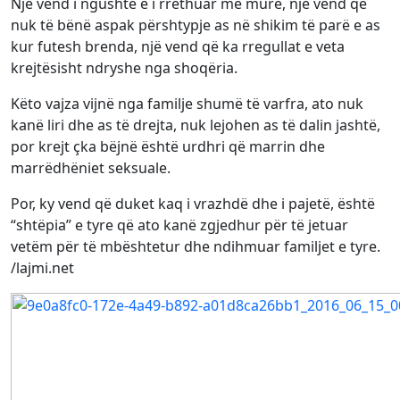
Një vend i ngushtë e i rrethuar me mure, një vend që
nuk të bënë aspak përshtypje as në shikim të parë e as
kur futesh brenda, një vend që ka rregullat e veta
krejtësisht ndryshe nga shoqëria.
Këto vajza vijnë nga familje shumë të varfra, ato nuk
kanë liri dhe as të drejta, nuk lejohen as të dalin jashtë,
por krejt çka bëjnë është urdhri që marrin dhe
marrëdhëniet seksuale.
Por, ky vend që duket kaq i vrazhdë dhe i pajetë, është
“shtëpia” e tyre që ato kanë zgjedhur për të jetuar
vetëm për të mbështetur dhe ndihmuar familjet e tyre.
/lajmi.net