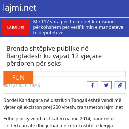
lajmi.net
Me 117 vota për, formohet komisioni i
përkohshëm për verifikimin e mandateve
LAJMI I RI
të deputetëve...
Brenda shtëpive publike në
Bangladesh ku vajzat 12 vjeçare
përdoren për seks
FUN
08/12/2016 19:49
Bordel Kandapara në distriktin Tangail është vendi më i
vjetër që ekziston prej 200 vitesh, transmeton lajmi.net
Edhe pse ky vend u shkatërrua më 2014, banorët e
rindërtuan atë dhe jetuan në këto kushte të këqija.