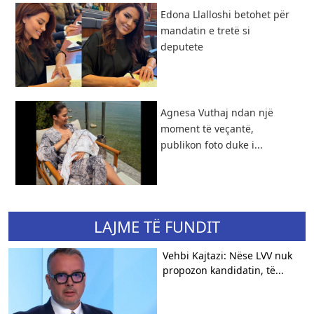
Edona Llalloshi betohet për
mandatin e tretë si
deputete
Agnesa Vuthaj ndan një
moment të veçantë,
publikon foto duke i...
LAJME TË FUNDIT
Vehbi Kajtazi: Nëse LVV nuk
propozon kandidatin, të...