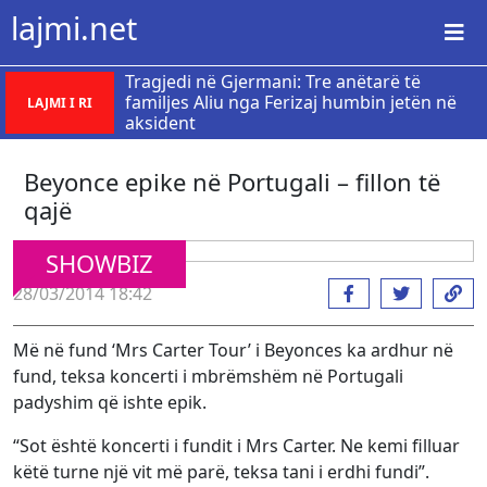
lajmi.net
Tragjedi në Gjermani: Tre anëtarë të
familjes Aliu nga Ferizaj humbin jetën në
LAJMI I RI
aksident
Beyonce epike në Portugali – fillon të
qajë
SHOWBIZ
28/03/2014 18:42
Më në fund ‘Mrs Carter Tour’ i Beyonces ka ardhur në
fund, teksa koncerti i mbrëmshëm në Portugali
padyshim që ishte epik.
“Sot është koncerti i fundit i Mrs Carter. Ne kemi filluar
këtë turne një vit më parë, teksa tani i erdhi fundi”.