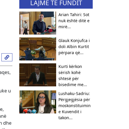
LAJME TË FUNDIT
Arian Tahiri: Sot
nuk është ditë e
mirë...
Glauk Konjufca i
doli Albin Kurtit
përpara që...
Kurti kërkon
aqes,
sërish kohë
shtesë për
bisedime me...
duke u
Lushaku-Sadriu:
Përgjegjësia për
moskonstituimin
e,
e Kuvendit i
anë
takon...
in dhe