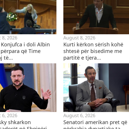
 8, 2026
August 8, 2026
Konjufca i doli Albin
Kurti kërkon sërish kohë
t përpara që Time
shtesë për bisedime me
j të...
partitë e tjera...
 6, 2026
August 6, 2026
sky shkarkon
Senatori amerikan pret që
adorët në Shqipëri,
përkrahja dypartiake ta