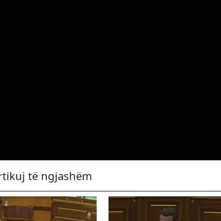
rtikuj të ngjashëm