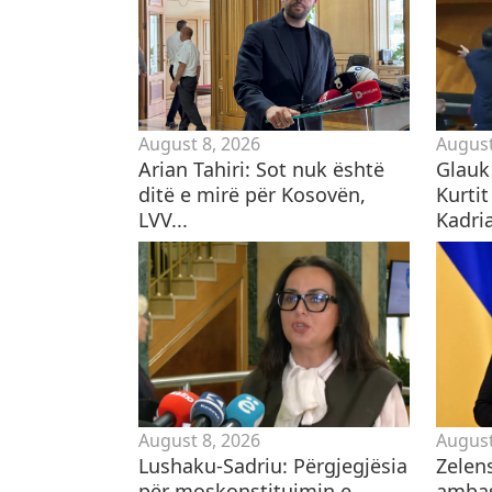
August 8, 2026
August
Arian Tahiri: Sot nuk është
Glauk 
ditë e mirë për Kosovën,
Kurti
LVV...
Kadria
August 8, 2026
August
Lushaku-Sadriu: Përgjegjësia
Zelen
për moskonstituimin e
ambas