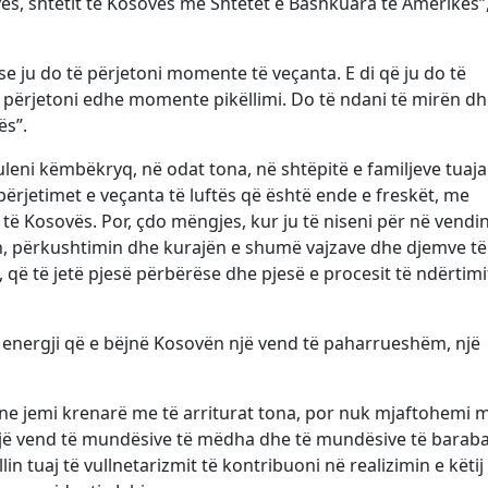
ës, shtetit të Kosovës me Shtetet e Bashkuara të Amerikës”
se ju do të përjetoni momente të veçanta. E di që ju do të
përjetoni edhe momente pikëllimi. Do të ndani të mirën dh
ës”.
uleni këmbëkryq, në odat tona, në shtëpitë e familjeve tuaja
përjetimet e veçanta të luftës që është ende e freskët, me
ë Kosovës. Por, çdo mëngjes, kur ju të niseni për në vendin
tin, përkushtimin dhe kurajën e shumë vajzave dhe djemve të
, që të jetë pjesë përbërëse dhe pjesë e procesit të ndërtimi
 energji që e bëjnë Kosovën një vend të paharrueshëm, një
 ne jemi krenarë me të arriturat tona, por nuk mjaftohemi m
ë vend të mundësive të mëdha dhe të mundësive të baraba
n tuaj të vullnetarizmit të kontribuoni në realizimin e këtij