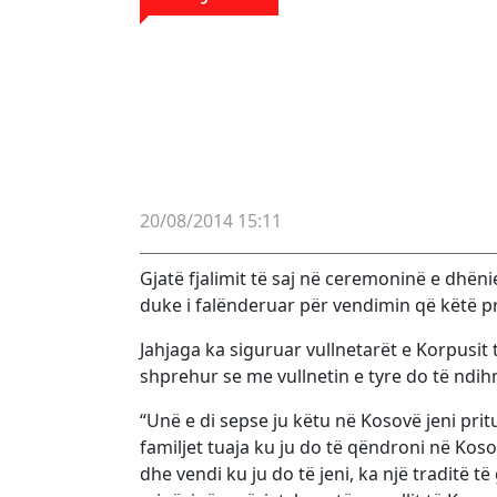
20/08/2014 15:11
Gjatë fjalimit të saj në ceremoninë e dhëni
duke i falënderuar për vendimin që këtë p
Jahjaga ka siguruar vullnetarët e Korpusit
shprehur se me vullnetin e tyre do të ndi
“Unë e di sepse ju këtu në Kosovë jeni pr
familjet tuaja ku ju do të qëndroni në Koso
dhe vendi ku ju do të jeni, ka një traditë t