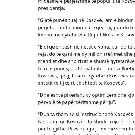
miqësinë e përjetshme të popullit të Kosov
presidentja.
“Gjatë punës tuaj në Kosovë, jam e bindur 
përjetoni edhe momente gëzimi, por do të 
keqen me qytetarët e Republikës së Kosov
“E di që shpesh në netët e vona, kur do të 
reja, do të qani me dy milion rrëfimet dhe 
mendjet dhe shpirtrat e shumë qytetarëve t
të ri të punës, do të mahniteni me vullne
Kosovës, që gjithsecili qytetar i Kosovës ka
shtetit të tij të ri, të shtetit të Kosovës”.
“Dhe është pikërisht ky optimizëm dhe kjo
përvojë të papërsëritshme për ju”.
“Dua ta them se si institucione të Kosovës
Ne duam që Kosovën ta shndërrojmë në nj
për të gjithë. Presim nga ju që me shembulli