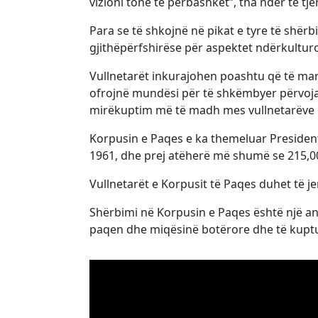
vizioni tonë të përbashkët”, tha ndër të tje
Para se të shkojnë në pikat e tyre të shërb
gjithëpërfshirëse për aspektet ndërkulturo
Vullnetarët inkurajohen poashtu që të marr
ofrojnë mundësi për të shkëmbyer përvojat
mirëkuptim më të madh mes vullnetarëve 
Korpusin e Paqes e ka themeluar President
1961, dhe prej atëherë më shumë se 215,0
Vullnetarët e Korpusit të Paqes duhet të j
Shërbimi në Korpusin e Paqes është një a
paqen dhe miqësinë botërore dhe të kuptu