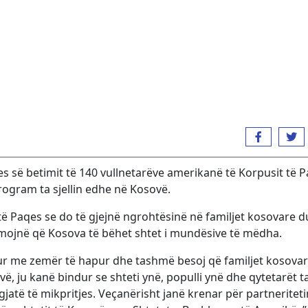
es së betimit të 140 vullnetarëve amerikanë të Korpusit të P
rogram ta sjellin edhe në Kosovë.
 të Paqes se do të gjejnë ngrohtësinë në familjet kosovare 
hmojnë që Kosova të bëhet shtet i mundësive të mëdha.
itur me zemër të hapur dhe tashmë besoj që familjet kosovar
vë, ju kanë bindur se shteti ynë, populli ynë dhe qytetarët t
ë gjatë të mikpritjes. Veçanërisht janë krenar për partneritet