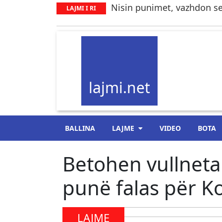
Nisin punimet, vazhdon se
LAJMI I RI
lajmi.net
BALLINA
LAJME
VIDEO
BOTA
Betohen vullneta
punë falas për K
LAJME