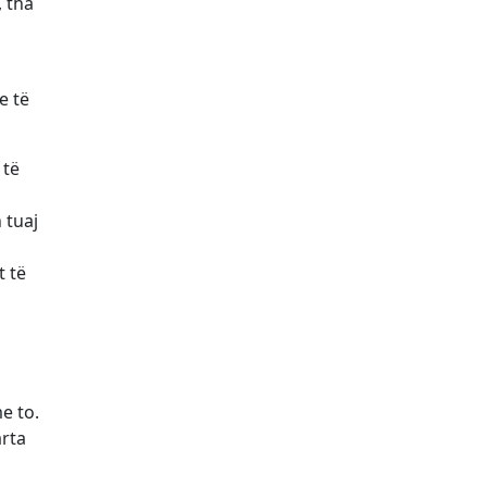
, tha
e të
 të
 tuaj
t të
e to.
rta