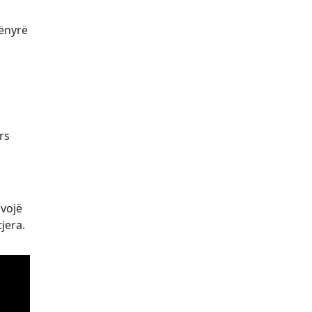
mënyrë
rs
ovojë
jera.