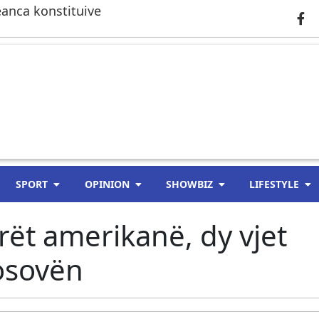
anca konstituive
SPORT
OPINION
SHOWBIZ
LIFESTYLE
rët amerikanë, dy vjet
osovën