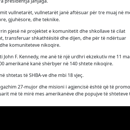
ra presidentja Jahjaga.
imit vullnetarët, vullnetarët janë aftësuar për tre muaj në 
re, gjuhësore, dhe teknike.
in pjesë në projektet e komunitetit dhe shkollave të cilat
, transferuar shkathtësitë dhe dijen, dhe për të ndërtuar
dhe komuniteteve nikoqire.
i John F. Kennedy, me anë të një urdhri ekzekutiv me 11 ma
00 amerikanë kanë shërbyer në 140 shtete nikoqire.
enë shtetas të SHBA-ve dhe mbi 18 vjeç.
ngazhim 27-mujor dhe misioni i agjencisë është që të prom
arit më të mirë mes amerikanëve dhe popujve të shteteve t