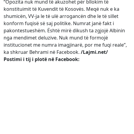
“Opozita nuk mund të akuzohet për bllokim të
konstituimit të Kuvendit të Kosovës. Meqë nuk e ka
shumicën, VV-ja le të ulë arrogancën dhe le të sillet
konform fuqisë së saj politike. Numrat janë fakt i
pakontestueshëm. Është mirë dikush ta zgjojë Albinin
nga mendimet deluzive. Nuk mund të formojë
institucionet me numra imagjinarë, por me fuqi reale”,
ka shkruar Behrami në Facebook.
/Lajmi.net/
Postimi i tij i plotë në Facebook: