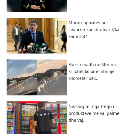
​Murati-opozitës për
seancën konstitutive: Çka
kanë sot?
Fluks i madh në Morinë,
krijohet kolonë mbi një
kilometër për...
Nis largimi nga tregu i
produkteve me vaj palme
dhe vaj...