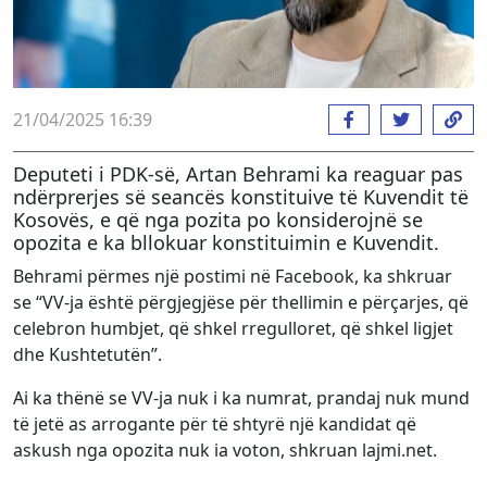
21/04/2025 16:39
Deputeti i PDK-së, Artan Behrami ka reaguar pas
ndërprerjes së seancës konstituive të Kuvendit të
Kosovës, e që nga pozita po konsiderojnë se
opozita e ka bllokuar konstituimin e Kuvendit.
Behrami përmes një postimi në Facebook, ka shkruar
se “VV-ja është përgjegjëse për thellimin e përçarjes, që
celebron humbjet, që shkel rregulloret, që shkel ligjet
dhe Kushtetutën”.
Ai ka thënë se VV-ja nuk i ka numrat, prandaj nuk mund
të jetë as arrogante për të shtyrë një kandidat që
askush nga opozita nuk ia voton, shkruan lajmi.net.