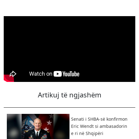
Artikuj të ngjashëm
Senati i SHBA-së konfirmon
Eric Wendt si ambasadorin
e ri në Shqipëri