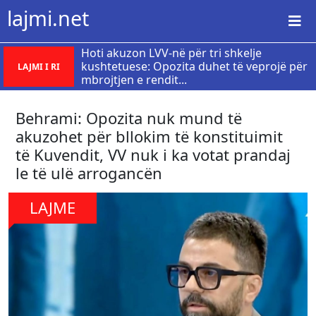
lajmi.net
Hoti akuzon LVV-në për tri shkelje
kushtetuese: Opozita duhet të veprojë për
LAJMI I RI
mbrojtjen e rendit...
Behrami: Opozita nuk mund të
akuzohet për bllokim të konstituimit
të Kuvendit, VV nuk i ka votat prandaj
le të ulë arrogancën
LAJME