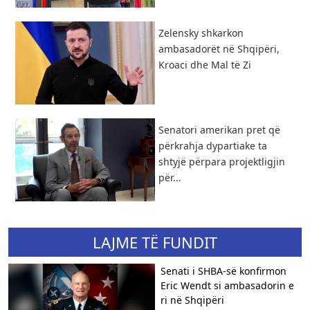
Zelensky shkarkon
ambasadorët në Shqipëri,
Kroaci dhe Mal të Zi
Senatori amerikan pret që
përkrahja dypartiake ta
shtyjë përpara projektligjin
për...
LAJME TË FUNDIT
Senati i SHBA-së konfirmon
Eric Wendt si ambasadorin e
ri në Shqipëri