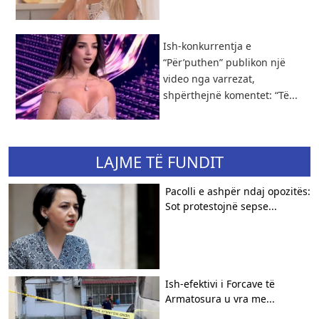
Ish-konkurrentja e
“Për’puthen” publikon një
video nga varrezat,
shpërthejnë komentet: “Të...
LAJME TË FUNDIT
Pacolli e ashpër ndaj opozitës:
Sot protestojnë sepse...
Ish-efektivi i Forcave të
Armatosura u vra me...