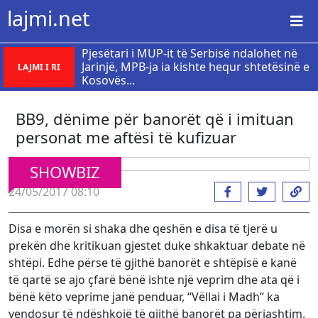
lajmi.net
Pjesëtari i MUP-it të Serbisë ndalohet në
Jarinjë, MPB-ja ia kishte hequr shtetësinë e
LAJMI I RI
Kosovës...
BB9, dënime për banorët që i imituan
personat me aftësi të kufizuar
SHOWBIZ
24/05/2017 08:10
Disa e morën si shaka dhe qeshën e disa të tjerë u
prekën dhe kritikuan gjestet duke shkaktuar debate në
shtëpi. Edhe përse të gjithë banorët e shtëpisë e kanë
të qartë se ajo çfarë bënë ishte një veprim dhe ata që i
bënë këto veprime janë penduar, “Vëllai i Madh” ka
vendosur të ndëshkojë të gjithë banorët pa përjashtim.