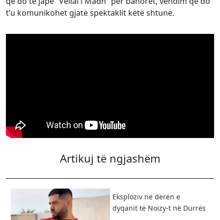
që do të japë “Vëllai i Madh” për banorët, vendim që do
t’u komunikohet gjatë spektaklit këtë shtunë.
Artikuj të ngjashëm
Eksploziv në derën e
dyqanit të Noizy-t në Durrës