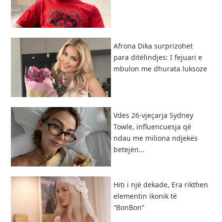
Afrona Dika surprizohet
para ditëlindjes: I fejuari e
mbulon me dhurata luksoze
Vdes 26-vjeçarja Sydney
Towle, influencuesja që
ndau me miliona ndjekës
betejën...
Hiti i një dekade, Era rikthen
elementin ikonik të
“BonBon”