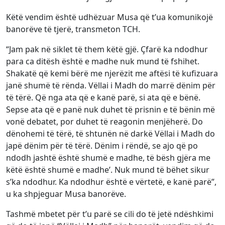
Këtë vendim është udhëzuar Musa që t’ua komunikojë
banorëve të tjerë, transmeton TCH.
“Jam pak në siklet të them këtë gjë. Çfarë ka ndodhur
para ca ditësh është e madhe nuk mund të fshihet.
Shakatë që kemi bërë me njerëzit me aftësi të kufizuara
janë shumë të rënda. Vëllai i Madh do marrë dënim për
të tërë. Që nga ata që e kanë parë, si ata që e bënë.
Sepse ata që e panë nuk duhet të prisnin e të bënin më
vonë debatet, por duhet të reagonin menjëherë. Do
dënohemi të tërë, të shtunën në darkë Vëllai i Madh do
japë dënim për të tërë. Dënim i rëndë, se ajo që po
ndodh jashtë është shumë e madhe, të bësh gjëra me
këtë është shumë e madhe’. Nuk mund të bëhet sikur
s’ka ndodhur. Ka ndodhur është e vërtetë, e kanë parë”,
u ka shpjeguar Musa banorëve.
Tashmë mbetet për t’u parë se cili do të jetë ndëshkimi