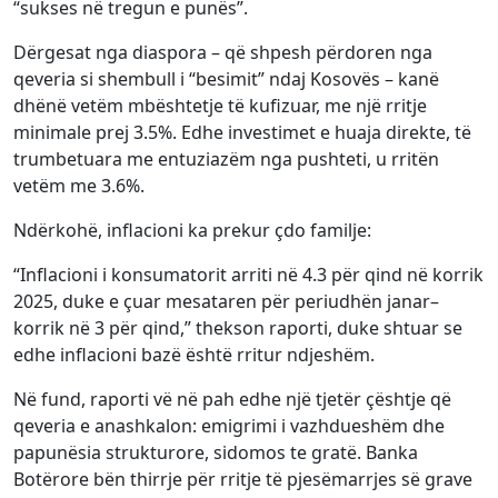
“sukses në tregun e punës”.
Dërgesat nga diaspora – që shpesh përdoren nga
qeveria si shembull i “besimit” ndaj Kosovës – kanë
dhënë vetëm mbështetje të kufizuar, me një rritje
minimale prej 3.5%. Edhe investimet e huaja direkte, të
trumbetuara me entuziazëm nga pushteti, u rritën
vetëm me 3.6%.
Ndërkohë, inflacioni ka prekur çdo familje:
“Inflacioni i konsumatorit arriti në 4.3 për qind në korrik
2025, duke e çuar mesataren për periudhën janar–
korrik në 3 për qind,” thekson raporti, duke shtuar se
edhe inflacioni bazë është rritur ndjeshëm.
Në fund, raporti vë në pah edhe një tjetër çështje që
qeveria e anashkalon: emigrimi i vazhdueshëm dhe
papunësia strukturore, sidomos te gratë. Banka
Botërore bën thirrje për rritje të pjesëmarrjes së grave