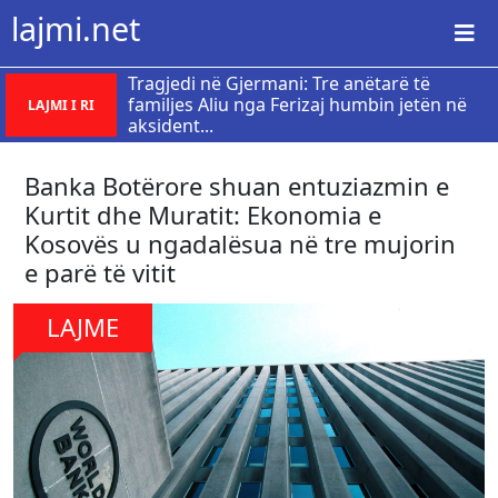
lajmi.net
Tragjedi në Gjermani: Tre anëtarë të
familjes Aliu nga Ferizaj humbin jetën në
LAJMI I RI
aksident...
Banka Botërore shuan entuziazmin e
Kurtit dhe Muratit: Ekonomia e
Kosovës u ngadalësua në tre mujorin
e parë të vitit
LAJME