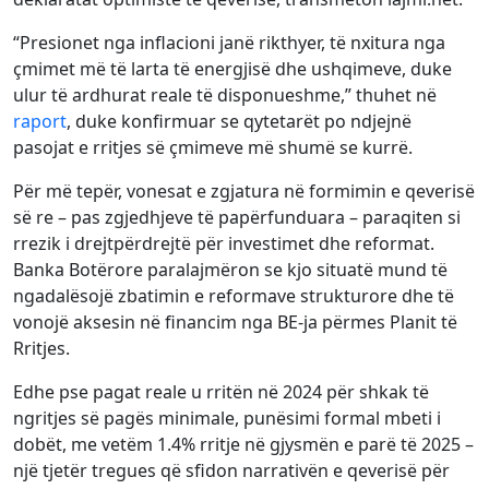
“Presionet nga inflacioni janë rikthyer, të nxitura nga
çmimet më të larta të energjisë dhe ushqimeve, duke
ulur të ardhurat reale të disponueshme,” thuhet në
raport
, duke konfirmuar se qytetarët po ndjejnë
pasojat e rritjes së çmimeve më shumë se kurrë.
Për më tepër, vonesat e zgjatura në formimin e qeverisë
së re – pas zgjedhjeve të papërfunduara – paraqiten si
rrezik i drejtpërdrejtë për investimet dhe reformat.
Banka Botërore paralajmëron se kjo situatë mund të
ngadalësojë zbatimin e reformave strukturore dhe të
vonojë aksesin në financim nga BE-ja përmes Planit të
Rritjes.
Edhe pse pagat reale u rritën në 2024 për shkak të
ngritjes së pagës minimale, punësimi formal mbeti i
dobët, me vetëm 1.4% rritje në gjysmën e parë të 2025 –
një tjetër tregues që sfidon narrativën e qeverisë për