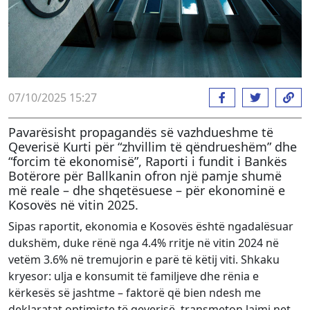
07/10/2025 15:27
Pavarësisht propagandës së vazhdueshme të
Qeverisë Kurti për “zhvillim të qëndrueshëm” dhe
“forcim të ekonomisë”, Raporti i fundit i Bankës
Botërore për Ballkanin ofron një pamje shumë
më reale – dhe shqetësuese – për ekonominë e
Kosovës në vitin 2025.
Sipas raportit, ekonomia e Kosovës është ngadalësuar
dukshëm, duke rënë nga 4.4% rritje në vitin 2024 në
vetëm 3.6% në tremujorin e parë të këtij viti. Shkaku
kryesor: ulja e konsumit të familjeve dhe rënia e
kërkesës së jashtme – faktorë që bien ndesh me
deklaratat optimiste të qeverisë, transmeton lajmi.net.