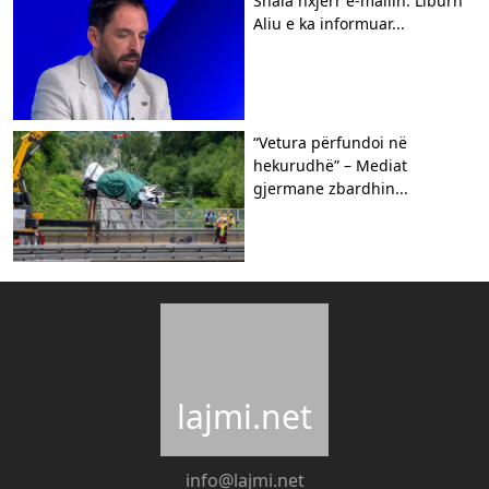
Shala nxjerr e-mailin: Liburn
Aliu e ka informuar...
“Vetura përfundoi në
hekurudhë” – Mediat
gjermane zbardhin...
lajmi.net
info@lajmi.net