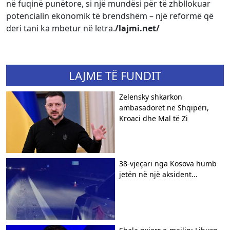
në fuqinë punëtore, si një mundësi për të zhbllokuar
potencialin ekonomik të brendshëm – një reformë që
deri tani ka mbetur në letra.
/lajmi.net/
LAJME TË FUNDIT
Zelensky shkarkon
ambasadorët në Shqipëri,
Kroaci dhe Mal të Zi
38-vjeçari nga Kosova humb
jetën në një aksident...