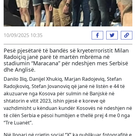
10/09/2025 10:35
Pesë pjesëtarë të bandës së kryeterroristit Milan
Radoiçiq janë parë të martën mbrëma në
stadiumin “Maracana” për ndeshjen mes Serbisë
dhe Anglisë.
Danilo Iliq, Danijel Xhukiq, Marjan Radojeviq, Stefan
Radojkoviq, Stefan Jovanoviq që janë në listën e 44 të
akuzuarve nga Kosova për sulmin në Banjskë në
shtatorin e vitit 2023, ishin pjesë e koreve që
vazhdimisht u kënduan kundër Kosovës në ndeshjen në
të cilën Serbia e pësoi humbjen e thellë prej 4 me 0 nga
“Tre Luanët”.
Një llogari në rrjetin social “X” ka publikuar fotografitë e