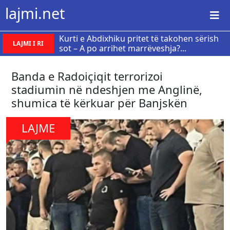
lajmi.net
Kurti e Abdixhiku pritet të takohen sërish
LAJMI I RI
sot – A po arrihet marrëveshja?...
Banda e Radoiçiqit terrorizoi
stadiumin në ndeshjen me Anglinë,
shumica të kërkuar për Banjskën
LAJME