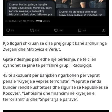
Kjo llogari shkruan se disa prej grupit kanë ardhur nga
Zveçani dhe Mitrovica e Veriut.
Gjatë ndeshjes pati edhe një përleshje, në të cilën
dyshohet se janë të përfshirë grupi i Radoiçiqit.
45 të akuzuarit për Banjskën ngarkohen për veprat
penale “Kryerja e veprës terroriste”, “Veprat e rënda
kundër rendit kushtetues dhe sigurisë së Republikës së
Kosovës”, “Lehtësimi dhe financimi në kryerjen e
terrorizmit” si dhe “Shpërarja e parave”.