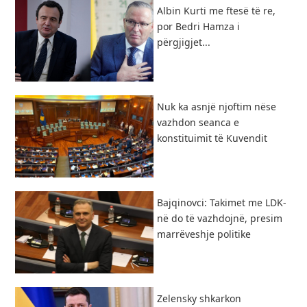
Albin Kurti me ftesë të re,
por Bedri Hamza i
përgjigjet...
Nuk ka asnjë njoftim nëse
vazhdon seanca e
konstituimit të Kuvendit
Bajqinovci: Takimet me LDK-
në do të vazhdojnë, presim
marrëveshje politike
Zelensky shkarkon