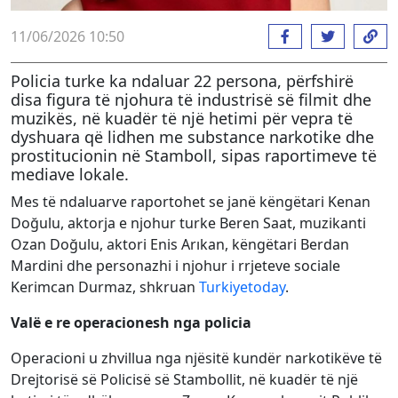
11/06/2026 10:50
Policia turke ka ndaluar 22 persona, përfshirë
disa figura të njohura të industrisë së filmit dhe
muzikës, në kuadër të një hetimi për vepra të
dyshuara që lidhen me substance narkotike dhe
prostitucionin në Stamboll, sipas raportimeve të
mediave lokale.
Mes të ndaluarve raportohet se janë këngëtari Kenan
Doğulu, aktorja e njohur turke Beren Saat, muzikanti
Ozan Doğulu, aktori Enis Arıkan, këngëtari Berdan
Mardini dhe personazhi i njohur i rrjeteve sociale
Kerimcan Durmaz, shkruan
Turkiyetoday
.
Valë e re operacionesh nga policia
Operacioni u zhvillua nga njësitë kundër narkotikëve të
Drejtorisë së Policisë së Stambollit, në kuadër të një