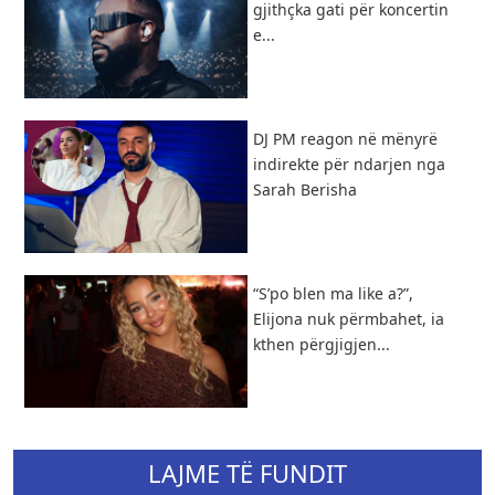
gjithçka gati për koncertin
e...
DJ PM reagon në mënyrë
indirekte për ndarjen nga
Sarah Berisha
“S’po blen ma like a?”,
Elijona nuk përmbahet, ia
kthen përgjigjen...
LAJME TË FUNDIT