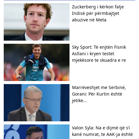
Zuckerberg i kërkon falje
Indisë për përmbajtjet
abuzive në Meta
Sky Sport: Të enjtën Fisnik
Asllani i kryen testet
mjekësore te skuadra e re
Marrëveshjet me Serbinë,
Gorani: Për Kurtin është
jetike...
Valon Syla: Na e dijmë që s’i
kanë numrat, te AAK-ja është