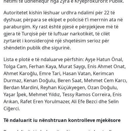
hetimi të udhëhequr nga Zyra e Kryeprokurorit Publik.
Autoritetet kishin lëshuar urdhra ndalimi për 22 të
dyshuar, përpara se ekipet e policisë t’i merrnin ata në
paraburgim. Ky rast është pjesë e përpjekjeve më të
gjera të Turqisë për të luftuar narkotikët, të cilët
zyrtarët i konsiderojnë një shqetësim serioz për
shëndetin publik dhe sigurinë.
Lista e plotë e të ndaluarve përfshin: Ayşe Hatun Önal,
Tolga Cam, Ferhan Kaya, Murat Saygı, Enis Ahmet Onat,
Ahmet Karoğlu, Emre Tari, Hasan Vatan, Kerimcan
Durmaz, Kenan Doğulu, Beren Saat, Mehmet Cem Karcı,
Berdan Mardini, Reyhan Küçükyegen, Ozan Doğulu,
Yaşar İpek, Mehmet Yıldız, Tessy Ramos Correira, Enis
Arıkan, Rafet Eren Yorulmazer, Ali Efe Bezci dhe Selin
Ciğerci.
Të ndaluarit iu nënshtruan kontrolleve mjekësore