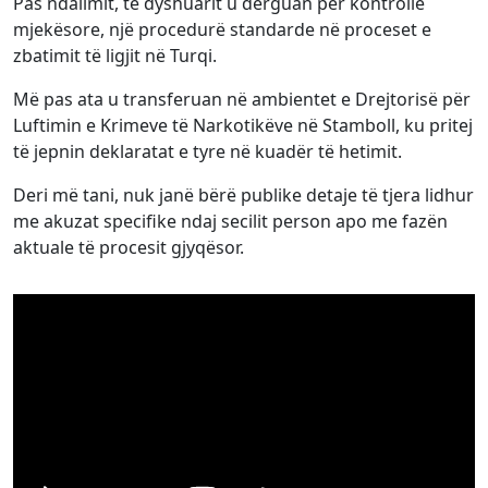
Pas ndalimit, të dyshuarit u dërguan për kontrolle
mjekësore, një procedurë standarde në proceset e
zbatimit të ligjit në Turqi.
Më pas ata u transferuan në ambientet e Drejtorisë për
Luftimin e Krimeve të Narkotikëve në Stamboll, ku pritej
të jepnin deklaratat e tyre në kuadër të hetimit.
Deri më tani, nuk janë bërë publike detaje të tjera lidhur
me akuzat specifike ndaj secilit person apo me fazën
aktuale të procesit gjyqësor.