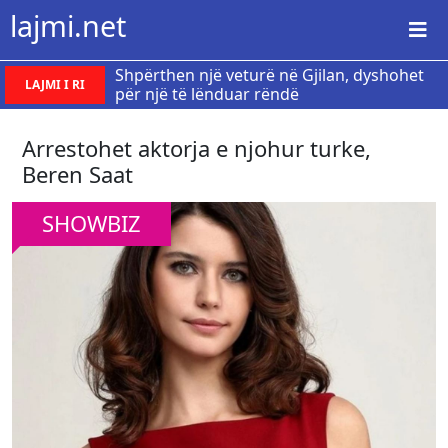
lajmi.net
Shpërthen një veturë në Gjilan, dyshohet
LAJMI I RI
për një të lënduar rëndë
Arrestohet aktorja e njohur turke,
Beren Saat
SHOWBIZ