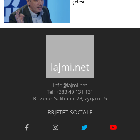
çelësi
lajmi.net
info@lajmi.net
Tel: +383 49 131 131
Rr. Zenel Salihu nr. 28, zyrja nr. 5
RRJETET SOCIALE