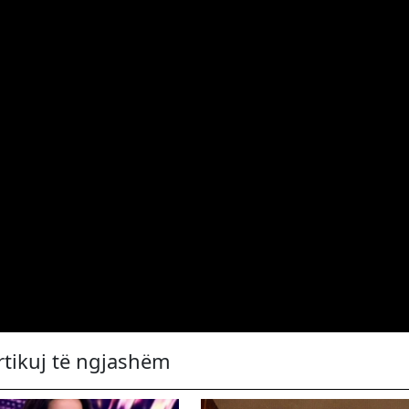
rtikuj të ngjashëm