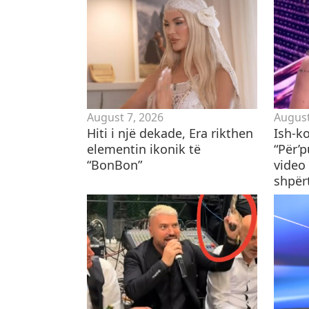
August 7, 2026
August
Hiti i një dekade, Era rikthen
Ish-k
elementin ikonik të
“Për’
“BonBon”
video 
shpër