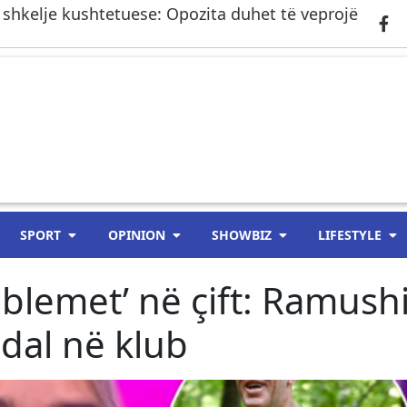
 shkelje kushtetuese: Opozita duhet të veprojë
SPORT
OPINION
SHOWBIZ
LIFESTYLE
roblemet’ në çift: Ramush
dal në klub