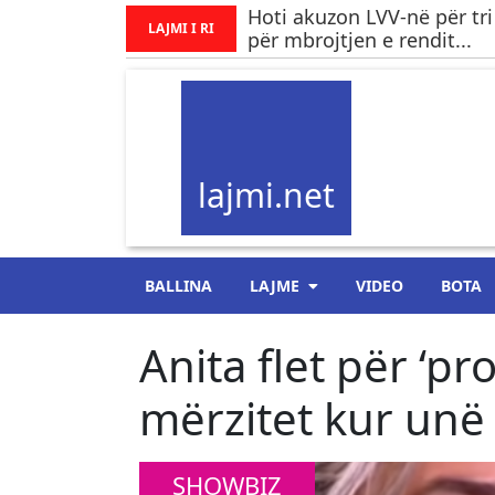
Hoti akuzon LVV-në për tri
LAJMI I RI
për mbrojtjen e rendit...
lajmi.net
BALLINA
LAJME
VIDEO
BOTA
Anita flet për ‘p
mërzitet kur unë 
SHOWBIZ