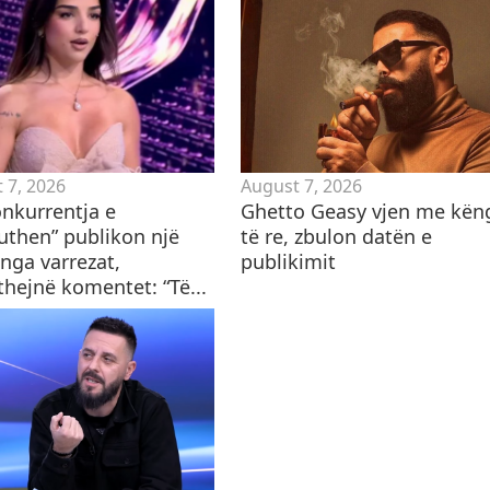
 7, 2026
August 7, 2026
onkurrentja e
Ghetto Geasy vjen me kën
puthen” publikon një
të re, zbulon datën e
nga varrezat,
publikimit
thejnë komentet: “Të...