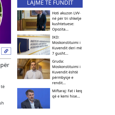
LAJME TË FUNDIT
Hoti akuzon LVV-
në për tri shkelje
kushtetuese:
Opozita...
IKD:
Moskonstituimi i
Kuvendit deri më
7 gusht...
Gruda:
 për
Moskonstituimi i
Kuvendit është
përmbysje e
rendit...
 të
Miftaraj: Fat i keq
që e kemi hise...
esh