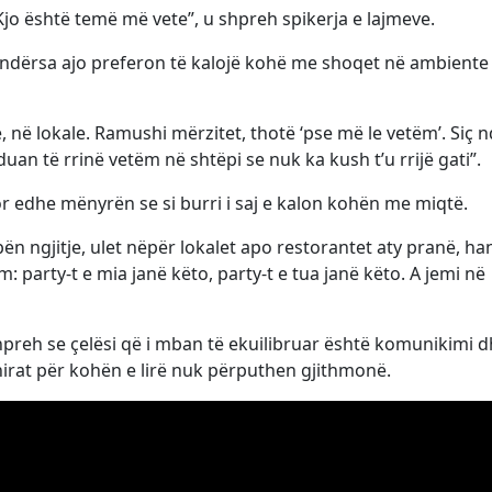
 Kjo është temë më vete”, u shpreh spikerja e lajmeve.
 ndërsa ajo preferon të kalojë kohë me shoqet në ambiente
 në lokale. Ramushi mërzitet, thotë ‘pse më le vetëm’. Siç 
uan të rrinë vetëm në shtëpi se nuk ka kush t’u rrijë gati”.
r edhe mënyrën se si burri i saj e kalon kohën me miqtë.
n ngjitje, ulet nëpër lokalet apo restorantet aty pranë, ha
: party-t e mia janë këto, party-t e tua janë këto. A jemi në
hpreh se çelësi që i mban të ekuilibruar është komunikimi 
hirat për kohën e lirë nuk përputhen gjithmonë.