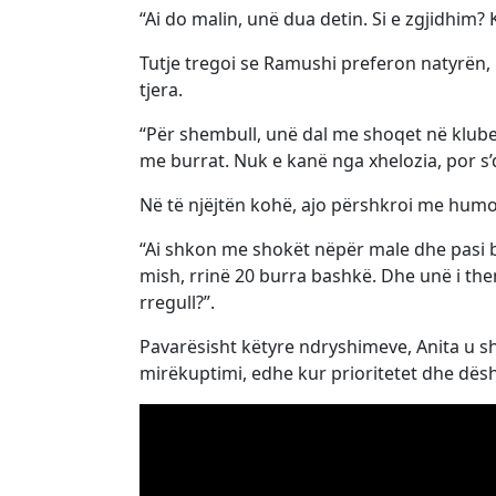
“Ai do malin, unë dua detin. Si e zgjidhim?
Tutje tregoi se Ramushi preferon natyrën,
tjera.
“Për shembull, unë dal me shoqet në klube,
me burrat. Nuk e kanë nga xhelozia, por s’d
Në të njëjtën kohë, ajo përshkroi me humo
“Ai shkon me shokët nëpër male dhe pasi bë
mish, rrinë 20 burra bashkë. Dhe unë i them
rregull?”.
Pavarësisht këtyre ndryshimeve, Anita u s
mirëkuptimi, edhe kur prioritetet dhe dës