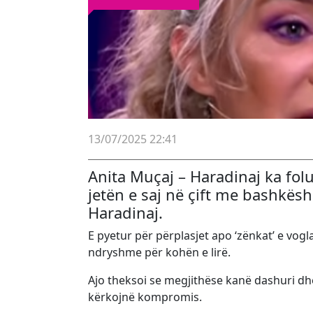
13/07/2025 22:41
Anita Muçaj – Haradinaj ka folu
jetën e saj në çift me bashkës
Haradinaj.
E pyetur për përplasjet apo ‘zënkat’ e vogl
ndryshme për kohën e lirë.
Ajo theksoi se megjithëse kanë dashuri dhe 
kërkojnë kompromis.