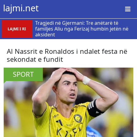
lajmi.net
Tragjedi në Gjermani: Tre anëtarë të
familjes Aliu nga Ferizaj humbin jetën në
LAJMI I RI
aksident
Al Nassrit e Ronaldos i ndalet festa në
sekondat e fundit
SPORT