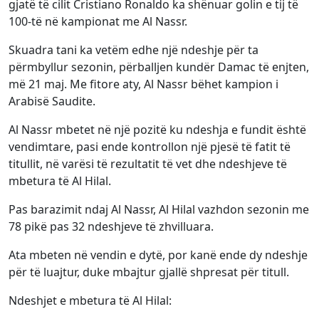
gjatë të cilit Cristiano Ronaldo ka shënuar golin e tij të
100-të në kampionat me Al Nassr.
Skuadra tani ka vetëm edhe një ndeshje për ta
përmbyllur sezonin, përballjen kundër Damac të enjten,
më 21 maj. Me fitore aty, Al Nassr bëhet kampion i
Arabisë Saudite.
Al Nassr mbetet në një pozitë ku ndeshja e fundit është
vendimtare, pasi ende kontrollon një pjesë të fatit të
titullit, në varësi të rezultatit të vet dhe ndeshjeve të
mbetura të Al Hilal.
Pas barazimit ndaj Al Nassr, Al Hilal vazhdon sezonin me
78 pikë pas 32 ndeshjeve të zhvilluara.
Ata mbeten në vendin e dytë, por kanë ende dy ndeshje
për të luajtur, duke mbajtur gjallë shpresat për titull.
Ndeshjet e mbetura të Al Hilal: