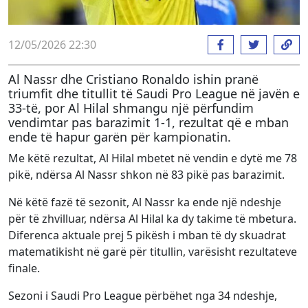
12/05/2026 22:30
Al Nassr dhe Cristiano Ronaldo ishin pranë
triumfit dhe titullit të Saudi Pro League në javën e
33-të, por Al Hilal shmangu një përfundim
vendimtar pas barazimit 1-1, rezultat që e mban
ende të hapur garën për kampionatin.
Me këtë rezultat, Al Hilal mbetet në vendin e dytë me 78
pikë, ndërsa Al Nassr shkon në 83 pikë pas barazimit.
Në këtë fazë të sezonit, Al Nassr ka ende një ndeshje
për të zhvilluar, ndërsa Al Hilal ka dy takime të mbetura.
Diferenca aktuale prej 5 pikësh i mban të dy skuadrat
matematikisht në garë për titullin, varësisht rezultateve
finale.
Sezoni i Saudi Pro League përbëhet nga 34 ndeshje,