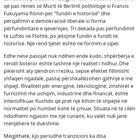
që pas rënies së Murit të Berlinit politologë si Francis
Fukuyama flisnin për “fundin e historisë” dhe
përqafimin e demokracisë liberale si forma
përfundimtare e qeverisjes. Tri dekada pas përfundimit
të Luftës së Ftohtë, po jetojmë fundin e fundit të
historisë. Një rend tjetër është në formim e sipër.
Edhe nëse pasojat nuk ndihen ende kudo, shpërbërja e
rendit botëror është tashmë një realitet i hidhur. Dhe
pikërisht aty qëndron rreziku, sepse efektet fillimisht
shfaqen ngadalë, pastaj përshkallëzohen gjithnjë e më
shpejt. Rivaliteti për energjinë, teknologjinë, zinxhirët e
furnizimit me ushqim, industrinë dhe financat, është
intensifikuar. Kushdo që pret një kthim të shpejtë në
normalitet po humbet kohë të çmuar. Situata në të cilën
ndodhemi ngjason me një cunami, ku valët nuk janë
menjëherë të dukshme.
Megjithatë, kjo periudhë tranzicioni ka disa