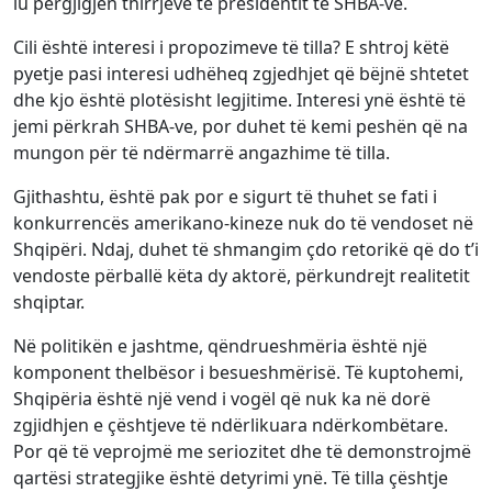
iu përgjigjen thirrjeve të presidentit të SHBA-ve.
Cili është interesi i propozimeve të tilla? E shtroj këtë
pyetje pasi interesi udhëheq zgjedhjet që bëjnë shtetet
dhe kjo është plotësisht legjitime. Interesi ynë është të
jemi përkrah SHBA-ve, por duhet të kemi peshën që na
mungon për të ndërmarrë angazhime të tilla.
Gjithashtu, është pak por e sigurt të thuhet se fati i
konkurrencës amerikano-kineze nuk do të vendoset në
Shqipëri. Ndaj, duhet të shmangim çdo retorikë që do t’i
vendoste përballë këta dy aktorë, përkundrejt realitetit
shqiptar.
Në politikën e jashtme, qëndrueshmëria është një
komponent thelbësor i besueshmërisë. Të kuptohemi,
Shqipëria është një vend i vogël që nuk ka në dorë
zgjidhjen e çështjeve të ndërlikuara ndërkombëtare.
Por që të veprojmë me seriozitet dhe të demonstrojmë
qartësi strategjike është detyrimi ynë. Të tilla çështje