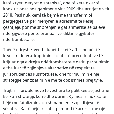
ketë kryer “detyrat e shtëpisë”, dhe të ketë nxjerrë
konkluzionet nga gabimet e vitit 2009 dhe arritjet e vitit
2018. Pasi nuk kemi të bëjmë me transferim të
përgjegjësive për mënyrën e adresimit të kësaj
çështjeje, por me shprehjen e gatishmërisë së palëve
ndërgjyqëse për të pranuar verdiktin e gjykatës
ndërkombëtare.
Thënë ndryshe, vendi duhet të ketë aftësinë për të
kryer tri detyra: kuptimin e plotë të precedentëve të
krijuar nga e drejta ndërkombëtare e detit, përpunimin
e thelluar të zgjidhjeve alternative në respekt të
jurisprudencës kushtetuese, dhe formulimin e një
strategjie për zbatimin e më të dobishmes prej tyre.
Trajtimi i problemeve të vështira të politikës së jashtme
kërkon strategji, kohë dhe durim. Ky mësim nuk ka të
bëjë me fatalizmin apo shmangien e zgjedhjeve të
vështira. Ka të bëjë me atë që mund të arrihet me një