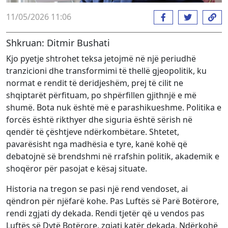
11/05/2026 11:06
Shkruan: Ditmir Bushati
Kjo pyetje shtrohet teksa jetojmë në një periudhë
tranzicioni dhe transformimi të thellë gjeopolitik, ku
normat e rendit të deridjeshëm, prej të cilit ne
shqiptarët përfituam, po shpërfillen gjithnjë e më
shumë. Bota nuk është më e parashikueshme. Politika e
forcës është rikthyer dhe siguria është sërish në
qendër të çështjeve ndërkombëtare. Shtetet,
pavarësisht nga madhësia e tyre, kanë kohë që
debatojnë së brendshmi në rrafshin politik, akademik e
shoqëror për pasojat e kësaj situate.
Historia na tregon se pasi një rend vendoset, ai
qëndron për njëfarë kohe. Pas Luftës së Parë Botërore,
rendi zgjati dy dekada. Rendi tjetër që u vendos pas
Luftës së Dytë Botërore, zgjati katër dekada. Ndërkohë