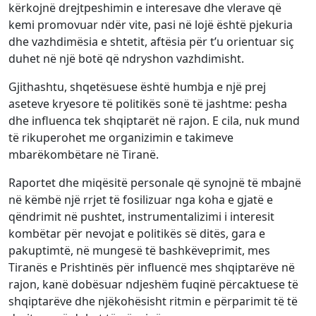
kërkojnë drejtpeshimin e interesave dhe vlerave që
kemi promovuar ndër vite, pasi në lojë është pjekuria
dhe vazhdimësia e shtetit, aftësia për t’u orientuar siç
duhet në një botë që ndryshon vazhdimisht.
Gjithashtu, shqetësuese është humbja e një prej
aseteve kryesore të politikës sonë të jashtme: pesha
dhe influenca tek shqiptarët në rajon. E cila, nuk mund
të rikuperohet me organizimin e takimeve
mbarëkombëtare në Tiranë.
Raportet dhe miqësitë personale që synojnë të mbajnë
në këmbë një rrjet të fosilizuar nga koha e gjatë e
qëndrimit në pushtet, instrumentalizimi i interesit
kombëtar për nevojat e politikës së ditës, gara e
pakuptimtë, në mungesë të bashkëveprimit, mes
Tiranës e Prishtinës për influencë mes shqiptarëve në
rajon, kanë dobësuar ndjeshëm fuqinë përcaktuese të
shqiptarëve dhe njëkohësisht ritmin e përparimit të të