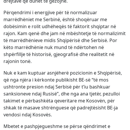
drejtave që duhet të gëzojnë.
Përqendrimi i energjive për të normalizuar
marrëdhëniet me Serbinë, është shoqëruar me
dobësimin e rolit udhëheqës të faktorit shqiptar në
rajon. Kam qenë dhe jam në mbështetje të normalizimit
të marrëdhënieve midis Shqipërisë dhe Serbisë. Por
këto marrëdhënie nuk mund të ndërtohen në
shpërfillje të historisë, gjeografisë dhe realitetit në
rajonin tonë.
Nuk e kam kuptuar asnjëherë pozicionin e Shqipërisë,
që nga njëra i kërkonte publikisht BE-së “të mos
ushtronte presion ndaj Serbisë për t’iu bashkuar
sanksioneve ndaj Rusisë”, dhe nga ana tjetër, pezulloi
takimet e përbashkëta qeveritare me Kosovën, për
shkak të masave shtrënguese që padrejtësisht BE-ja
vendosi ndaj Kosovës.
Mbetet e pashpjegueshme se përse qëndrimet e