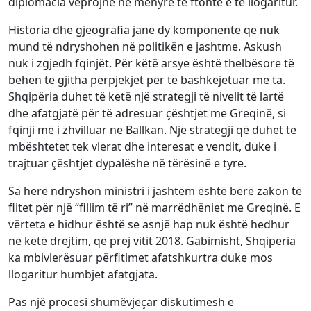
diplomacia veprojnë në mënyrë të ftohtë e të llogaritur.
Historia dhe gjeografia janë dy komponentë që nuk
mund të ndryshohen në politikën e jashtme. Askush
nuk i zgjedh fqinjët. Për këtë arsye është thelbësore të
bëhen të gjitha përpjekjet për të bashkëjetuar me ta.
Shqipëria duhet të ketë një strategji të nivelit të lartë
dhe afatgjatë për të adresuar çështjet me Greqinë, si
fqinji më i zhvilluar në Ballkan. Një strategji që duhet të
mbështetet tek vlerat dhe interesat e vendit, duke i
trajtuar çështjet dypalëshe në tërësinë e tyre.
Sa herë ndryshon ministri i jashtëm është bërë zakon të
flitet për një “fillim të ri” në marrëdhëniet me Greqinë. E
vërteta e hidhur është se asnjë hap nuk është hedhur
në këtë drejtim, që prej vitit 2018. Gabimisht, Shqipëria
ka mbivlerësuar përfitimet afatshkurtra duke mos
llogaritur humbjet afatgjata.
Pas një procesi shumëvjeçar diskutimesh e