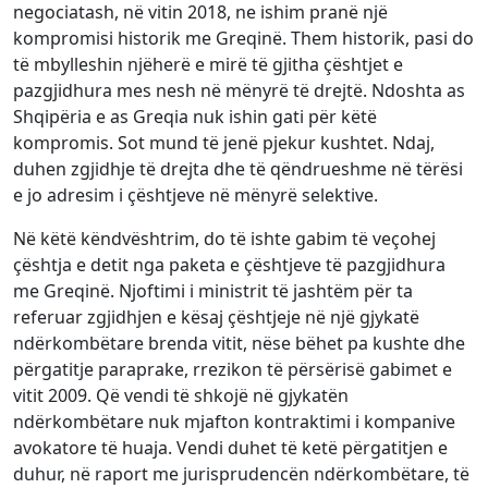
negociatash, në vitin 2018, ne ishim pranë një
kompromisi historik me Greqinë. Them historik, pasi do
të mbylleshin njëherë e mirë të gjitha çështjet e
pazgjidhura mes nesh në mënyrë të drejtë. Ndoshta as
Shqipëria e as Greqia nuk ishin gati për këtë
kompromis. Sot mund të jenë pjekur kushtet. Ndaj,
duhen zgjidhje të drejta dhe të qëndrueshme në tërësi
e jo adresim i çështjeve në mënyrë selektive.
Në këtë këndvështrim, do të ishte gabim të veçohej
çështja e detit nga paketa e çështjeve të pazgjidhura
me Greqinë. Njoftimi i ministrit të jashtëm për ta
referuar zgjidhjen e kësaj çështjeje në një gjykatë
ndërkombëtare brenda vitit, nëse bëhet pa kushte dhe
përgatitje paraprake, rrezikon të përsërisë gabimet e
vitit 2009. Që vendi të shkojë në gjykatën
ndërkombëtare nuk mjafton kontraktimi i kompanive
avokatore të huaja. Vendi duhet të ketë përgatitjen e
duhur, në raport me jurisprudencën ndërkombëtare, të