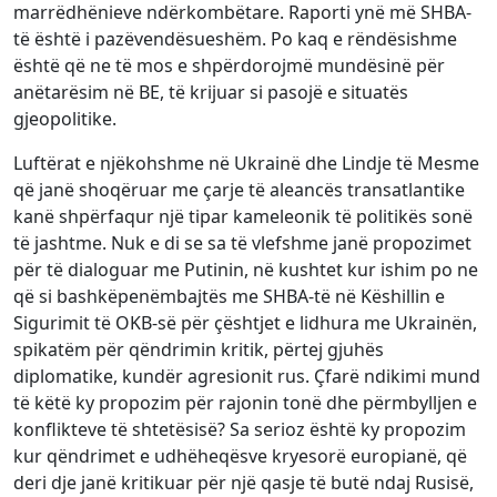
marrëdhënieve ndërkombëtare. Raporti ynë më SHBA-
të është i pazëvendësueshëm. Po kaq e rëndësishme
është që ne të mos e shpërdorojmë mundësinë për
anëtarësim në BE, të krijuar si pasojë e situatës
gjeopolitike.
Luftërat e njëkohshme në Ukrainë dhe Lindje të Mesme
që janë shoqëruar me çarje të aleancës transatlantike
kanë shpërfaqur një tipar kameleonik të politikës sonë
të jashtme. Nuk e di se sa të vlefshme janë propozimet
për të dialoguar me Putinin, në kushtet kur ishim po ne
që si bashkëpenëmbajtës me SHBA-të në Këshillin e
Sigurimit të OKB-së për çështjet e lidhura me Ukrainën,
spikatëm për qëndrimin kritik, përtej gjuhës
diplomatike, kundër agresionit rus. Çfarë ndikimi mund
të këtë ky propozim për rajonin tonë dhe përmbylljen e
konflikteve të shtetësisë? Sa serioz është ky propozim
kur qëndrimet e udhëheqësve kryesorë europianë, që
deri dje janë kritikuar për një qasje të butë ndaj Rusisë,