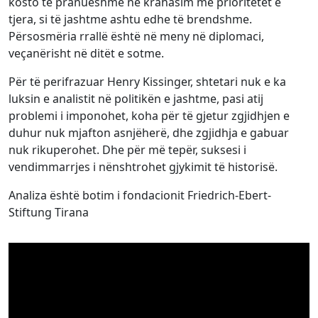
kosto të pranueshme në krahasim me prioritetet e
tjera, si të jashtme ashtu edhe të brendshme.
Përsosmëria rrallë është në meny në diplomaci,
veçanërisht në ditët e sotme.
Për të perifrazuar Henry Kissinger, shtetari nuk e ka
luksin e analistit në politikën e jashtme, pasi atij
problemi i imponohet, koha për të gjetur zgjidhjen e
duhur nuk mjafton asnjëherë, dhe zgjidhja e gabuar
nuk rikuperohet. Dhe për më tepër, suksesi i
vendimmarrjes i nënshtrohet gjykimit të historisë.
Analiza është botim i fondacionit Friedrich-Ebert-
Stiftung Tirana