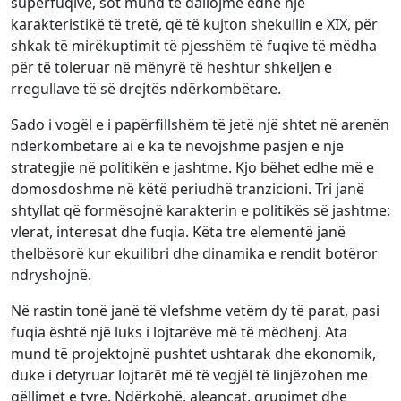
superfuqive, sot mund të dallojmë edhe një
karakteristikë të tretë, që të kujton shekullin e XIX, për
shkak të mirëkuptimit të pjesshëm të fuqive të mëdha
për të toleruar në mënyrë të heshtur shkeljen e
rregullave të së drejtës ndërkombëtare.
Sado i vogël e i papërfillshëm të jetë një shtet në arenën
ndërkombëtare ai e ka të nevojshme pasjen e një
strategjie në politikën e jashtme. Kjo bëhet edhe më e
domosdoshme në këtë periudhë tranzicioni. Tri janë
shtyllat që formësojnë karakterin e politikës së jashtme:
vlerat, interesat dhe fuqia. Këta tre elementë janë
thelbësorë kur ekuilibri dhe dinamika e rendit botëror
ndryshojnë.
Në rastin tonë janë të vlefshme vetëm dy të parat, pasi
fuqia është një luks i lojtarëve më të mëdhenj. Ata
mund të projektojnë pushtet ushtarak dhe ekonomik,
duke i detyruar lojtarët më të vegjël të linjëzohen me
qëllimet e tyre. Ndërkohë, aleancat, grupimet dhe