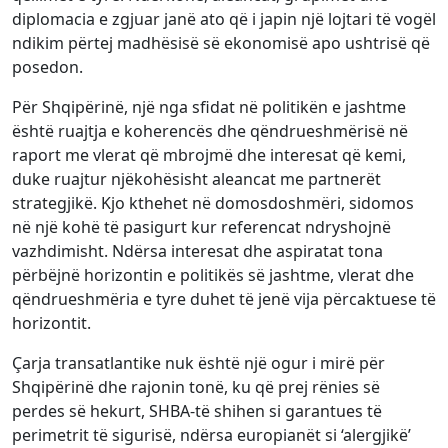
diplomacia e zgjuar janë ato që i japin një lojtari të vogël
ndikim përtej madhësisë së ekonomisë apo ushtrisë që
posedon.
Për Shqipërinë, një nga sfidat në politikën e jashtme
është ruajtja e koherencës dhe qëndrueshmërisë në
raport me vlerat që mbrojmë dhe interesat që kemi,
duke ruajtur njëkohësisht aleancat me partnerët
strategjikë. Kjo kthehet në domosdoshmëri, sidomos
në një kohë të pasigurt kur referencat ndryshojnë
vazhdimisht. Ndërsa interesat dhe aspiratat tona
përbëjnë horizontin e politikës së jashtme, vlerat dhe
qëndrueshmëria e tyre duhet të jenë vija përcaktuese të
horizontit.
Çarja transatlantike nuk është një ogur i mirë për
Shqipërinë dhe rajonin tonë, ku që prej rënies së
perdes së hekurt, SHBA-të shihen si garantues të
perimetrit të sigurisë, ndërsa europianët si ‘alergjikë’