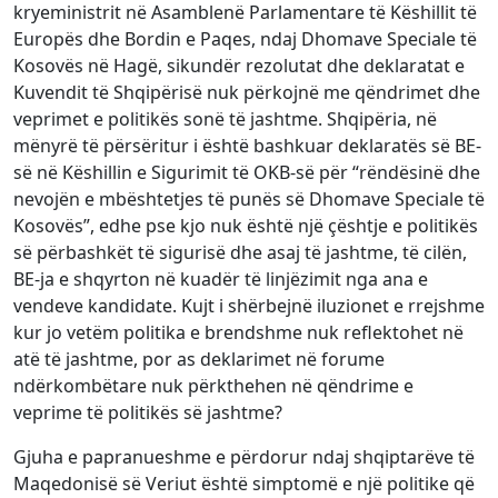
kryeministrit në Asamblenë Parlamentare të Këshillit të
Europës dhe Bordin e Paqes, ndaj Dhomave Speciale të
Kosovës në Hagë, sikundër rezolutat dhe deklaratat e
Kuvendit të Shqipërisë nuk përkojnë me qëndrimet dhe
veprimet e politikës sonë të jashtme. Shqipëria, në
mënyrë të përsëritur i është bashkuar deklaratës së BE-
së në Këshillin e Sigurimit të OKB-së për “rëndësinë dhe
nevojën e mbështetjes të punës së Dhomave Speciale të
Kosovës”, edhe pse kjo nuk është një çështje e politikës
së përbashkët të sigurisë dhe asaj të jashtme, të cilën,
BE-ja e shqyrton në kuadër të linjëzimit nga ana e
vendeve kandidate. Kujt i shërbejnë iluzionet e rrejshme
kur jo vetëm politika e brendshme nuk reflektohet në
atë të jashtme, por as deklarimet në forume
ndërkombëtare nuk përkthehen në qëndrime e
veprime të politikës së jashtme?
Gjuha e papranueshme e përdorur ndaj shqiptarëve të
Maqedonisë së Veriut është simptomë e një politike që