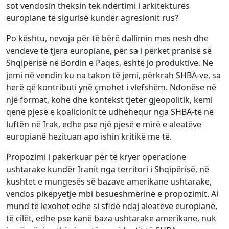
sot vendosin theksin tek ndërtimi i arkitekturës
europiane të sigurisë kundër agresionit rus?
Po kështu, nevoja për të bërë dallimin mes nesh dhe
vendeve të tjera europiane, për sa i përket pranisë së
Shqipërisë në Bordin e Paqes, është jo produktive. Ne
jemi në vendin ku na takon të jemi, përkrah SHBA-ve, sa
herë që kontributi ynë çmohet i vlefshëm. Ndonëse në
një format, kohë dhe kontekst tjetër gjeopolitik, kemi
qenë pjesë e koalicionit të udhëhequr nga SHBA-të në
luftën në Irak, edhe pse një pjesë e mirë e aleatëve
europianë hezituan apo ishin kritikë me të.
Propozimi i pakërkuar për të kryer operacione
ushtarake kundër Iranit nga territori i Shqipërisë, në
kushtet e mungesës së bazave amerikane ushtarake,
vendos pikëpyetje mbi besueshmërinë e propozimit. Ai
mund të lexohet edhe si sfidë ndaj aleatëve europianë,
të cilët, edhe pse kanë baza ushtarake amerikane, nuk