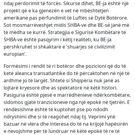
ndaj përdorimit të forcës. Sikurse dihet, BE-ja është një
projekt që e ka gjenezën e vet në mbështetjen
amerikane pas përfundimit të Luftës së Dytë Botërore.
Sot mosmarrëveshjet midis SHBA-ve dhe BE-së janë më
të mëdha se kurrë. Strategjia e Sigurisë Kombëtare të
SHBA-ve është pasqyrim i këtij realiteti, ku BE-ja
përshkruhet si shkaktare e ‘shuarjes së civilizimit
europian’.
Formësimi i rendit të ri botëror dhe pozicioni që do të
ketë aleanca transatlantike do të përcaktohen në një të
ardhme jo të largët. Shtete si Shqipëria nuk janë as
lojtarë kryesorë dhe as spektatorë në këtë histori.
Pasiguria është pjesë e marrëdhënieve ndërkombëtare,
sidomos gjatë tranzicioneve nga një epokë në tjetrën. E
rëndësishme është të kuptohet pse po ndodh
ndryshimi dhe si të reagohet ndaj tij. Veprimi ynë
bazuar në vlera dhe interesa do të na krijojë hapësirën
e nevojshme për të lundruar në këtë epokë të re të