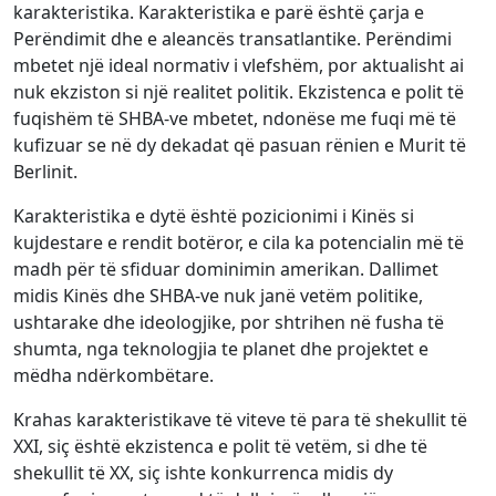
karakteristika. Karakteristika e parë është çarja e
Perëndimit dhe e aleancës transatlantike. Perëndimi
mbetet një ideal normativ i vlefshëm, por aktualisht ai
nuk ekziston si një realitet politik. Ekzistenca e polit të
fuqishëm të SHBA-ve mbetet, ndonëse me fuqi më të
kufizuar se në dy dekadat që pasuan rënien e Murit të
Berlinit.
Karakteristika e dytë është pozicionimi i Kinës si
kujdestare e rendit botëror, e cila ka potencialin më të
madh për të sfiduar dominimin amerikan. Dallimet
midis Kinës dhe SHBA-ve nuk janë vetëm politike,
ushtarake dhe ideologjike, por shtrihen në fusha të
shumta, nga teknologjia te planet dhe projektet e
mëdha ndërkombëtare.
Krahas karakteristikave të viteve të para të shekullit të
XXI, siç është ekzistenca e polit të vetëm, si dhe të
shekullit të XX, siç ishte konkurrenca midis dy