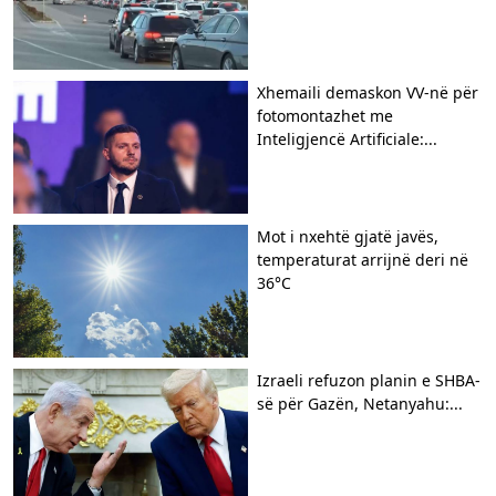
Xhemaili demaskon VV-në për
fotomontazhet me
Inteligjencë Artificiale:...
Mot i nxehtë gjatë javës,
temperaturat arrijnë deri në
36°C
Izraeli refuzon planin e SHBA-
së për Gazën, Netanyahu:...