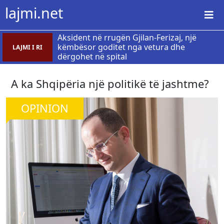
lajmi.net
Aksident në rrugën Gjilan-Ferizaj, një
këmbësor goditet nga vetura dhe
LAJMI I RI
dërgohet në spital
A ka Shqipëria një politikë të jashtme?
OPINION