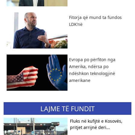
Fitorja që mund ta fundos
LDK’në
Evropa po përfiton nga
Amerika, ndërsa po
ndëshkon teknologjinë
amerikane
LAJME TË FUNDIT
Fluks në kufijtë e Kosovës,
pritjet arrijnë deri...