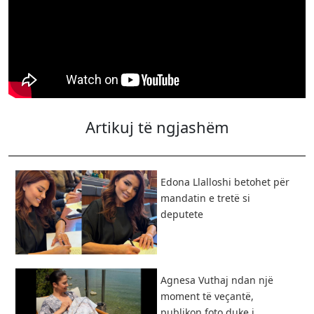
Artikuj të ngjashëm
Edona Llalloshi betohet për
mandatin e tretë si
deputete
Agnesa Vuthaj ndan një
moment të veçantë,
publikon foto duke i...