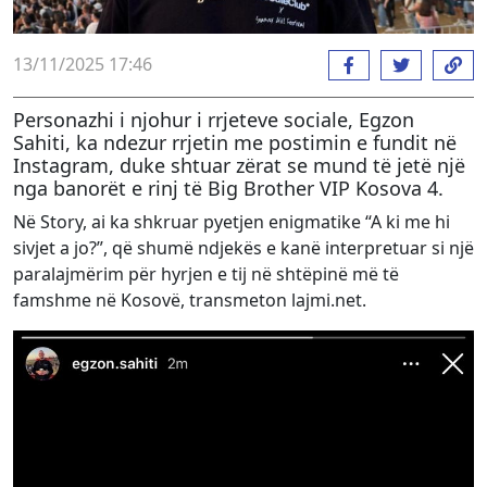
13/11/2025 17:46
Personazhi i njohur i rrjeteve sociale, Egzon
Sahiti, ka ndezur rrjetin me postimin e fundit në
Instagram, duke shtuar zërat se mund të jetë një
nga banorët e rinj të Big Brother VIP Kosova 4.
Në Story, ai ka shkruar pyetjen enigmatike “A ki me hi
sivjet a jo?”, që shumë ndjekës e kanë interpretuar si një
paralajmërim për hyrjen e tij në shtëpinë më të
famshme në Kosovë, transmeton lajmi.net.