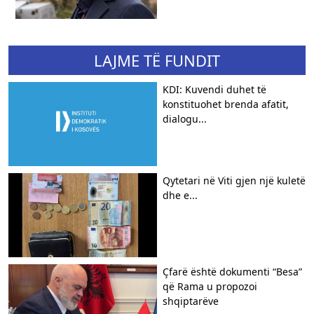
LAJME TË FUNDIT
KDI: Kuvendi duhet të
konstituohet brenda afatit,
dialogu...
Qytetari në Viti gjen një kuletë
dhe e...
Çfarë është dokumenti “Besa”
që Rama u propozoi
shqiptarëve