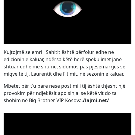
Kujtojmë se emri i Sahitit është përfolur edhe në
edicionin e kaluar, ndërsa këtë herë spekulimet janë
shtuar edhe më shumë, sidomos pas pjesëmarrjes së
miqve të tij, Laurentit dhe Fitimit, në sezonin e kaluar.
Mbetet për t’u parë nëse postimi i tij është thjesht një
provokim për ndjekësit apo sinjal se këtë vit do ta
shohim në Big Brother VIP Kosova.
/lajmi.net/