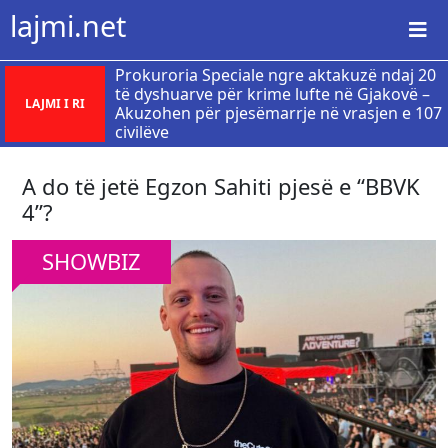
lajmi.net
Prokuroria Speciale ngre aktakuzë ndaj 20
të dyshuarve për krime lufte në Gjakovë –
LAJMI I RI
Akuzohen për pjesëmarrje në vrasjen e 107
civilëve
A do të jetë Egzon Sahiti pjesë e “BBVK
4”?
SHOWBIZ