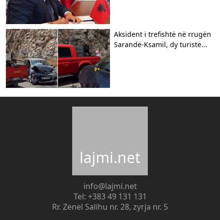
Aksident i trefishtë në rrugën
Sarandë-Ksamil, dy turistë...
lajmi.net
info@lajmi.net
Tel: +383 49 131 131
Rr. Zenel Salihu nr. 28, zyrja nr. 5