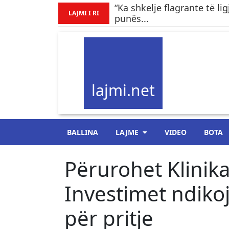
“Ka shkelje flagrante të li
LAJMI I RI
punës...
lajmi.net
BALLINA
LAJME
VIDEO
BOTA
Përurohet Klinika
Investimet ndikoj
për pritje