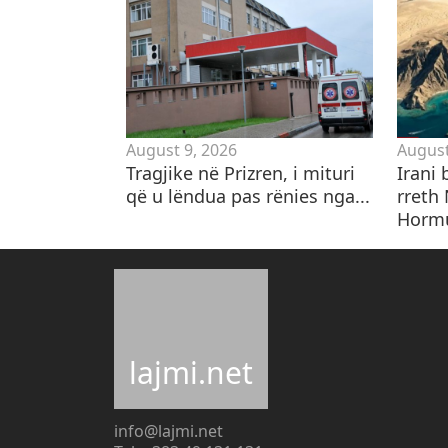
August 9, 2026
August
Tragjike në Prizren, i mituri
​Irani
që u lëndua pas rënies nga...
rreth
Hormu
lajmi.net
info@lajmi.net