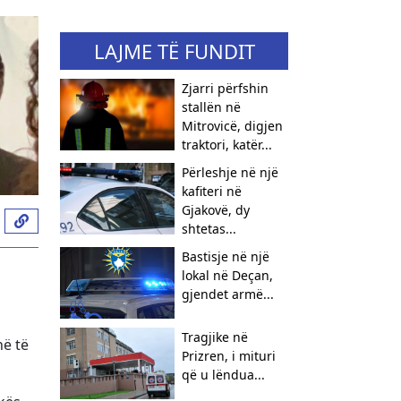
LAJME TË FUNDIT
Zjarri përfshin
stallën në
Mitrovicë, digjen
traktori, katër...
Përleshje në një
kafiteri në
Gjakovë, dy
shtetas...
Bastisje në një
lokal në Deçan,
gjendet armë...
Tragjike në
në të
Prizren, i mituri
që u lëndua...