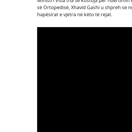
Ministri Vitia tha se kostoja për ndërtimin e
së Ortopedisë, Xhavid Gashi u shpreh se n
hapësirat e vjetra në këto të rejat.