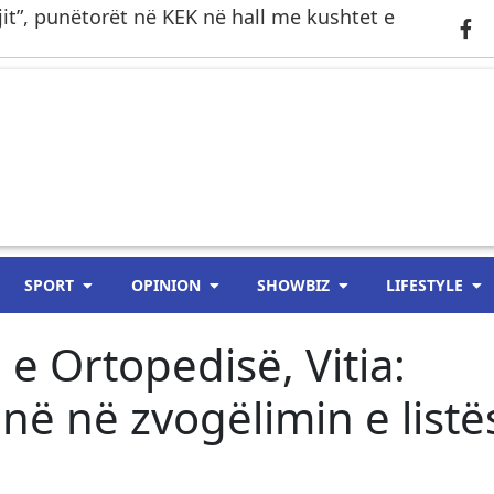
gjit”, punëtorët në KEK në hall me kushtet e
SPORT
OPINION
SHOWBIZ
LIFESTYLE
 e Ortopedisë, Vitia:
në në zvogëlimin e listë