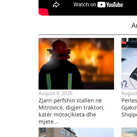
A
August 9, 2026
August
Zjarri përfshin stallën në
Përles
Mitrovicë, digjen traktori,
Gjako
katër motoçikleta dhe
Shqip
mjete...