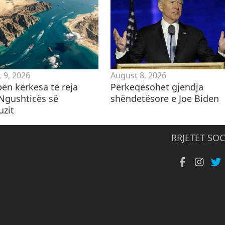
 9, 2026
August 8, 2026
 bën kërkesa të reja
Përkeqësohet gjendja
 Ngushticës së
shëndetësore e Joe Biden
zit
RRJETET SOC