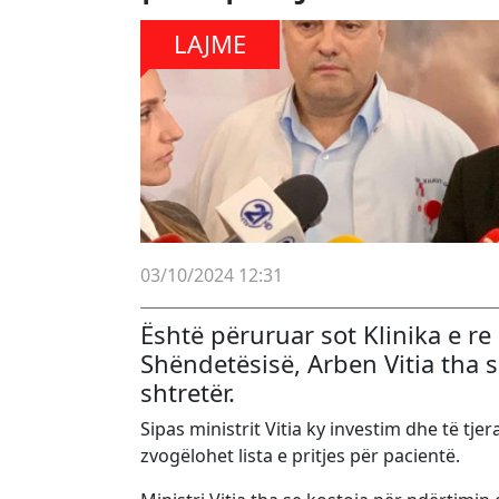
LAJME
03/10/2024 12:31
Është përuruar sot Klinika e re 
Shëndetësisë, Arben Vitia tha 
shtretër.
Sipas ministrit Vitia ky investim dhe të tje
zvogëlohet lista e pritjes për pacientë.