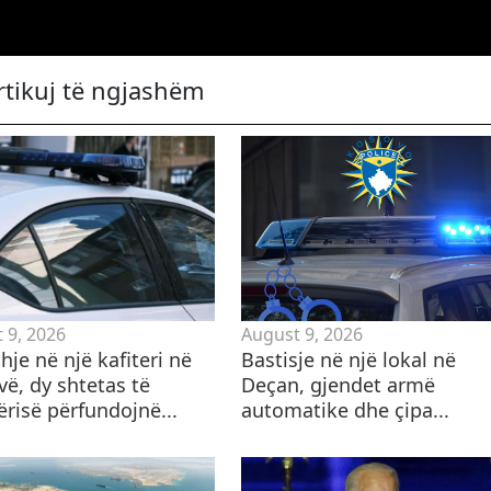
rtikuj të ngjashëm
 9, 2026
August 9, 2026
hje në një kafiteri në
Bastisje në një lokal në
vë, dy shtetas të
Deçan, gjendet armë
ërisë përfundojnë...
automatike dhe çipa...