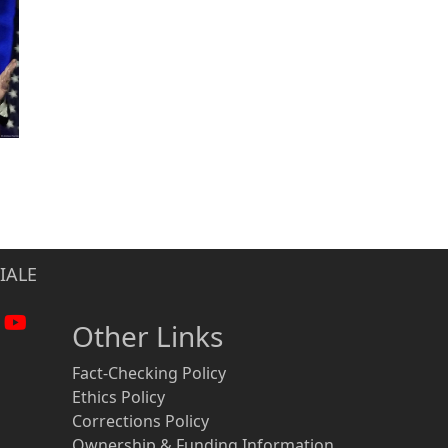
IALE
Other Links
Fact-Checking Policy
Ethics Policy
Corrections Policy
Ownership & Funding Information