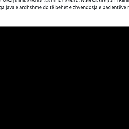
 kësaj klinike është 2.8 milionë euro. Ndërsa, drejtori i Klin
ga java e ardhshme do të bëhet e zhvendosja e pacientëve 