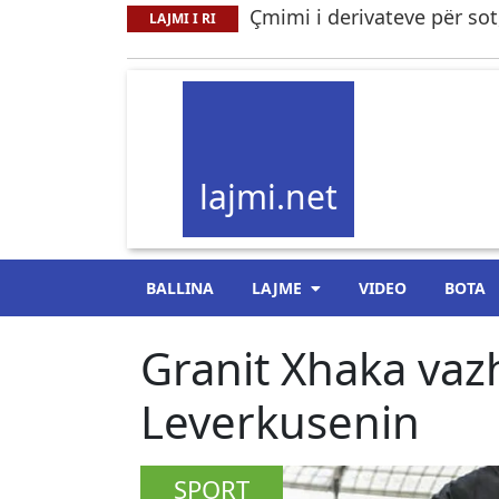
Çmimi i derivateve për sot,
LAJMI I RI
lajmi.net
BALLINA
LAJME
VIDEO
BOTA
Granit Xhaka va
Leverkusenin
SPORT