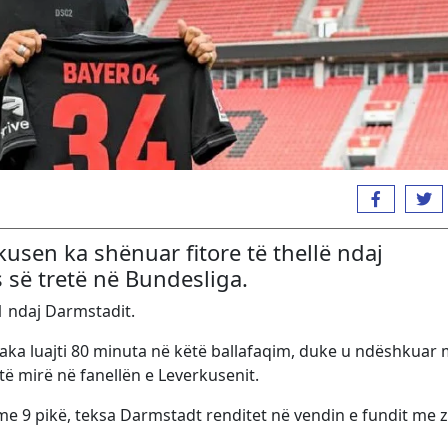
sen ka shënuar fitore të thellë ndaj
 së tretë në Bundesliga.
:1 ndaj Darmstadit.
haka luajti 80 minuta në këtë ballafaqim, duke u ndëshkuar
 të mirë në fanellën e Leverkusenit.
 me 9 pikë, teksa Darmstadt renditet në vendin e fundit me 