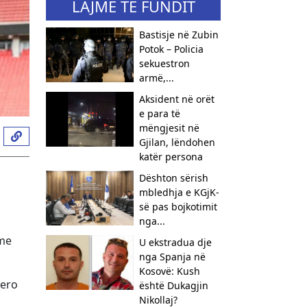
LAJME TË FUNDIT
Bastisje në Zubin
Potok – Policia
sekuestron
armë,...
Aksident në orët
e para të
mëngjesit në
Gjilan, lëndohen
katër persona
Dështon sërish
mbledhja e KGjK-
së pas bojkotimit
nga...
 me
U ekstradua dje
nga Spanja në
Kosovë: Kush
zero
është Dukagjin
Nikollaj?