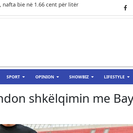
 nafta bie në 1.66 cent për litër
SPORT
OPINION
SHOWBIZ
LIFESTYLE
zhdon shkëlqimin me Ba