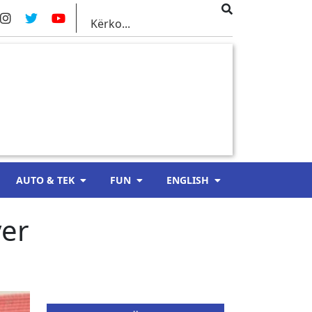
AUTO & TEK
FUN
ENGLISH
yer