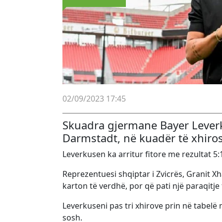
02/09/2023 17:45
Skuadra gjermane Bayer Leverku
Darmstadt, në kuadër të xhiros
Leverkusen ka arritur fitore me rezultat 5
Reprezentuesi shqiptar i Zvicrës, Granit X
karton të verdhë, por që pati një paraqitje
Leverkuseni pas tri xhirove prin në tabelë
sosh.