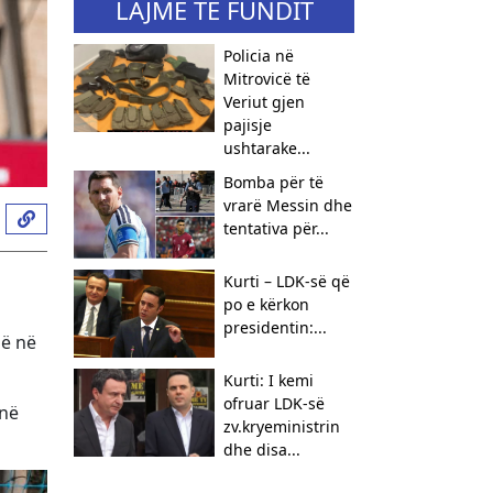
LAJME TË FUNDIT
​Policia në
Mitrovicë të
Veriut gjen
pajisje
ushtarake...
Bomba për të
vrarë Messin dhe
tentativa për...
Kurti – LDK-së që
po e kërkon
presidentin:...
jë në
Kurti: I kemi
ofruar LDK-së
anë
zv.kryeministrin
dhe disa...