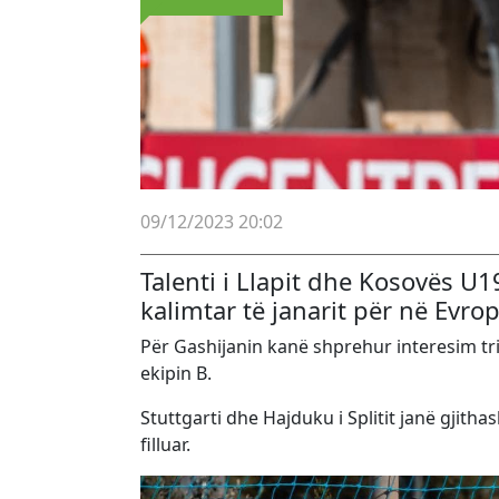
09/12/2023 20:02
Talenti i Llapit dhe Kosovës U19
kalimtar të janarit për në Evrop
Për Gashijanin kanë shprehur interesim tri 
ekipin B.
Stuttgarti dhe Hajduku i Splitit janë gjith
filluar.