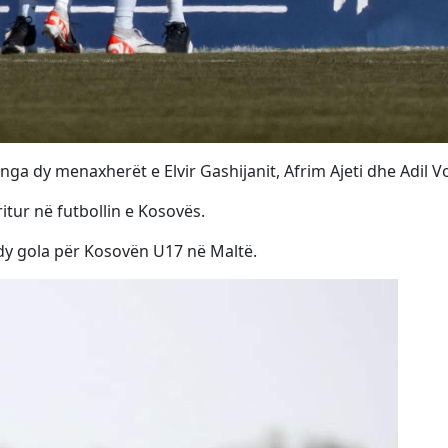
ga dy menaxherët e Elvir Gashijanit, Afrim Ajeti dhe Adil Vo
itur në futbollin e Kosovës.
 dy gola për Kosovën U17 në Maltë.