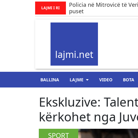
​Policia në Mitrovicë të Ve
LAJMI I RI
puset
lajmi.net
BALLINA
LAJME
VIDEO
BOTA
Ekskluzive: Talen
kërkohet nga Juv
SPORT