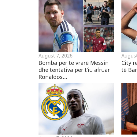
August 7, 2026
August
Bomba për të vrarë Messin
City r
dhe tentativa për t’iu afruar
të Ba
Ronaldos...