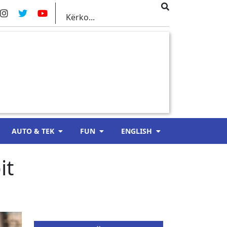
AUTO & TEK
FUN
ENGLISH
it