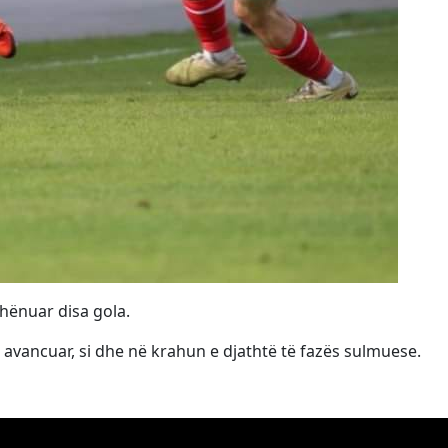
 shënuar disa gola.
ë avancuar, si dhe në krahun e djathtë të fazës sulmuese.