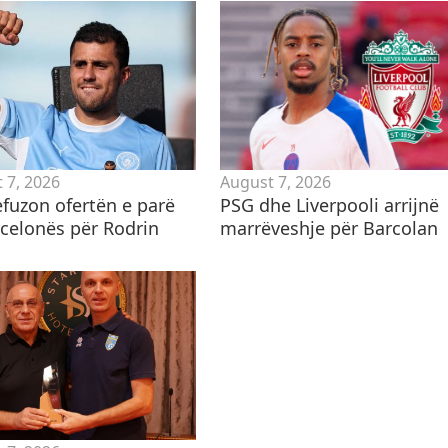
 7, 2026
August 7, 2026
efuzon ofertën e parë
​PSG dhe Liverpooli arrijnë
rcelonës për Rodrin
marrëveshje për Barcolan