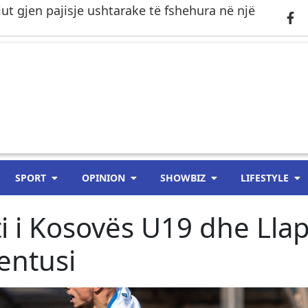
riut gjen pajisje ushtarake të fshehura në një
SPORT
OPINION
SHOWBIZ
LIFESTYLE
ti i Kosovës U19 dhe Llap
entusi