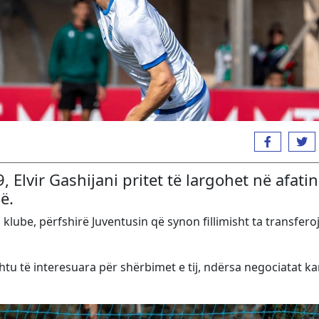
, Elvir Gashijani pritet të largohet në afatin
ë.
klube, përfshirë Juventusin që synon fillimisht ta transfero
ashtu të interesuara për shërbimet e tij, ndërsa negociatat k