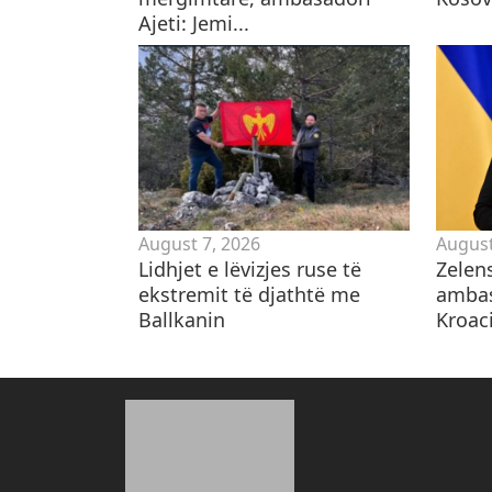
Ajeti: Jemi...
August 7, 2026
August
Lidhjet e lëvizjes ruse të
Zelen
ekstremit të djathtë me
ambas
Ballkanin
Kroaci