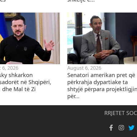
 6, 2026
August 6, 2026
sky shkarkon
Senatori amerikan pret që
adorët në Shqipëri,
përkrahja dypartiake ta
 dhe Mal të Zi
shtyjë përpara projektligji
për...
RRJETET SOC