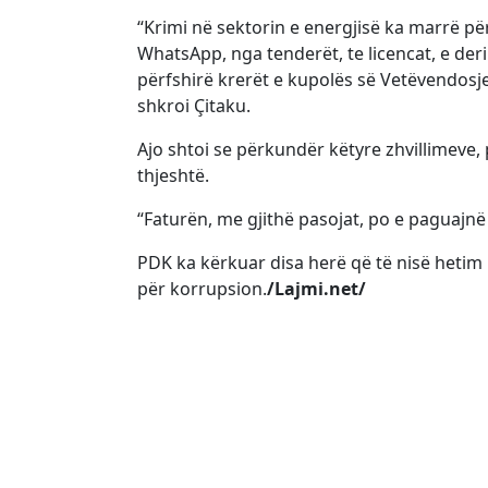
“Krimi në sektorin e energjisë ka marrë p
WhatsApp, nga tenderët, te licencat, e deri
përfshirë krerët e kupolës së Vetëvendos
shkroi Çitaku.
Ajo shtoi se përkundër këtyre zhvillimeve,
thjeshtë.
“Faturën, me gjithë pasojat, po e paguajnë 
PDK ka kërkuar disa herë që të nisë hetim
për korrupsion.
/Lajmi.net/