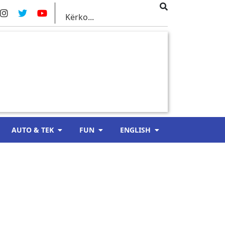
AUTO & TEK
FUN
ENGLISH
ë