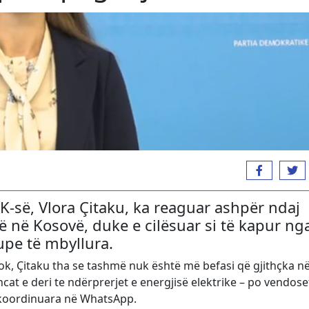
K-së, Vlora Çitaku, ka reaguar ashpër ndaj
ë në Kosovë, duke e cilësuar si të kapur ng
upe të mbyllura.
ook, Çitaku tha se tashmë nuk është më befasi që gjithçka n
encat e deri te ndërprerjet e energjisë elektrike – po vendose
koordinuara në WhatsApp.