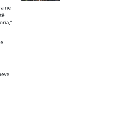
ra në
 të
ria,”
 e
meve