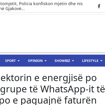
tomjetit, Policia konfiskon mjetin dhe nis
në Gjakovë...
SPORT
OPINION
SHOWBIZ
LIFESTYLE
sektorin e energjisë po
 grupe të WhatsApp-it t
 po e paguajnë faturën