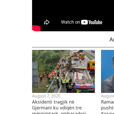
A
August 7, 2026
August
Aksidenti tragjik në
Ramad
Gjermani ku vdiqën tre
pusht
mërgimtarë, ambasadori
Kosov