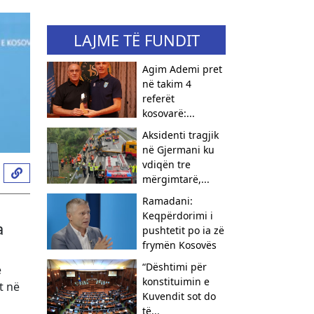
LAJME TË FUNDIT
Agim Ademi pret
në takim 4
referët
kosovarë:...
Aksidenti tragjik
në Gjermani ku
vdiqën tre
mërgimtarë,...
Ramadani:
Keqpërdorimi i
a
pushtetit po ia zë
frymën Kosovës
​“Dështimi për
ë
konstituimin e
t në
Kuvendit sot do
të...