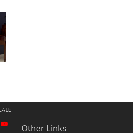
n
IALE
Other Links