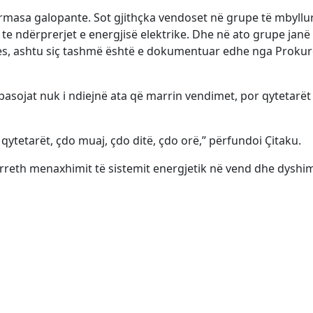
ërmasa galopante. Sot gjithçka vendoset në grupe të mbyllu
 te ndërprerjet e energjisë elektrike. Dhe në ato grupe janë
jes, ashtu siç tashmë është e dokumentuar edhe nga Prokuro
 pasojat nuk i ndiejnë ata që marrin vendimet, por qytetarët
qytetarët, çdo muaj, çdo ditë, çdo orë,” përfundoi Çitaku.
 rreth menaxhimit të sistemit energjetik në vend dhe dyshi