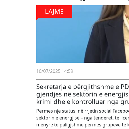
LAJME
10/07/2025 14:59
Sekretarja e përgjithshme e PD
gjendjes në sektorin e energjis
krimi dhe e kontrolluar nga gr
Përmes një statusi në rrjetin social Faceb
sektorin e energjisë – nga tenderët, te lic
mënyrë të paligjshme përmes grupeve të 