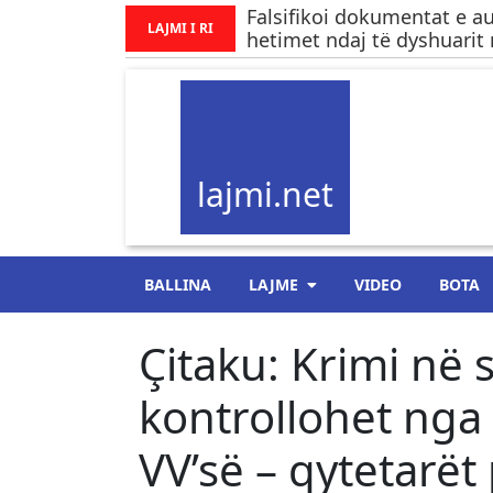
Falsifikoi dokumentat e au
LAJMI I RI
hetimet ndaj të dyshuarit 
lajmi.net
BALLINA
LAJME
VIDEO
BOTA
Çitaku: Krimi në 
kontrollohet nga
VV’së – qytetarët