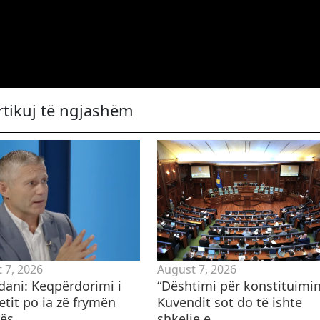
rtikuj të ngjashëm
 7, 2026
August 7, 2026
ani: Keqpërdorimi i
​“Dështimi për konstituimi
etit po ia zë frymën
Kuvendit sot do të ishte
ës
shkelje e...