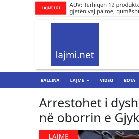
AUV: Tërhiqen 12 produkte
LAJMI I RI
gjetën vaj palme, qumësht
lajmi.net
BALLINA
LAJME
VIDEO
BOTA
Arrestohet i dys
në oborrin e Gjy
LAJME