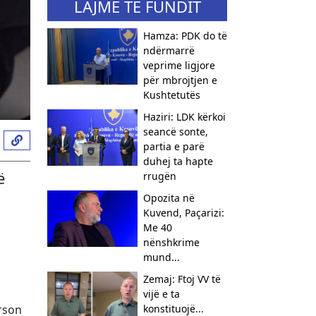
LAJME TË FUNDIT
Hamza: PDK do të
ndërmarrë
veprime ligjore
për mbrojtjen e
Kushtetutës
Haziri: LDK kërkoi
seancë sonte,
partia e parë
duhej ta hapte
ë
rrugën
Opozita në
Kuvend, Paçarizi:
Me 40
nënshkrime
mund...
Zemaj: Ftoj VV të
vijë e ta
erson
konstituojë...