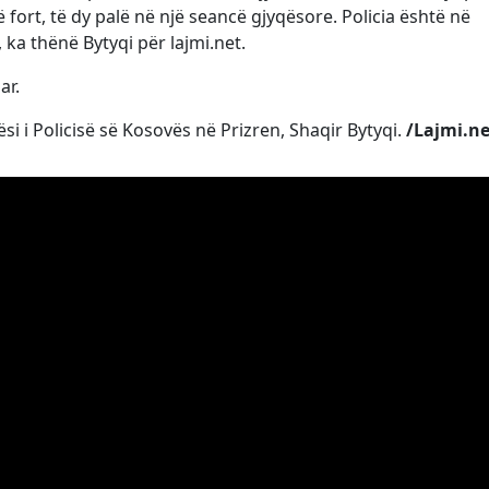
 fort, të dy palë në një seancë gjyqësore. Policia është në
 ka thënë Bytyqi për lajmi.net.
ar.
i i Policisë së Kosovës në Prizren, Shaqir Bytyqi.
/Lajmi.ne