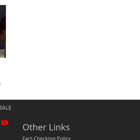
n
IALE
Other Links
Fact-Checking Policy