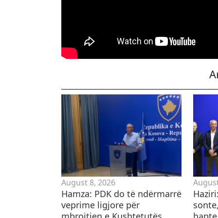
A
August 8, 2026
August
Hamza: PDK do të ndërmarrë
Hazir
veprime ligjore për
sonte,
mbrojtjen e Kushtetutës
hapte