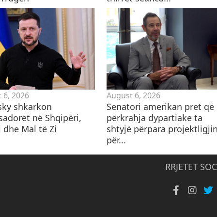
 6, 2026
August 6, 2026
sky shkarkon
Senatori amerikan pret që
adorët në Shqipëri,
përkrahja dypartiake ta
 dhe Mal të Zi
shtyjë përpara projektligji
për...
RRJETET SOC