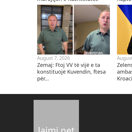
August 7, 2026
August
Zemaj: Ftoj VV të vijë e ta
Zelen
konstituojë Kuvendin, ftesa
ambas
për...
Kroaci
lajmi.net