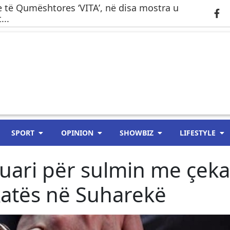
 të Qumështores ‘VITA’, në disa mostra u
...
SPORT
OPINION
SHOWBIZ
LIFESTYLE
huari për sulmin me çek
katës në Suharekë