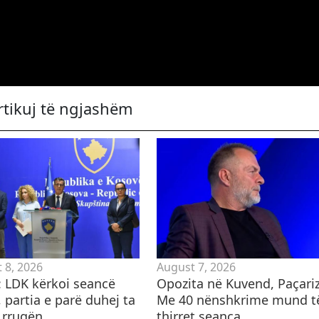
rtikuj të ngjashëm
 8, 2026
August 7, 2026
i: LDK kërkoi seancë
Opozita në Kuvend, Paçariz
 partia e parë duhej ta
Me 40 nënshkrime mund t
 rrugën
thirret seanca...