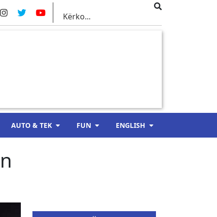
AUTO & TEK
FUN
ENGLISH
an