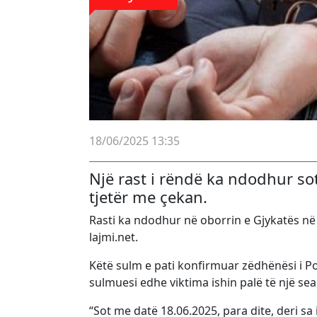
18/06/2025 13:35
Një rast i rëndë ka ndodhur so
tjetër me çekan.
Rasti ka ndodhur në oborrin e Gjykatës në
lajmi.net.
Këtë sulm e pati konfirmuar zëdhënësi i Pol
sulmuesi edhe viktima ishin palë të një se
“Sot me datë 18.06.2025, para dite, deri sa