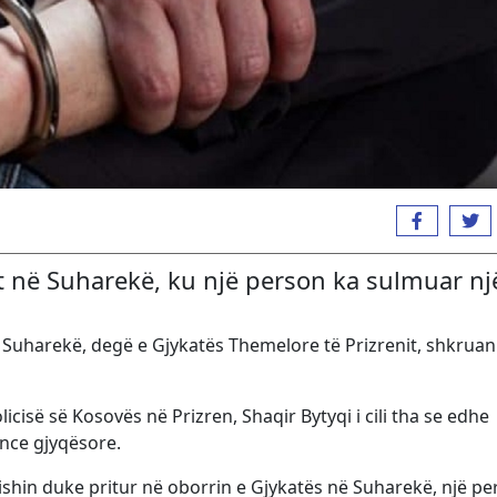
t në Suharekë, ku një person ka sulmuar nj
 Suharekë, degë e Gjykatës Themelore të Prizrenit, shkruan
icisë së Kosovës në Prizren, Shaqir Bytyqi i cili tha se edhe
ance gjyqësore.
 ishin duke pritur në oborrin e Gjykatës në Suharekë, një p