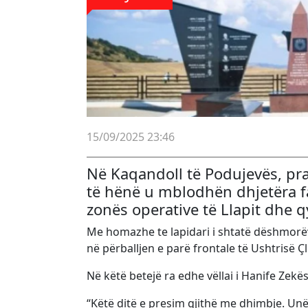
15/09/2025 23:46
Në Kaqandoll të Podujevës, pra
të hënë u mblodhën dhjetëra f
zonës operative të Llapit dhe 
Me homazhe te lapidari i shtatë dëshmorëve
në përballjen e parë frontale të Ushtrisë Ç
Në këtë betejë ra edhe vëllai i Hanife Zekës
“Këtë ditë e presim gjithë me dhimbje. Un