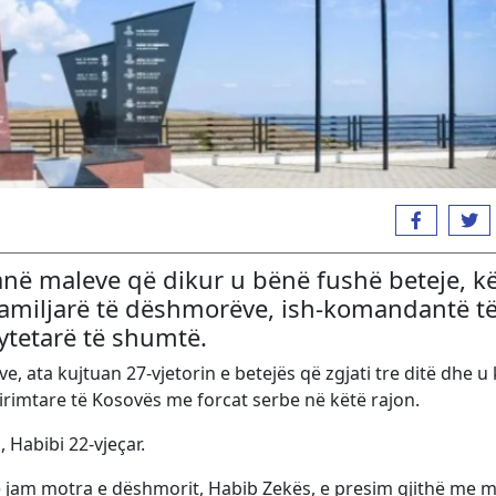
në maleve që dikur u bënë fushë beteje, k
amiljarë të dëshmorëve, ish-komandantë t
qytetarë të shumtë.
, ata kujtuan 27-vjetorin e betejës që zgjati tre ditë dhe u
lirimtare të Kosovës me forcat serbe në këtë rajon.
, Habibi 22-vjeçar.
ë jam motra e dëshmorit, Habib Zekës, e presim gjithë me m