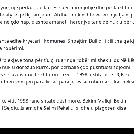
ynë, një përkundje kujtese për mirënjohje dhe përkushtim 
ë atyre që flijuan jetën. Atdheu nuk është vetëm një fjalë, 
e në çdo hap, e është amanet i heronjve tanë që nuk u për
hte edhe kryetari i komunës, Shpejtim Bulliqi, i cili tha që k
ga robërimi.
rpjekjeve tona për t’u çliruar nga robërimi shekullor. Në kë
ë nuk u dorëzua kurrë, por përballë çdo pushtuesi zgjodhi
ës së lavdishme të shtatorit të vitit 1998, ushtarët e UÇK-së
odhën vdekjen para lirisë, para jetës së robëruar”, ka thek
r të vitit 1998 ranë shtatë dëshmorë: Bekim Maliqi, Bekim
 Sejdiu, Islam dhe Selim Rekaliu, si dhe u plagosën disa