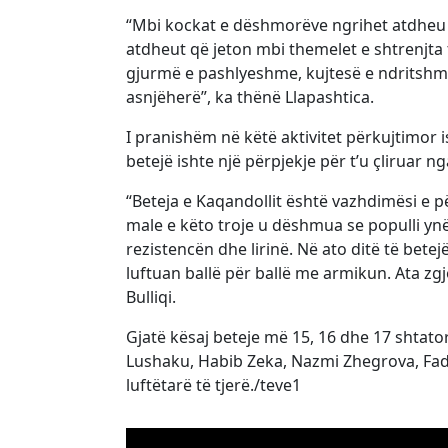
“Mbi kockat e dëshmorëve ngrihet atdheu 
atdheut që jeton mbi themelet e shtrenjta t
gjurmë e pashlyeshme, kujtesë e ndritshm
asnjëherë”, ka thënë Llapashtica.
I pranishëm në këtë aktivitet përkujtimor is
betejë ishte një përpjekje për t’u çliruar n
“Beteja e Kaqandollit është vazhdimësi e pë
male e këto troje u dëshmua se populli yn
rezistencën dhe lirinë. Në ato ditë të betej
luftuan ballë për ballë me armikun. Ata zgj
Bulliqi.
Gjatë kësaj beteje më 15, 16 dhe 17 shtato
Lushaku, Habib Zeka, Nazmi Zhegrova, Fadil
luftëtarë të tjerë./teve1