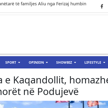
anëtarë të familjes Aliu nga Ferizaj humbin
SPORT
OPINION
SHOWBIZ
LIFESTYLE
ja e Kaqandollit, homazh
morët në Podujevë