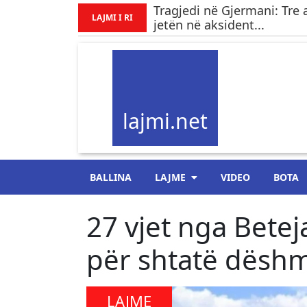
Tragjedi në Gjermani: Tre 
LAJMI I RI
jetën në aksident...
lajmi.net
BALLINA
LAJME
VIDEO
BOTA
27 vjet nga Bete
për shtatë dësh
LAJME