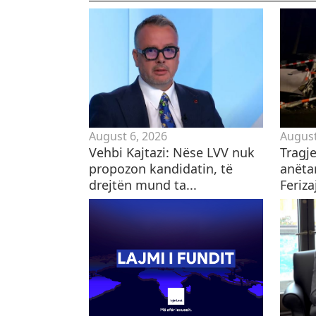
August 6, 2026
August
Vehbi Kajtazi: Nëse LVV nuk
Tragj
propozon kandidatin, të
anëtar
drejtën mund ta...
Feriza