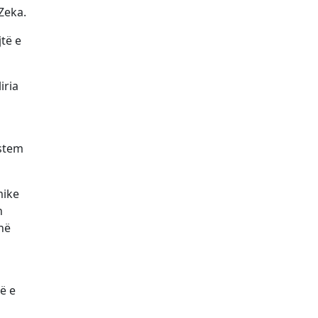
Zeka.
të e
iria
ustem
mike
n
në
ë e