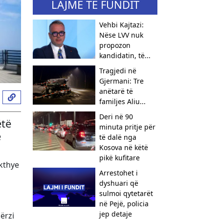
LAJME TË FUNDIT
Vehbi Kajtazi:
Nëse LVV nuk
propozon
kandidatin, të...
Tragjedi në
Gjermani: Tre
anëtarë të
familjes Aliu...
Deri në 90
ëtë
minuta pritje për
ë
të dalë nga
Kosova në këtë
pikë kufitare
 kthye
Arrestohet i
dyshuari që
sulmoi qytetarët
në Pejë, policia
jep detaje
ërzi