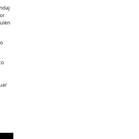
ndaj
por
kulën
jo
to
suar