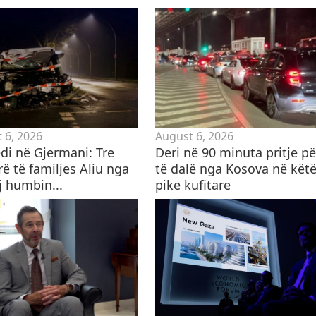
 6, 2026
August 6, 2026
edi në Gjermani: Tre
Deri në 90 minuta pritje pë
ë të familjes Aliu nga
të dalë nga Kosova në kët
j humbin...
pikë kufitare