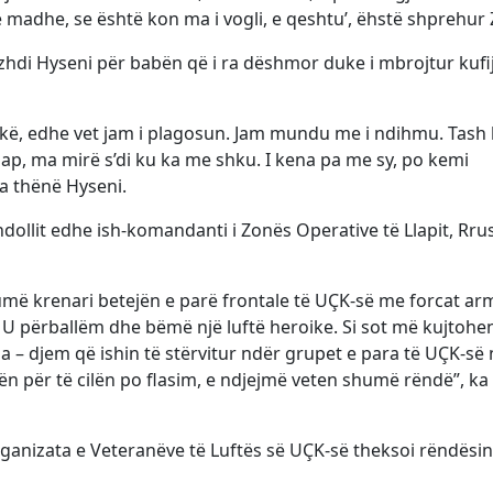
e madhe, se është kon ma i vogli, e qeshtu’, ëhstë shprehur 
uzhdi Hyseni për babën që i ra dëshmor duke i mbrojtur kufij
okë, edhe vet jam i plagosun. Jam mundu me i ndihmu. Tash l
ap, ma mirë s’di ku ka me shku. I kena pa me sy, po kemi
ka thënë Hyseni.
dollit edhe ish-komandanti i Zonës Operative të Llapit, Rr
umë krenari betejën e parë frontale të UÇK-së me forcat ar
 përballëm dhe bëmë një luftë heroike. Si sot më kujtohe
 – djem që ishin të stërvitur ndër grupet e para të UÇK-së 
ën për të cilën po flasim, e ndjejmë veten shumë rëndë”, ka
rganizata e Veteranëve të Luftës së UÇK-së theksoi rëndësin