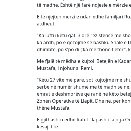
të madhe. Është një farë ndjesie e mërzie 
E të njëjtën mërzi e ndan edhe familjari R
atdheut.
“Ka luftu këtu gati 3 orë rezistencë me sh
ka ardh, po e gëzojmë së bashku Shalë e Ll
dhimbtë, po s’po di çka me thonë tjetër”, 
Me fjalë të mëdha e kujtoi Betejën e Kaqan
Mustafa, i njohur si Remi.
“Këtu 27 vite më parë, sot kujtojmë me sh
serbe në numër shumë më të madh se ne. U
emrat e dëshmorëve që ranë në këto beteja
Zonën Operative të Llapit. Dhe ne, për koh
thënë Mustafa.
E gjithashtu edhe Rafet Llapashtica nga O
kësaj dite.