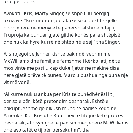
asaj periudhe.
Avokati i Kris, Marty Singer, së shpejti iu përgjigj
akuzave. “Kris mohon çdo akuzë se ajo është sjellë
ndonjëherë në mënyrë të papërshtatshme ndaj tij.
Truproja ka punuar gjatë gjithë kohës para shtëpisë
dhe nuk ka hyrë kurrë në shtëpinë e saj,” tha Singer.
Ai shpjegoi se Jenner kishte pak ndërveprim me
McWilliams dhe familja e famshme i kërkoi atij që të
mos vinte më pasi u kap duke fjetur në makinë disa
herë gjatë orëve të punës. Marc u pushua nga puna një
vit më vonë.
“Ai kurrë nuk u ankua për Kris te punëdhënësi i tij
derisa e bëri këtë pretendim qesharak. Është e
pakuptueshme që dikush mund të padisë këdo në
Amerikë. Kur Kris dhe Kourtney të fitojnë këtë proces
qesharak, ato synojnë të padisin menjëherë McWilliams
dhe avokatët e tij për persekutim”, tha