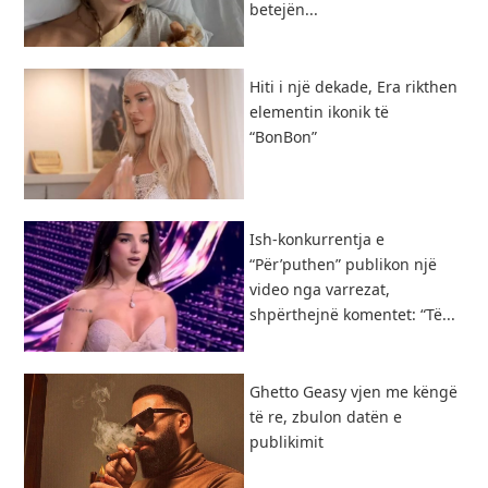
betejën...
Hiti i një dekade, Era rikthen
elementin ikonik të
“BonBon”
Ish-konkurrentja e
“Për’puthen” publikon një
video nga varrezat,
shpërthejnë komentet: “Të...
Ghetto Geasy vjen me këngë
të re, zbulon datën e
publikimit