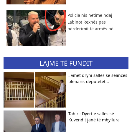
Policia nis hetime ndaj
Labinot Rexhës pas
përdorimit të armës në...
LAJME TË FUNDIT
I vihet dryni sallës së seancës
plenare, deputetët...
Tahiri: Dyert e sallës së
Kuvendit janë të mbyllura