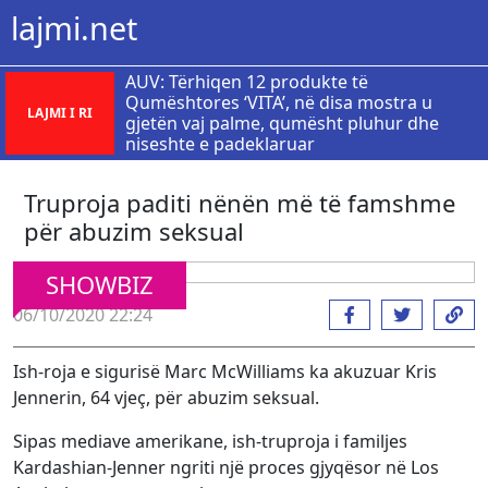
lajmi.net
AUV: Tërhiqen 12 produkte të
Qumështores ‘VITA’, në disa mostra u
LAJMI I RI
gjetën vaj palme, qumësht pluhur dhe
niseshte e padeklaruar
​Truproja paditi nënën më të famshme
për abuzim seksual
SHOWBIZ
06/10/2020 22:24
Ish-roja e sigurisë Marc McWilliams ka akuzuar Kris
Jennerin, 64 vjeç, për abuzim seksual.
Sipas mediave amerikane, ish-truproja i familjes
Kardashian-Jenner ngriti një proces gjyqësor në Los