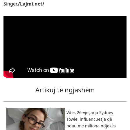
Singer.
/Lajmi.net/
Artikuj të ngjashëm
Vdes 26-vjeçarja Sydney
Towle, influencuesja që
ndau me miliona ndjekës