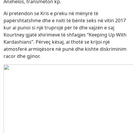
Anxhelos, transmeton kp.
Ai pretendon se Kris e preku në mënyrë të
papërshtatshme dhe e nxiti të bënte seks në vitin 2017
kur ai punoi si një truprojë për të dhe vajzën e saj
Kourtney gjatë xhirimeve të shfaqjes “Keeping Up With
Kardashians”. Përveç kësaj, ai thotë se krijoi një
atmosferë armiqësore në punë dhe kishte diskriminim
racor dhe gjinor.