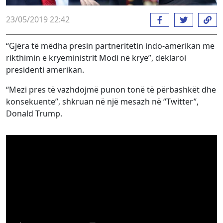
23/05/2019 22:42
“Gjëra të mëdha presin partneritetin indo-amerikan me
rikthimin e kryeministrit Modi në krye”, deklaroi
presidenti amerikan.
“Mezi pres të vazhdojmë punon tonë të përbashkët dhe
konsekuente”, shkruan në një mesazh në “Twitter”,
Donald Trump.