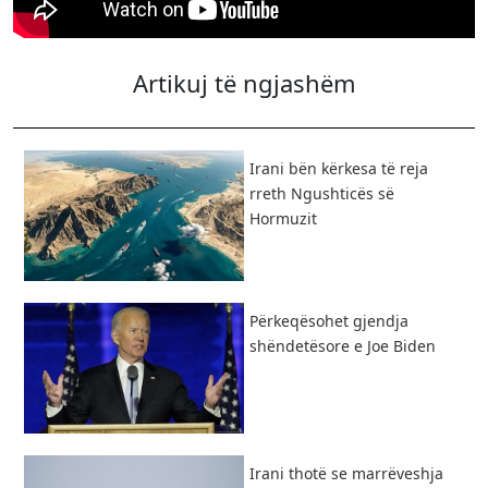
Artikuj të ngjashëm
​Irani bën kërkesa të reja
rreth Ngushticës së
Hormuzit
Përkeqësohet gjendja
shëndetësore e Joe Biden
Irani thotë se marrëveshja