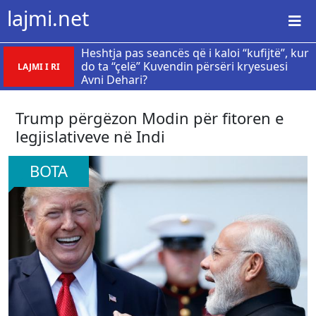
lajmi.net
Heshtja pas seancës që i kaloi “kufijtë”, kur
do ta “çelë” Kuvendin përsëri kryesuesi
LAJMI I RI
Avni Dehari?
​Trump përgëzon Modin për fitoren e
legjislativeve në Indi
BOTA