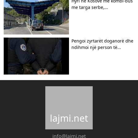
Hyri në Kosovë me kombi-bus
me targa serbe,...
Pengoi zyrtarët doganorë dhe
ndihmoi një person të...
lajmi.net
info@lajmi.net