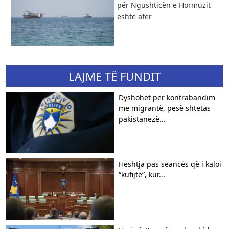
për Ngushticën e Hormuzit
është afër
LAJME TË FUNDIT
Dyshohet për kontrabandim
me migrantë, pesë shtetas
pakistanezë...
Heshtja pas seancës që i kaloi
“kufijtë”, kur...