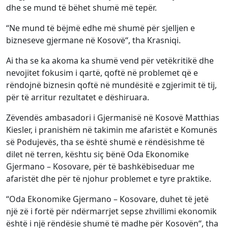
dhe se mund të bëhet shumë më tepër.
‘‘Ne mund të bëjmë edhe më shumë për sjelljen e
bizneseve gjermane në Kosovë‘‘, tha Krasniqi.
Ai tha se ka akoma ka shumë vend për vetëkritikë dhe
nevojitet fokusim i qartë, qoftë në problemet që e
rëndojnë biznesin qoftë në mundësitë e zgjerimit të tij,
për të arritur rezultatet e dëshiruara.
Zëvendës ambasadori i Gjermanisë në Kosovë Matthias
Kiesler, i pranishëm në takimin me afaristët e Komunës
së Podujevës, tha se është shumë e rëndësishme të
dilet në terren, kështu siç bënë Oda Ekonomike
Gjermano – Kosovare, për të bashkëbiseduar me
afaristët dhe për të njohur problemet e tyre praktike.
‘‘Oda Ekonomike Gjermano – Kosovare, duhet të jetë
një zë i fortë për ndërmarrjet sepse zhvillimi ekonomik
është i një rëndësie shumë të madhe për Kosovën‘‘, tha