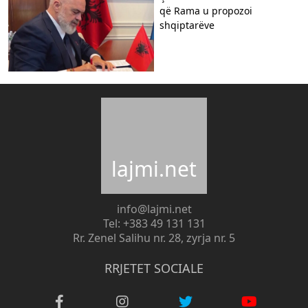
që Rama u propozoi
shqiptarëve
lajmi.net
info@lajmi.net
Tel: +383 49 131 131
Rr. Zenel Salihu nr. 28, zyrja nr. 5
RRJETET SOCIALE