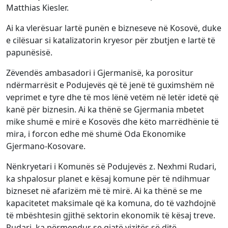
Matthias Kiesler.
Ai ka vlerësuar lartë punën e bizneseve në Kosovë, duke
e cilësuar si katalizatorin kryesor për zbutjen e lartë të
papunësisë.
Zëvendës ambasadori i Gjermanisë, ka porositur
ndërmarrësit e Podujevës që të jenë të guximshëm në
veprimet e tyre dhe të mos lënë vetëm në letër idetë që
kanë për biznesin. Ai ka thënë se Gjermania mbetet
mike shumë e mirë e Kosovës dhe këto marrëdhënie të
mira, i forcon edhe më shumë Oda Ekonomike
Gjermano-Kosovare.
Nënkryetari i Komunës së Podujevës z. Nexhmi Rudari,
ka shpalosur planet e kësaj komune për të ndihmuar
bizneset në afarizëm më të mirë. Ai ka thënë se me
kapacitetet maksimale që ka komuna, do të vazhdojnë
të mbështesin gjithë sektorin ekonomik të kësaj treve.
Rudari, ka përmendur se gjatë vizitës së ditë