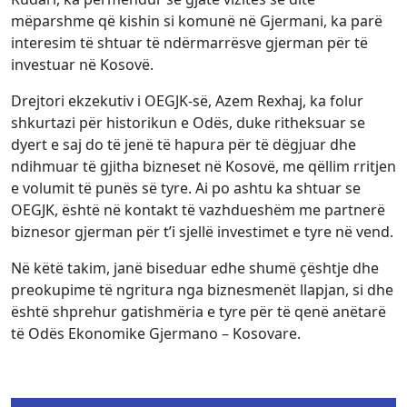
mëparshme që kishin si komunë në Gjermani, ka parë
interesim të shtuar të ndërmarrësve gjerman për të
investuar në Kosovë.
Drejtori ekzekutiv i OEGJK-së, Azem Rexhaj, ka folur
shkurtazi për historikun e Odës, duke ritheksuar se
dyert e saj do të jenë të hapura për të dëgjuar dhe
ndihmuar të gjitha bizneset në Kosovë, me qëllim rritjen
e volumit të punës së tyre. Ai po ashtu ka shtuar se
OEGJK, është në kontakt të vazhdueshëm me partnerë
biznesor gjerman për t’i sjellë investimet e tyre në vend.
Në këtë takim, janë biseduar edhe shumë çështje dhe
preokupime të ngritura nga biznesmenët llapjan, si dhe
është shprehur gatishmëria e tyre për të qenë anëtarë
të Odës Ekonomike Gjermano – Kosovare.