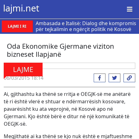
lajmi.net
Ambasada e Italisë: Dialog dhe kompromis
LAJMI I RI
për tejkalimin e ngërçit politik në Kosovë
​Oda Ekonomike Gjermane viziton
bizneset llapjanë
LAJME
06/03/2015 18:14
Ai, gjithashtu ka thënë se rritja e OEGJK-së me anëtarë
të ri është vlerë e shtuar e ndërmarrësish kosovare,
pavarësisht ku ata veprojnë, në Kosovë apo në
Gjermani. Kjo është bërë e ditur në një komunikatë të
OEGJK-së.
Megjithatë ai ka thënë se kjo nuk është e mjaftueshme