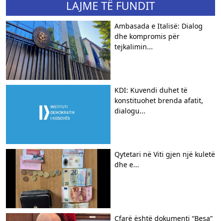
LAJME TË FUNDIT
Ambasada e Italisë: Dialog
dhe kompromis për
tejkalimin...
KDI: Kuvendi duhet të
konstituohet brenda afatit,
dialogu...
Qytetari në Viti gjen një kuletë
dhe e...
Çfarë është dokumenti “Besa”