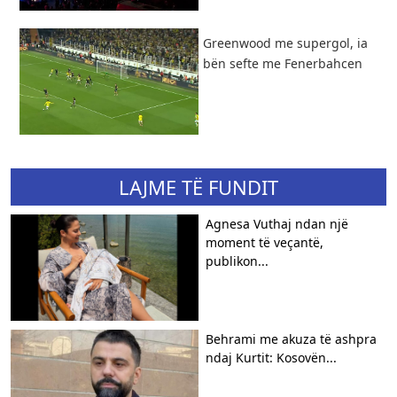
Greenwood me supergol, ia
bën sefte me Fenerbahcen
LAJME TË FUNDIT
Agnesa Vuthaj ndan një
moment të veçantë,
publikon...
Behrami me akuza të ashpra
ndaj Kurtit: Kosovën...