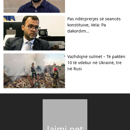
Pas ndërprerjes së seancës
konstituive, Vela: Pa
dakordim...
Vazhdojnë sulmet – Të paktën
10 të vdekur në Ukrainë, tre
në Rusi
lajmi.net