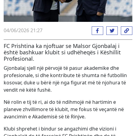
04/06/2026 21:27
FC Prishtina ka njoftuar se Malsor Gjonbalaj i
është bashkuar klubit si udhëheqës i Këshillit
Profesional.
Gjonbalaj sjell një përvojë të pasur akademike dhe
profesionale, si dhe kontribute të shumta në futbollin
kosovar, duke u bërë një nga figurat më të njohura të
vendit në këtë fushë.
Në rolin e tij të ri, ai do të ndihmojë në hartimin e
planeve zhvillimore të klubit, me fokus të veçantë në
avancimin e Akademisë së të Rinjve.
Klubi shprehet i bindur se angazhimi dhe vizioni i
Gjonbalajt do të forcojnë FC Prishtinën dhe do të