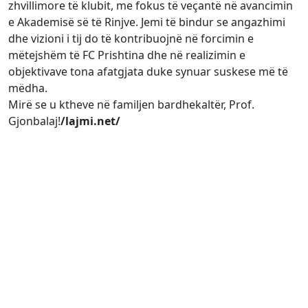
zhvillimore të klubit, me fokus të veçantë në avancimin
e Akademisë së të Rinjve. Jemi të bindur se angazhimi
dhe vizioni i tij do të kontribuojnë në forcimin e
mëtejshëm të FC Prishtina dhe në realizimin e
objektivave tona afatgjata duke synuar suskese më të
mëdha.
Mirë se u ktheve në familjen bardhekaltër, Prof.
Gjonbalaj!
/lajmi.net/