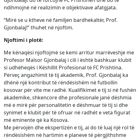
ndihmojnë në realizimin e objektivave afatgjata.
“Mirë se u ktheve në familjen bardhekaltër, Prof.
Gjonbalaj!” thuhet në njoftim.
Njoftimi i plotë:
Me kënaqësi njoftojmë se kemi arritur marrëveshje me
Profesor Malsor Gjonbalaj i cili i është bashkuar klubit
si udhëheqës i Këshillit Profesional të FC Prishtina.
Përveç angazhimit të tij akademik, Prof. Gjonbalaj ka
dhënë një kontribut të rëndësishëm në futbollin
kosovar për vite me radhë. Kualifikimet e tij si në fushën
akademike, shkencore dhe profesionale janë dëshmia
më e mirë për personalitetin e dëshmuar të tij si dhe
synimet e klubit për të ofruar në radhët e veta figurat
më eminente që ka Kosova.
Me përvojën dhe ekspertizën e tij, ai do të luaj një rol të
rëndësishëm në hartimin e planeve të përgjithshme