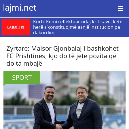
lajmi.net
Kurti: Kemi reflektuar ndaj kritikave, këtë
herë s’konstituojmë asnjë institucion pa
LAJMI I RI
dakordim...
Zyrtare: Malsor Gjonbalaj i bashkohet
FC Prishtinës, kjo do të jetë pozita që
do ta mbajë
SPORT